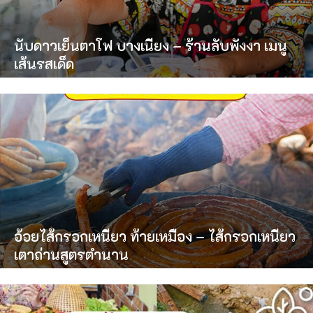
นับดาวเย็นตาโฟ บางเนียง – ร้านลับพังงา เมนู
เส้นรสเด็ด
อ้อยไส้กรอกเหนียว ท้ายเหมือง – ไส้กรอกเหนียว
เตาถ่านสูตรตำนาน