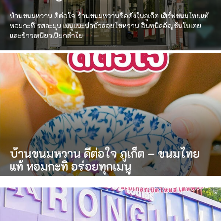
บ้านขนมหวาน ดีต่อใจ ร้านขนมหวานชื่อดังในภูเก็ต เสิร์ฟขนมไทยแท้
หอมกะทิ รสละมุน เมนูแนะนำบัวลอยไข่หวาน อินทนิลอัญชันใบเตย
และข้าวเหนียวเปียกลำไย
บ้านขนมหวาน ดีต่อใจ ภูเก็ต – ขนมไทย
แท้ หอมกะทิ อร่อยทุกเมนู