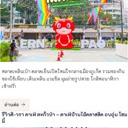
หลาดเพลินเป๋า ตลาดเย็นเปิดใหม่ใจกลางเมืองภูเก็ต รวมของกิน
ของใช้เพียบ เดินเพลิน แวะชิล มุมถ่ายรูปสวย ใกล้หอนาฬิกา
เข้าฟรี!
อ่านต่อ
รีวิวศิ-วรา คาเฟ่ ตะกั่วป่า – คาเฟ่บ้านไม้คลาสสิค อบอุ่น โฮม
มี่