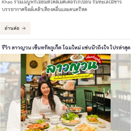
Khao รวมเมนูพรีเมียมสไตล์เมดิเตอร์เรเนียน ริมทะเลไม้ขาว
บรรยากาศชิลล์เคล้าเสียงคลื่นและดนตรีสด
อ่านต่อ
รีวิว ลาวญวน เซ็นทรัลภูเก็ต โฉมใหม่ แซ่บนัวถึงใจ โปรล่าสุด