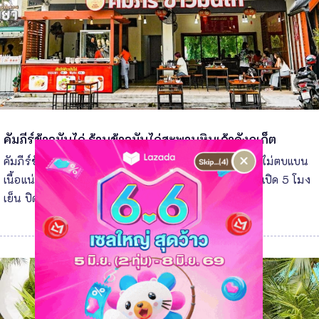
คัมภีร์ข้าวมันไก่ ร้านข้าวมันไก่สะพานหินเจ้าดังภูเก็ต
คัมภีร์ข้าวมันไก่ ร้านข้าวมันไก่สะพานหินเจ้าดังภูเก็ต ไก่ไม่ตบแบน
เนื้อแน่นถูกใจสายกินดึกแน่นอน ข้าวมันไก่ น้ำจิ้มรสเด็ด เปิด 5 โมง
เย็น ปิดตี 2 เป็นไก่ที่อร่อย