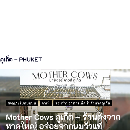
ภูเก็ต – PHUKET
ผจญภัยไปกับแนน
คาเฟ่
รวมร้านอาหารเด็ด ในจังหวัดภูเก็ต
Mother Cows ภูเก็ต – ร้านดังจาก
หาดใหญ่ อร่อยจากนมวัวแท้