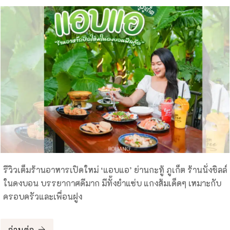
รีวิวเต็มร้านอาหารเปิดใหม่ ‘แอบแอ’ ย่านกะทู้ ภูเก็ต ร้านนั่งชิลล์
ในดงบอน บรรยากาศดีมาก มีทั้งยำแซ่บ แกงส้มเด็ดๆ เหมาะกับ
ครอบครัวและเพื่อนฝูง
อ่านต่อ