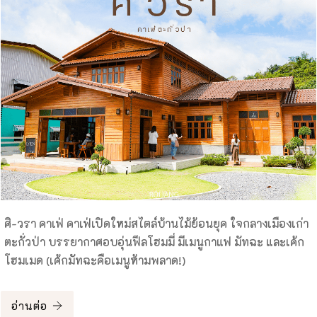
ศิ-วรา คาเฟ่ คาเฟ่เปิดใหม่สไตล์บ้านไม้ย้อนยุค ใจกลางเมืองเก่า
ตะกั่วป่า บรรยากาศอบอุ่นฟีลโฮมมี่ มีเมนูกาแฟ มัทฉะ และเค้ก
โฮมเมด (เค้กมัทฉะคือเมนูห้ามพลาด!)
อ่านต่อ