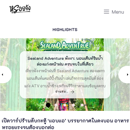
Skip
Menu
to
content
HIGHLIGHTS
ก๋วยเตี๋ยวเทวดา ตะกั่วป่า: รีวิวตำนานร้านเด็ดที่
18 ที่เที่ยวเกาะสีชัง 2026 เกาะสวยๆ ในที่เที่ยว
20 ที่เที่ยวป่าตอง 2026 จุดหมายยอดนิยม
20 ที่พักปราณบุรีติดทะเล 2026 พักผ่อน
Sealand Adventure พังงา: นอนเต็นท์ริมน้ำ
ประจวบ วันหยุดยาวนี้
คนพังงาห้ามพลาด
อันดับ1 ภูเก็ต!!!
ชลบุรี อันดับ1
ล่องแก่งหน้าฝน ครบจบในที่เดียว
รวม ที่เที่ยวป่าตอง จุดหมายยอดนิยม อันดับ1 ภูเก็ต!!!
รวม ที่พักปราณบุรีติดทะเล พักผ่อนประจวบ วันหยุด
รวม ที่เที่ยวเกาะสีชัง เกาะสวยๆ ในที่เที่ยวชลบุรี ไป
พาชิม ‘ก๋วยเตี๋ยวเทวดา’ ร้านเด็ดตะกั่วป่า พังงา
เที่ยวพังงาหน้าฝนที่ Sealand Adventure สองแพรก
เที่ยวเกาะสีชัง เดินทางง่ายๆ ใกล้กรุงเทพแบบไปเช้า
ก๋วยเตี๋ยวต้มยำมะนาวสดรสเด็ด เครื่องแน่นในราคา
หนึ่งในสถานที่ที่ต้องมาเที่ยวสักครั้งในชีวิตอย่าง
ยาวนี้ มองหาสถานที่พักผ่อนสบายๆ ท่ามกลาง
นอนเต็นท์แคมป์ปิ้งริมน้ำ เล่นกิจกรรมสุดมันส์ ล่อง
ธรรมชาติและเสียงคลื่นทะเล “ปราณบุรี” คือคำตอบ
เย็นกลับได้ หลีกหนีความวุ่นวาย พร้อมอวดสถานที่ส
หลักสิบ พร้อมลายแทงเที่ยวเมืองเก่าครบจบในวัน
แน่นอน หรอยจังพังงา จึงจะพาคุณทุกท่านไปรู้จัก
แก่ง ATV อาบน้ำช้าง พร้อมรีวิวราคาและข้อมูลครบ
รวมมาให้ครบ!!!
สถานที่สวยๆ
โลว์ไลฟ์
เดียว
อ่านต่อ…
อ่านต่อ…
อ่านต่อ…
อ่านต่อ…
อ่านต่อ…
เปิดวาร์ปร้านลับกะทู้ ‘แอบแอ’ บรรยากาศในดงบอน อาหาร
หรอยแรงจนต้องบอกต่อ