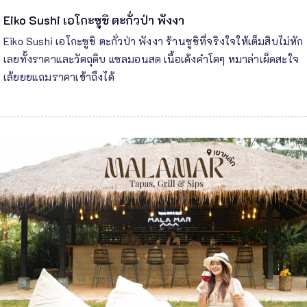
Eiko Sushi เอโกะซูชิ ตะกั่วป่า พังงา
Eiko Sushi เอโกะซูชิ ตะกั่วป่า พังงา ร้านซูชิที่จริงใจให้เต็มสิบไม่หัก
เลยทั้งราคาและวัตถุดิบ แซลมอนสด เนื้อเด้งคำโตๆ หมาล่าเผ็ดสะใจ
เล้ยยยแถมราคาเข้าถึงได้