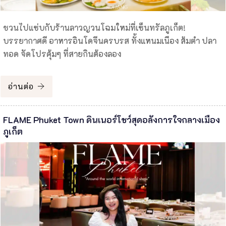
ชวนไปแซ่บกับร้านลาวญวนโฉมใหม่ที่เซ็นทรัลภูเก็ต!
บรรยากาศดี อาหารอินโดจีนครบรส ทั้งแหนมเนือง ส้มตำ ปลา
ทอด จัดโปรคุ้มๆ ที่สายกินต้องลอง
อ่านต่อ
FLAME Phuket Town ดินเนอร์โชว์สุดอลังการใจกลางเมือง
ภูเก็ต