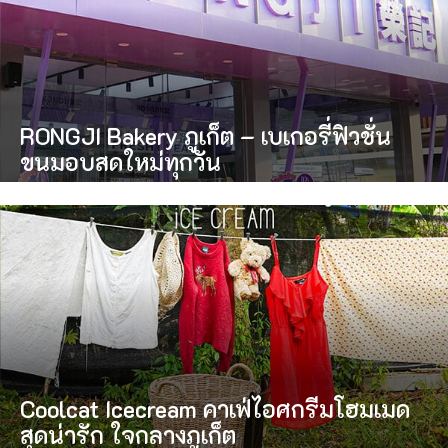
RONGJI Bakery ภูเก็ต – เบเกอรี่ฟิวชั่น
ขนมอบสดใหม่ทุกวัน
Coolcat Icecream คาเฟ่ไอศกรีมโฮมเมด
สุดน่ารัก ใจกลางภูเก็ต