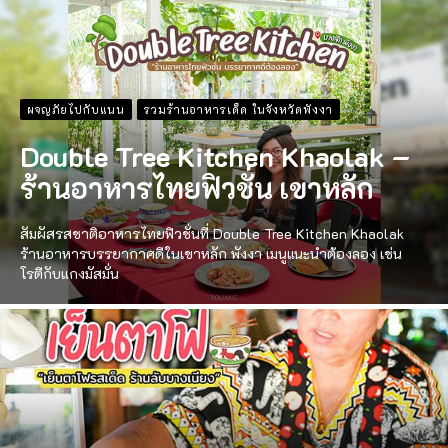
ผจญภัยไปกับแนน
รวมร้านอาหารเด็ด ในจังหวัดพังงา
Double Tree Kitchen Khaolak –
ร้านอาหารไทยฟิวชั่น เขาหลัก
สัมผัสรสชาติอาหารไทยฟิวชั่นที่ Double Tree Kitchen Khaolak
ร้านอาหารบรรยากาศดีในเขาหลัก พังงา เมนูแนะนำต้องลอง เช่น
โรตีกับแกงมัสมั่น