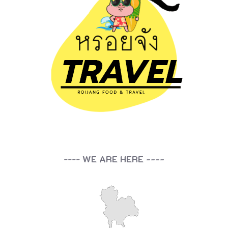
----
WE ARE HERE ----