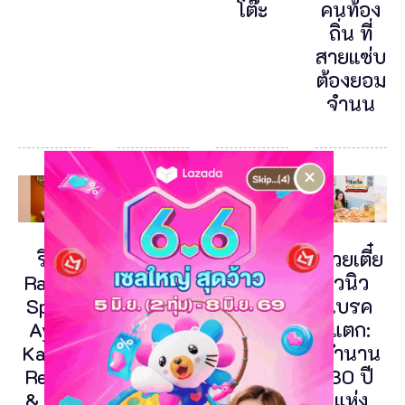
โต๊ะ
คนท้อง
ถิ่น ที่
สายแซ่บ
ต้องยอม
จำนน
×
รีวิว
ลุงป้า
มื้อเช้า
ก๋วยเตี๋ย
Ratana
กะเพรา
หลักร้อย
วนิว
Spa ณ
ถาด
วิวหลัก
เบรค
Ayara
ภูเก็ต:
ล้าน!
แตก:
Kamala
ตำนาน
The
ตำนาน
Resort
ความ
Cradle
30 ปี
& Spa:
เผ็ดร้อน
@Ayara
แห่ง