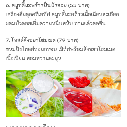
6. สมูทตี้มะพร้าวปั่นบัวลอย (55 บาท)
เครื่องดื่มสุดครีเอทีฟ สมูทตี้มะพร้าวเนื้อเนียนละเอียด
ผสมบัวลอยเพิ่มความหนึบหนับ ทานแล้วสดชื่น
7. โทสต์สังขยาโฮมเมด (79 บาท)
ขนมปังโทสต์หอมกรอบ เสิร์ฟพร้อมสังขยาโฮมเมด
เนื้อเนียน หอมหวานละมุน