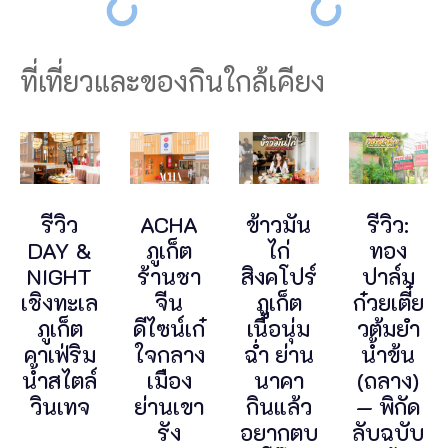
ที่เที่ยวและของกินใกล้เคียง
รีวิว
ACHA
ข้าวมัน
รีวิว:
DAY &
ภูเก็ต
ไก่
ทอง
NIGHT
ร้านชา
สิงคโปร์
ปาล์ม
เชิงทะเล
จีน
ภูเก็ต
ก๋วยเตี๋ย
ภูเก็ต
ดีไซน์เก๋
เนื้อนุ่ม
วต้มยำ
คาเฟ่ริม
ใจกลาง
ฉ่ำ ย่าน
น้ำข้น
น้ำสไตล์
เมือง
นาคา
(ถลาง)
วินเทจ
ย่านเขา
กินแล้ว
— พิกัด
รัง
อยากตบ
ลับฉบับ