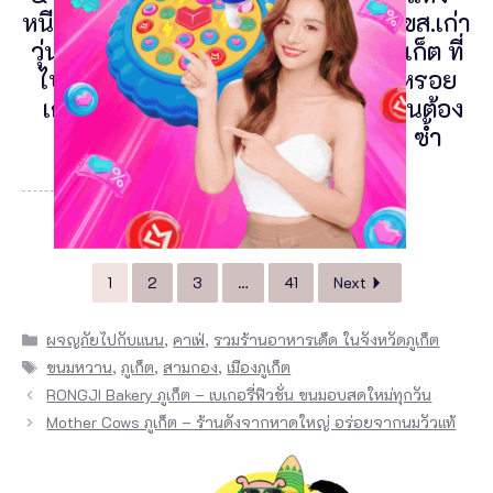
หนีความ
บนถาด
Kamala
บขส.เก่า
วุ่นวาย
เหล็ก
ภูเก็ต ที่
ไปติด
กับพิกัด
หรอย
เกาะ
ลับย่าน
จนต้อง
ป่าคลอก
ซ้ำ
1
2
3
…
41
Next
Categories
ผจญภัยไปกับแนน
,
คาเฟ่
,
รวมร้านอาหารเด็ด ในจังหวัดภูเก็ต
Tags
ขนมหวาน
,
ภูเก็ต
,
สามกอง
,
เมืองภูเก็ต
RONGJI Bakery ภูเก็ต – เบเกอรี่ฟิวชั่น ขนมอบสดใหม่ทุกวัน
Mother Cows ภูเก็ต – ร้านดังจากหาดใหญ่ อร่อยจากนมวัวแท้