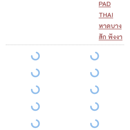
PAD
THAI
หาดบาง
สัก พังงา