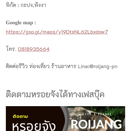
พิกัด : กะปง,พังงา
𝐆𝐨𝐨𝐠𝐥𝐞 𝐦𝐚𝐩 :
https://goo.gl/maps/y19DtsNL62Lbxdow7
โทร.
0818935664
ติดต่อรีวิว ท่องเที่ยว ร้านอาหาร Line:@roijang-pn
ติดตามหรอยจังได้ทางเฟสบุ๊ค