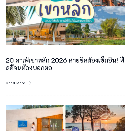
า
ม
ร
า
ย
ล
20 คาเฟ่เขาหลัก 2026 สายชิลต้องเช็กอิน! ฟี
ะ
ลดีจนต้องบอกต่อ
เ
อี
Read More
ย
ด
ไ
ด้
ที่