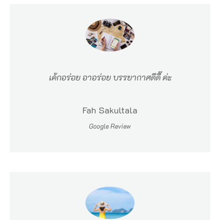
ห
วั
ด
พั
ง
เค้กอร่อย อาอร่อย บรรยากาศดีดี๊ ค่ะ
ง
า
Fah Sakultala
8
Google Review
2
1
2
0
ท่
า