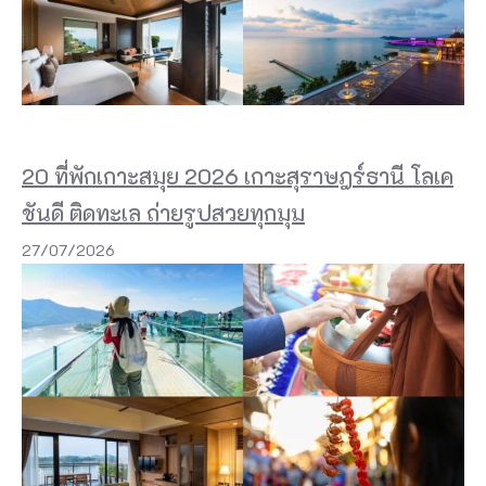
ด
เ
ชื่
อ
ม
20 ที่พักเกาะสมุย 2026 เกาะสุราษฎร์ธานี โลเค
เ
ชันดี ติดทะเล ถ่ายรูปสวยทุกมุม
ก
27/07/2026
า
ะ
สิ
มิ
ลั
น
ที่