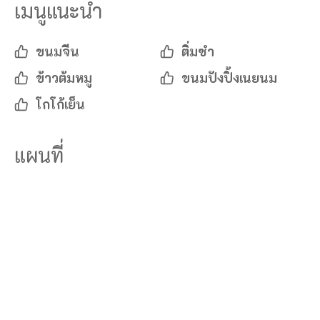
เมนูแนะนำ
ขนมจีน
ติ่มซำ
ข้าวต้มหมู
ขนมปังปิ้งเนยนม
โกโก้เย็น
แผนที่