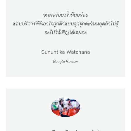
เ
ขนมอร่อย,น้ำดื่มอร่อย
รื
แถมบริการดีดีเอาใจลูกค้าแบบจุกจุกคะวันหยุดถ้าไม่รุ้
อ
จะไปให้เขิญได้เลยคะ
ทั
บ
Sununtika Watchana
ล
Google Review
ะ
มุ
อ
ยู่
ห่
า
ง
จ