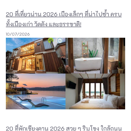
f
20 ที่เที่ยวน่าน 2026 เมืองเล็กๆ ที่น่าไปซ้ำ ครบ
e
ทั้งเมืองเก่า วัดดัง และธรรชาติ!
ใ
ก
10/07/2026
ล้
ที่
เ
ก
ศ
ว
ลี
G
a
20 ที่พักเชียงคาน 2026 สวย ๆ ริมโขง ใกล้ถนน
r