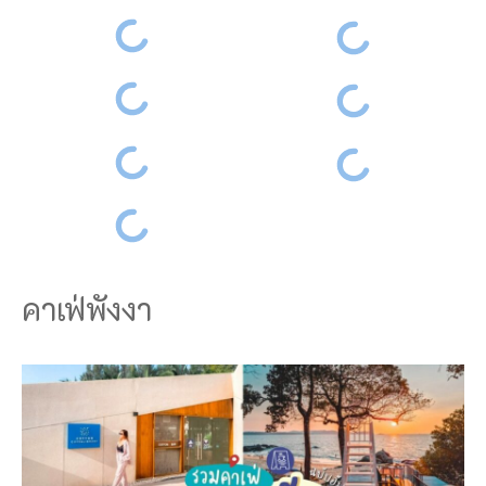
คาเฟ่พังงา
ส
อ
บ
ถ