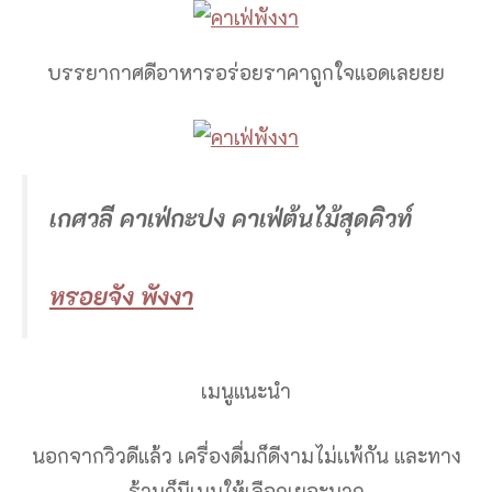
บรรยากาศดีอาหารอร่อยราคาถูกใจแอดเลยยย
เกศวลี คาเฟ่กะปง คาเฟ่ต้นไม้สุดคิวท์
หรอยจัง พังงา
เมนูแนะนำ
นอกจากวิวดีแล้ว เครื่องดื่มก็ดีงามไม่เเพ้กัน และทาง
ร้านก็มีเมนูให้เลือกเยอะมาก