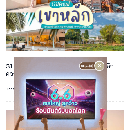
เ
ก
ศ
ว
ลี
G
a
×
31 คาเฟ่เขาหลัก 2024 ร้านกาแฟเขาหลัก
r
ความสุขในแก้ว ณ เขาหลัก
d
Read More
e
n
&
C
a