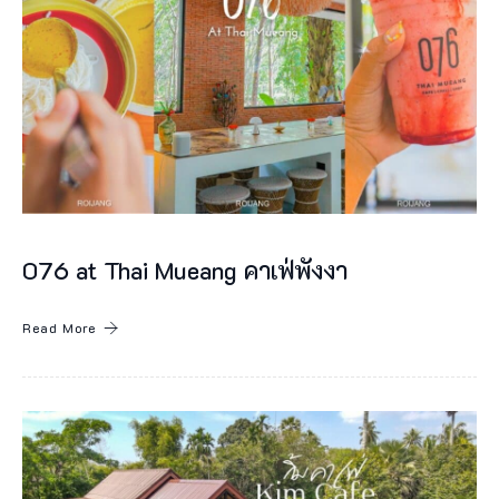
1
จุ
ด
ทั
บ
ล
ะ
076 at Thai Mueang คาเฟ่พังงา
มุ
ตำ
Read More
บ
ล
ลำ
แ
ก่