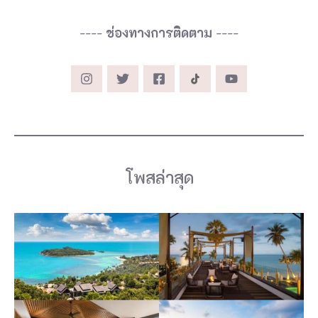
อ
----
ช่องทางการติดตาม
----
ไ
ท
ย
อ
.
เ
มื
โพสล่าสุด
อ
ง
เ
ป็
น
จุ