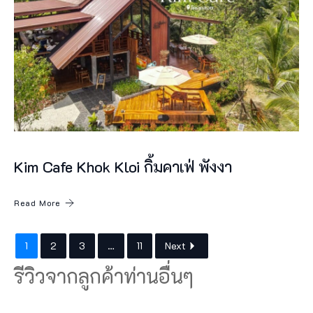
น
อำ
เ
ภ
อ
ท้
า
Kim Cafe Khok Kloi กิ้มคาเฟ่ พังงา
ย
เ
Read More
มื
อ
1
2
3
…
11
Next
ง
รีวิวจากลูกค้าท่านอื่นๆ
จั
ง