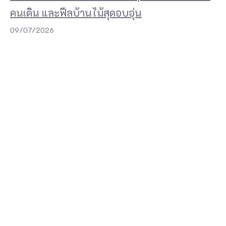
d
คนเดิน และฟีลบ้านไม้สุดอบอุ่น
e
09/07/2026
n
&
C
a
f
e
สุ
ด
ส
อ
บ
ถ