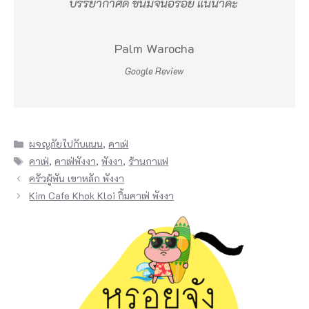
บรรยากาศดี ขนมจีนอร่อย แนนำค่ะ
า
ก
Palm Warocha
พั
Google Review
ง
ง
า
Categories
ผจญภัยไปกับแนน
,
คาเฟ่
ไ
Tags
คาเฟ่
,
คาเฟ่พังงา
,
พังงา
,
ร้านกาแฟ
ป
ครัวผู้พัน เขาหลัก พังงา
ท
Kim Cafe Khok Kloi กิ้มคาเฟ่ พังงา
า
ง
เ
ห
นื