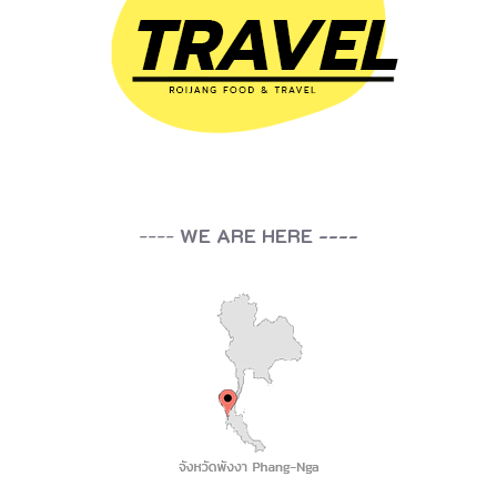
อ
7
0
ก
ม
.
----
WE ARE HERE ----
ใ
น
เ
ข
ต
อำ
เ
ภ