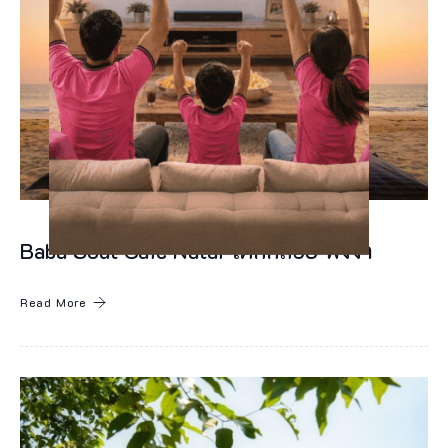
f
e
สำ
นั
ก
อุ
ท
ย
Baba Soul Cafe Natai โคกกลอย พังงา
า
Read More
น
แ
ห่
ง
ช