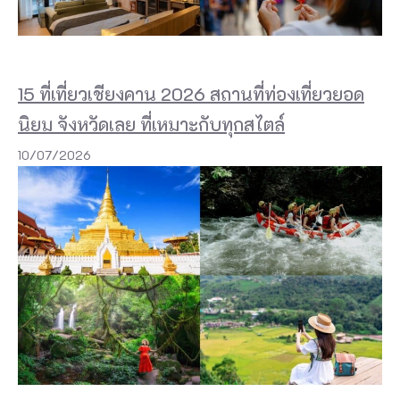
เ
ก
ศ
15 ที่เที่ยวเชียงคาน 2026 สถานที่ท่องเที่ยวยอด
ว
นิยม จังหวัดเลย ที่เหมาะกับทุกสไตล์
ลี
10/07/2026
G
a
r
d
e
n
&
C
a