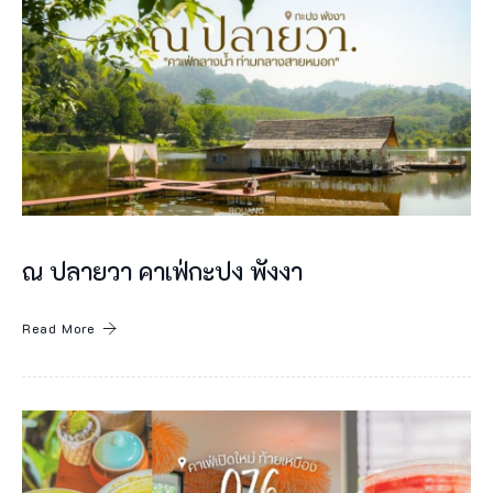
า
ติ
ห
มู่
เ
ก
า
ณ ปลายวา คาเฟ่กะปง พังงา
ะ
สิ
Read More
มิ
ลั
น
ห
มู่