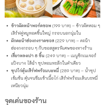
ข้าวผัดหน้าพอร์คชอพ
(199 บาท) – ข้าวผัดหอม ๆ
เสิร์ฟคู่หมูทอดชิ้นใหญ่ กรอบนอกนุ่มใน
ผักคะน้าฮ่องกงราดซอส
(229 บาท) – คะน้า
ฮ่องกงกรอบ ๆ กับซอสสูตรพิเศษของทางร้าน
เสี่ยวหลงเปา 8 ชิ้น
(249 บาท) – เมนูซิกเนเจอร์
แป้งบาง ไส้ฉ่ำ ซุปหอมทะลักในคำเดียว
ซุปไก่ตุ๋นเสิร์ฟพร้อมบะหมี่
(289 บาท) – น้ำซุป
เข้มข้น ตุ๋นจนซึมเข้าเนื้อไก่ เสิร์ฟพร้อมเส้นบะหมี่
เหนียวนุ่ม
จุดเด่นของร้าน