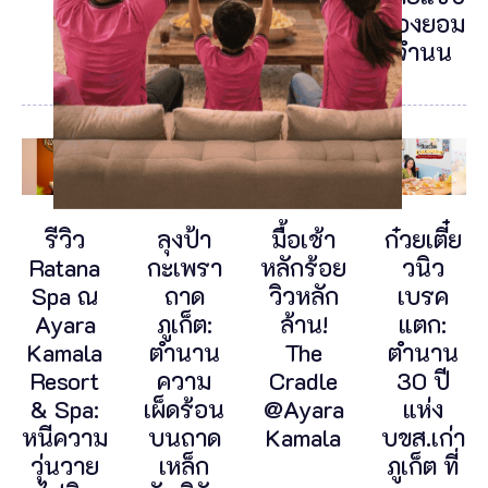
ต้องยอม
จำนน
รีวิว
ลุงป้า
มื้อเช้า
ก๋วยเตี๋ย
Ratana
กะเพรา
หลักร้อย
วนิว
Spa ณ
ถาด
วิวหลัก
เบรค
Ayara
ภูเก็ต:
ล้าน!
แตก:
Kamala
ตำนาน
The
ตำนาน
Resort
ความ
Cradle
30 ปี
& Spa:
เผ็ดร้อน
@Ayara
แห่ง
หนีความ
บนถาด
Kamala
บขส.เก่า
วุ่นวาย
เหล็ก
ภูเก็ต ที่