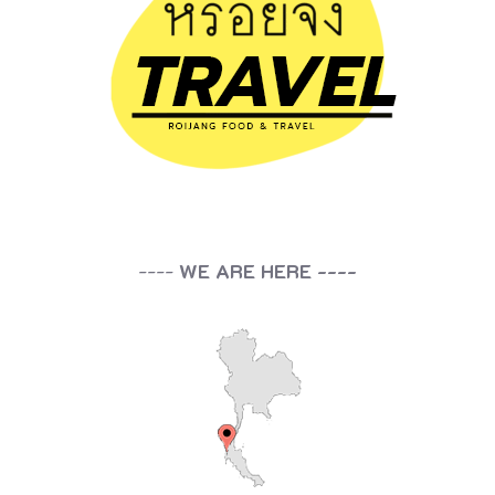
----
WE ARE HERE ----