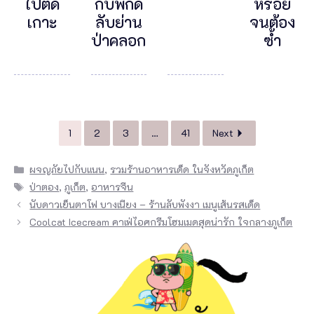
ไปติด
กับพิกัด
หรอย
เกาะ
ลับย่าน
จนต้อง
ป่าคลอก
ซ้ำ
1
2
3
…
41
Next
Categories
ผจญภัยไปกับแนน
,
รวมร้านอาหารเด็ด ในจังหวัดภูเก็ต
Tags
ป่าตอง
,
ภูเก็ต
,
อาหารจีน
นับดาวเย็นตาโฟ บางเนียง – ร้านลับพังงา เมนูเส้นรสเด็ด
Coolcat Icecream คาเฟ่ไอศกรีมโฮมเมดสุดน่ารัก ใจกลางภูเก็ต