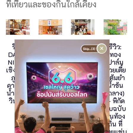
ที่เที่ยวและของกินใกล้เคียง
รีวิว
ACHA
ข้าวมัน
รีวิว:
×
DAY &
ภูเก็ต
ไก่
ทอง
NIGHT
ร้านชา
สิงคโปร์
ปาล์ม
เชิงทะเล
จีน
ภูเก็ต
ก๋วยเตี๋ย
ภูเก็ต
ดีไซน์เก๋
เนื้อนุ่ม
วต้มยำ
คาเฟ่ริม
ใจกลาง
ฉ่ำ ย่าน
น้ำข้น
น้ำสไตล์
เมือง
นาคา
(ถลาง)
วินเทจ
ย่านเขา
กินแล้ว
— พิกัด
รัง
อยากตบ
ลับฉบับ
โต๊ะ
คนท้อง
ถิ่น ที่
สายแซ่บ