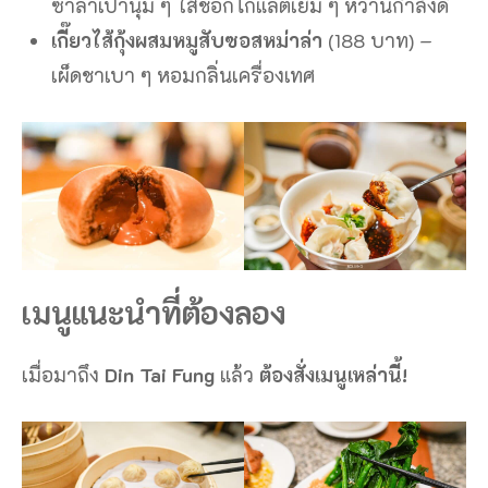
ซาลาเปานุ่ม ๆ ไส้ช็อกโกแลตเยิ้ม ๆ หวานกำลังดี
เกี๊ยวไส้กุ้งผสมหมูสับซอสหม่าล่า
(188 บาท) –
เผ็ดชาเบา ๆ หอมกลิ่นเครื่องเทศ
เมนูแนะนำที่ต้องลอง
เมื่อมาถึง
Din Tai Fung
แล้ว
ต้องสั่งเมนูเหล่านี้!