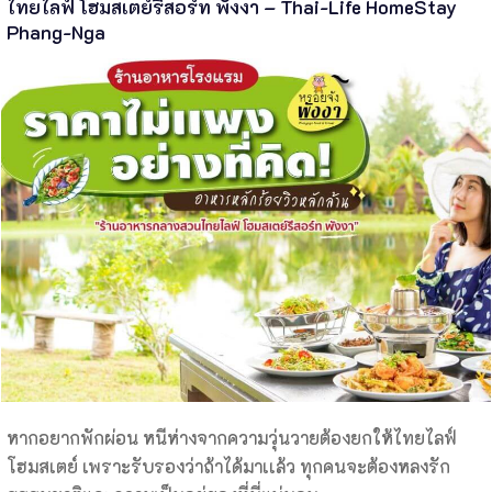
ไทยไลฟ์ โฮมสเตย์รีสอร์ท พังงา – Thai-Life HomeStay
Phang-Nga
หากอยากพักผ่อน หนีห่างจากความวุ่นวายต้องยกให้ไทยไลฟ์
โฮมสเตย์ เพราะรับรองว่าถ้าได้มาเเล้ว ทุกคนจะต้องหลงรัก