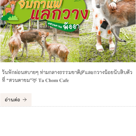
วันพักผ่อนสบายๆ ท่ามกลางธรรมชาติ🌾และกวางน้อยนับสิบตัว
ที่ “สวนตาชม”🦌 𝐓𝐚 𝐂𝐡𝐨𝐦 𝐂𝐚𝐟𝐞
อ่านต่อ