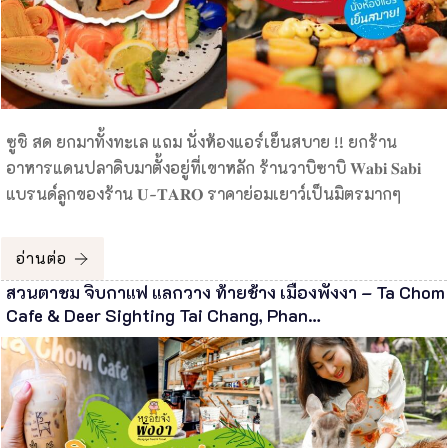
ซูชิ สด ยกมาทั้งทะเล แถม นั่งห้องแอร์เย็นสบาย !! ยกร้าน
อาหารแดนปลาดิบมาตั้งอยู่ที่เขาหลัก ร้านวาบิซาบิ 𝐖𝐚𝐛𝐢 𝐒𝐚𝐛𝐢
แบรนด์ลูกของร้าน 𝐔-𝐓𝐀𝐑𝐎 ราคาย่อมเยาว์เป็นมิตรมากๆ
อ่านต่อ
สวนตาชม จิบกาแฟ แลกวาง ท้ายช้าง เมืองพังงา – Ta Chom
Cafe & Deer Sighting Tai Chang, Phan…