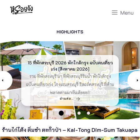
Skip
Menu
to
content
HIGHLIGHTS
บ้านสวนภูงา ร้านอาหารเปิดใหม่พังงา
ณ ปลายวา คาเฟ่กะปง พังงา
15 ที่พักสระบุรี 2026 พักใกล้กรุง ฉบับคนเที่ยว
41 ร้านอาหารใน Central Eastville 2026
15 ที่เที่ยวเชียงแสน 2026 ที่เที่ยวเชียงราย
อัพเดท [สิงหาคม 2026]
เก่ง [สิงหาคม 2026]
[สิงหาคม 2026]
ณ ปลายวา คาเฟ่ กะปง พังงา คาเฟ่สไตล์บาหลี กลาง
บ้านสวนภูงา ร้านอาหารเปิดใหม่พังงา ทานข้าวใน
รีวิว Central Eastville ร้านอาหาร มา ร้านอาหาร
รวม ที่พักสระบุรี มา ที่พักสระบุรีริมน้ำ พักใกล้กรุง
รวม ที่เที่ยวเชียงแสน มา เชียงแสนที่เที่ยว ที่เที่ยว
สายน้ำรายล้อมด้วยธรรมชาติ กลางน้ำเช้าๆปลกคุ
สวนดอกไม้ท่ามกลางหุบเขา าหารใต้รสชาติ
ฉบับคนเที่ยวเก่ง โรงแรมสระบุรี รีสอร์ทสระบุรี ที่ห้าม
เชียงราย ที่โดนใจวัยเรา เที่ยวเชียงแสน ที่ต้องมาให้
Central Eastville ลาดพร้าว กทม ร้านอาหาร
กลมกล่อม อาหารพื้นเมืองรสจัดจ้านร้านบรรยากาศ
ลมไปด้วยหมอกหนามุมถ่ายรูปเปลี่ยนใหม่ อัพเดท
เซ็นทรัลอีสวิล เอามาให้ฟินกันจุกๆ ร้านอาหารอีสวิล
ได้ สถานที่ท่องเที่ยวเชียงแสน จัดเล้ย
พลาดตามมากันเล้ยยย!!
สุดปัง ไปกันเลย
ตลอดเลย
อ่านต่อ…
อ่านต่อ…
อ่านต่อ…
อ่านต่อ…
อ่านต่อ…
ร้านไก่โต้ง ติ่มซำ ตะกั่วป่า – Kai-Tong Dim-Sum Takuapa