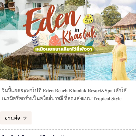
วันนี้แอดจะพาไปที่ 𝐄𝐝𝐞𝐧 𝐁𝐞𝐚𝐜𝐡 𝐊𝐡𝐚𝐨𝐥𝐚𝐤 𝐑𝐞𝐬𝐨𝐫𝐭&𝐒𝐩𝐚 เค้าได้
เนรมิตรีสอร์ทเป็นสไตล์บาหลี ที่ตกแต่งแบบ 𝐓𝐫𝐨𝐩𝐢𝐜𝐚𝐥 𝐒𝐭𝐲𝐥𝐞
อ่านต่อ