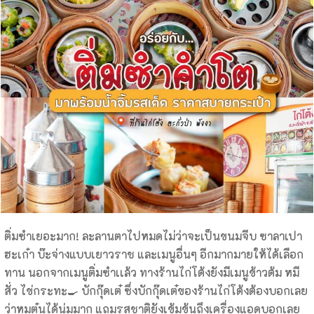
ติ่มซำเยอะมาก! ละลานตาไปหมดไม่ว่าจะเป็นขนมจีบ ซาลาเปา
ฮะเก๋า บ๊ะจ่างแบบเยาวราช และเมนูอื่นๆ อีกมากมายให้ได้เลือก
ทาน นอกจากเมนูติ่มซำเเล้ว ทางร้านไก่โต้งยังมีเมนูข้าวต้ม หมี
สั่ว ไข่กระทะ🍳 บักกุ๊ดเต๋ ซึ่งบักกุ๊ดเต๋ของร้านไก่โต้งต้องบอกเลย
ว่าหมูตุ๋นได้นุ่มมาก แถมรสชาติยังเข้มข้นถึงเครื่องแอดบอกเลย