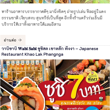
หาร้านอาหารบรรยากาศดีๆ มานั่งชิคๆ ถ่ายรูปเล่น ฟีลอยู่ในดง
ธรรมชาติ เงียบสงบ สุนทรีย์เป็นที่สุด อีกทั้งร้านครัวร่มเย็นมี
บริการให้เราทั้งอาหารใต้และอีสาน
อ่านต่อ
วาบิซาบิ 𝐖𝐚𝐛𝐢 𝐒𝐚𝐛𝐢 ซูชิสด เขาหลัก พังงา – Japanese
Restaurant Khao Lak Phangnga