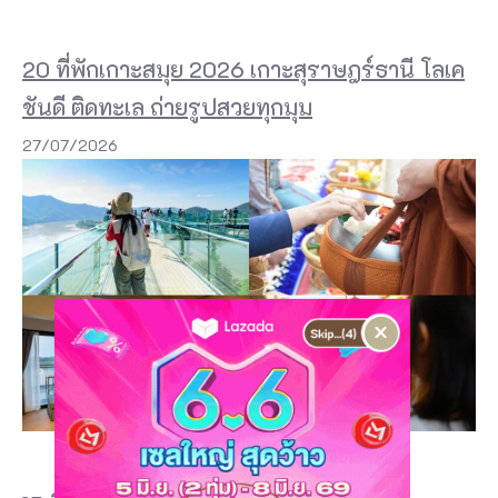
20 ที่พักเกาะสมุย 2026 เกาะสุราษฎร์ธานี โลเค
ชันดี ติดทะเล ถ่ายรูปสวยทุกมุม
27/07/2026
×