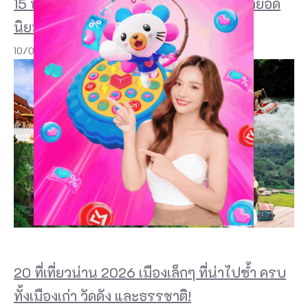
15 ที่เที่ยวเชียงคาน 2026 สถานที่ท่องเที่ยวยอด
นิยม จังหวัดเลย ที่เหมาะกับทุกสไตล์
10/07/2026
20 ที่เที่ยวน่าน 2026 เมืองเล็กๆ ที่น่าไปซ้ำ ครบ
ทั้งเมืองเก่า วัดดัง และธรรชาติ!