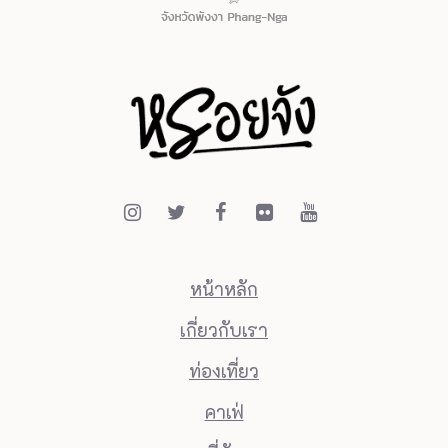
หน้าหลัก
เกี่ยวกับเรา
ท่องเที่ยว
คาเฟ่