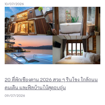
10/07/2026
20 ที่พักเชียงคาน 2026 สวย ๆ ริมโขง ใกล้ถนน
คนเดิน และฟีลบ้านไม้สุดอบอุ่น
09/07/2026