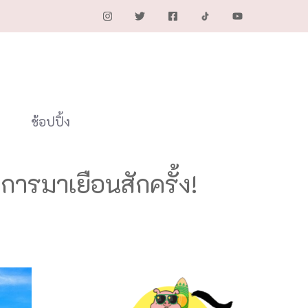
ช้อปปิ้ง
ารมาเยือนสักครั้ง!