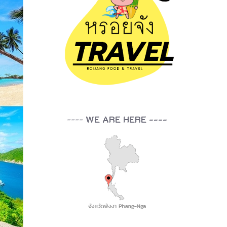
----
WE ARE HERE ----