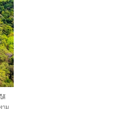
ใต้
ยงาม