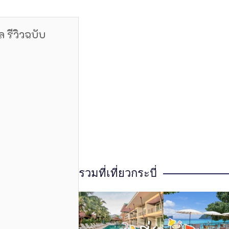
ล รีวิวฉบับ
รวมที่เที่ยวกระบี่