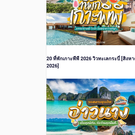
20 ที่พักเกาะพีพี 2026 วิวทะเลกระบี่ [สิงห
2026]