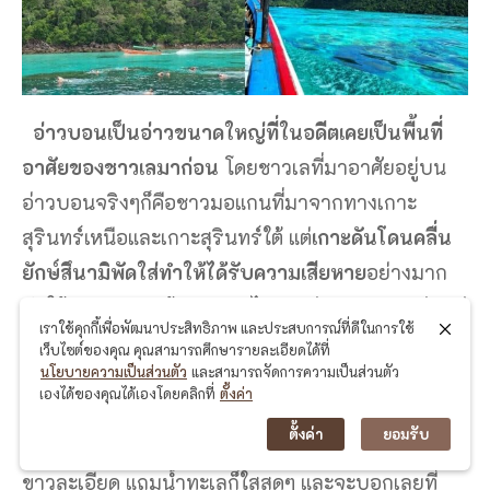
อ่าวบอนเป็นอ่าวขนาดใหญ่ที่ในอดีตเคยเป็นพื้นที่
อาศัยของชาวเลมาก่อน
โดยชาวเลที่มาอาศัยอยู่บน
อ่าวบอนจริงๆก็คือชาวมอแกนที่มาจากทางเกาะ
สุรินทร์เหนือและเกาะสุรินทร์ใต้ แต่
เกาะดันโดนคลื่น
ยักษ์สึนามิพัดใส่ทำให้ได้รับความเสียหาย
อย่างมาก
ทำให้ชาวมอแกนต้องอพยพไปทางอ่าวบอนแทนค่ะ แต่
เราใช้คุกกี้เพื่อพัฒนาประสิทธิภาพ และประสบการณ์ที่ดีในการใช้
ว่าเพราะ
เกิดโรคระบาด
ทำให้ชาวเลตรงพื้นที่นี้อาศัย
เว็บไซต์ของคุณ คุณสามารถศึกษารายละเอียดได้ที่
นโยบายความเป็นส่วนตัว
และสามารถจัดการความเป็นส่วนตัว
ไปอยู่ไปทางอุทยานแห่งชาติอีกฝั่งนึงแทนค่ะ แต่ตอนนี้
เองได้ของคุณได้เองโดยคลิกที่
ตั้งค่า
ก็เริ่มมีชาวเลกลับมาอาศัยอยู่แล้วค่ะ อีกอย่างเลยนะ
ตั้งค่า
ยอมรับ
คะหน้าอ่าวบอนมีปะการังสวยงามมากๆ หาดทรายก็
ขาวละเอียด แถมน้ำทะเลก็ใสสุดๆ และจะบอกเลยที่