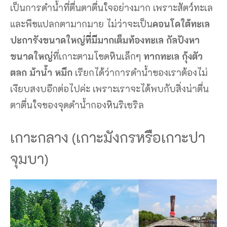
เป็นการดำน้ำที่ตื่นตาตื่นใจอย่างมาก เพราะสัตว์ทะเล
และพืชแปลกตามากมาย ไม่ว่าจะเป็น
คอนโดใต้ทะเล
ปะการังขนาดใหญ่ที่มีมากเต็มท้องทะเล กัลปังหา
ขนาดใหญ่
ที่เกาะตามโขดหินเล็กๆ
ทากทะเล กุ้งตัว
ตลก ม้าน้ำ หมึก
เรียกได้ว่าการดำน้ำของเราต้องไม่
เงียบสงบอีกต่อไปค่ะ เพราะเราจะได้พบกับสิ่งน่าตื่น
ตาตื่นใจของจุดดำน้ำกองหินริเซริล
เกาะกลาง (เกาะมังกรหรือเกาะปา
จุมบา)