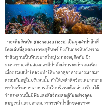
กองหินริเซริล (Richelieu Rock
)
เป็นจุดดำน้ำลึกที่
โดดเด่นที่สุดของ เกาะสุรินทร์
ซึ่งเป็นกองหินก็เพราะ
ว่าสัณฐานเป็นหินขนาดใหญ่ 2 กองอยู่ติดกัน ซึ่ง
ระหว่างกองหินสองกองมีน้ำพัดผ่านระหว่างกองหิน
เมื่อกระแสน้ำไหลวนทำให้พาธาตุอาหารมากมายมา
สะสมกันอยู่ในบริเวณนั้น ทำให้เหล่าสัตว์ทะเลมากมาย
พากันเข้ามาหาอาหารกันในบริเวณดังกล่าว เรียกได้
ว่าตรงส่วนนั้นมี
พืชและสัตว์ทะเลอยู่กันอย่างอุดม
สมบูรณ์
และบอกเลยว่า
การดำน้ำลึก
ของเราจะ