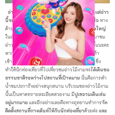
อ่าวไม้งามก็อยู่ทางด้านเกาะสุรินทร์เหนือค่ะ แต่อ่าว
นี้จะอยู่ไปทางทิศตะวันตกของเกาะสุรินทร์เหนือ
ทาง
ด้านทิศตะวันตกของอ่าวเป็น
แนวปะการังขนาดใหญ่
ในอ่าวใหญ่อีกทีหนึ่งด้วยค่ะ แล้วก็การเดินทางมาชม
อ่าวไม้งามได้เนี่ย ต้องใช้การเดินเท้าเพียงเท่านั้นนะคะ
หากนำเรือมาก็ต้องทำการจอดเอาไว้แล้วเดินเท้า
เข้าไปอีกทีหนึ่ง เนื่องจากน้ำบริเวณนั้นตื้นมาก ซึ่ง
ทำให้นักท่องเที่ยวที่ไปเที่ยวชมอ่าวไม้งามจะ
ได้เดินชม
ธรรมชาติระหว่างไปสถานที่เป้าหมาย
นั่นคือการดำ
น้ำชมปะการังอย่างสนุกสนาน บริเวณของอ่าวไม้งาม
นั้นเป็นหาดทรายละเอียดสวยงาม มี
ปูเสฉวนเดินเล่น
อยู่มากมาย
และอีกอย่างเลยคือทางอุทยานทำการจัด
ติดตั้งสถานที่กางเต้นท์ให้กับนักท่องเที่ยว
ด้วยค่ะ
และ