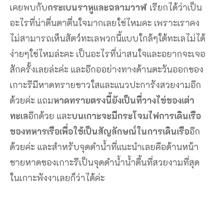
เคยพบกับ
กระเบนราหูและฉลามวาฬ
เรียกได้ว่าเป็น
อะไรที่น่าตื่นตาตื่นใจมากเลยใช่ไหมคะ เพราะเราคง
ไม่สามารถเห็นสัตว์ทะเลพวกนี้แบบใกล้ๆใต้ทะเลไม่ได้
ง่ายๆใช่ไหมล่ะคะ เป็นอะไรที่น่าสนใจและอยากจะเจอ
สักครั้งเลยล่ะค่ะ และอีกออย่างทางด้านตะวันออกของ
เกาะรีมีหาดทรายขาวใสและแนวปะการังสวยงามอีก
ด้วยค่ะ แถม
หาดทรายตรงนี้ยังเป็นที่วางไข่ของเต่า
ทะเล
อีกด้วย และ
บนเกาะจะมีกระโจมไฟการเดินเรือ
ของทหารเรือเพื่อใช้เป็นสัญลักษณ์ในการเดินเรือ
อีก
ด้วยค่ะ และสำหรับจุดดำน้ำที่แนะนำเลยคือด้านหน้า
ชายหาดของเกาะรีเป็นจุดดำน้ำน้ำตื้นที่สวยงามที่สุด
ในเกาะพังงาเลยก็ว่าได้ค่ะ