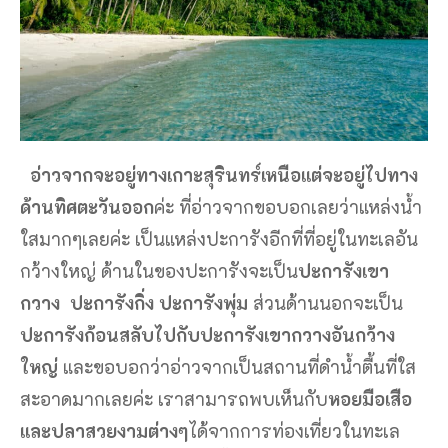
อ่าวจากจะอยู่ทางเกาะสุรินทร์เหนือแต่จะอยู่ไปทาง
ด้านทิศตะวันออก
ค่ะ ที่อ่าวจากขอบอกเลยว่าแหล่งน้ำ
ใสมากๆเลยค่ะ เป็นแหล่งปะการังอีกที่ที่อยู่ในทะเลอัน
กว้างใหญ่ ด้านในของปะการังจะเป็น
ปะการังเขา
กวาง ปะการังกิ่ง ปะการังพุ่ม
ส่วนด้านนอกจะเป็น
ปะการังก้อนสลับไปกับปะการังเขากวางอันกว้าง
ใหญ่
และขอบอกว่าอ่าวจากเป็นสถานที่ดำน้ำตื้นที่ใส
สะอาดมากเลยค่ะ เราสามารถพบเห็นกับ
หอยมือเสือ
และปลาสวยงามต่างๆ
ได้จากการท่องเที่ยวในทะเล