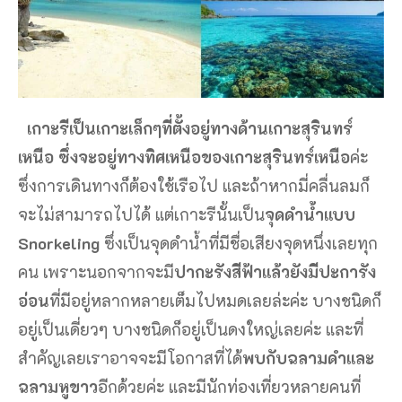
เกาะรีเป็นเกาะเล็กๆที่ตั้งอยู่ทางด้านเกาะสุรินทร์
เหนือ ซึ่งจะอยู่ทางทิศเหนือของเกาะสุรินทร์เหนือ
ค่ะ
ซึ่งการเดินทางก็ต้องใช้เรือไป และถ้าหากมี่คลื่นลมก็
จะไม่สามารถไปได้ แต่เกาะรีนั้นเป็น
จุดดำน้ำแบบ
Snorkeling
ซึ่งเป็นจุดดำน้ำที่มีชื่อเสียงจุดหนึ่งเลยทุก
คน เพราะนอกจากจะมี
ปากะรังสีฟ้าแล้วยังมีปะการัง
อ่อน
ที่มีอยู่หลากหลายเต็มไปหมดเลยล่ะค่ะ บางชนิดก็
อยู่เป็นเดี่ยวๆ บางชนิดก็อยู่เป็นดงใหญ่เลยค่ะ และที่
สำคัญเลยเราอาจจะมีโอกาสที่ได้
พบกับฉลามดำและ
ฉลามหูขาว
อีกด้วยค่ะ และมีนักท่องเที่ยวหลายคนที่