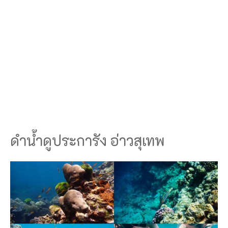
ดำน้ำดูประการัง อ่าวสุเทพ