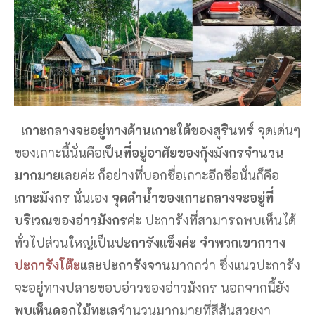
เกาะกลางจะอยู่ทางด้านเกาะใต้ของสุรินทร์
จุดเด่นๆ
ของเกาะนี้นั่นคือ
เป็นที่อยู่อาศัยของกุ้งมังกรจำนวน
มากมาย
เลยค่ะ ก็อย่างที่บอกชื่อเกาะอีกชื่อนั่นก็คือ
เกาะมังกร
นั่นเอง
จุดดำน้ำของเกาะกลางจะอยู่ที่
บริเวณของอ่าวมังกร
ค่ะ ปะการังที่สามารถพบเห็นได้
ทั่วไปส่วนใหญ่เป็น
ปะการังแข็งค่ะ จำพวกเขากวาง
ปะการังโต๊ะ
และปะการังจาน
มากกว่า ซึ่งแนวปะการัง
จะอยู่ทางปลายขอบอ่าวของอ่าวมังกร นอกจากนี้ยัง
พบเห็นดอกไม้ทะเล
จำนวนมากมายที่สีสันสวยงา