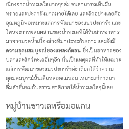
เนื่องจากน้ำทะเลใสมากๆๆค่ะ จนสามารถเห็นผืน
ทรายและปะการังมากมายได้เลย และอีกอย่างเลยคือ
อุณหภูมิพอเหมาะแก่การพัฒนาของแนวปะการัง และ
ไหนจะการผสมผสานของน้ำทะเลที่ได้รับสารอาหาร
มาจากมวลน้ำเบื้องล่างที่มาปะทะกับเกาะ และ
ยังมี
ความอุดมสมบูรณ์ของแพลงก์ตอน
ซึ่งเป็นอาหารของ
ปลาและสัตว์ทะเลอื่นๆอีก นั่นเป็นเหตุผลที่ทำให้เหมาะ
แก่การพัฒนาของแนวปะการังค่ะ เรียกได้ว่าความ
อุดมสมบูรณ์นั้นเต็มหลอดแน่นอน เหมาะแก่การมา
ดื่มด่ำชื่นชมกับธรรมชาติภายใต้น้ำทะเลใสๆนี้เลย
หมู่บ้านชาวเลหรือมอแกน