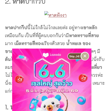
2.
หาด
ปากวีป
หาดปากวีป
นี้ไม่ใกล้ไม่ไกลเลยค่ะ อยู่ทาง
เขาหลัก
เหมือนกัน เป็นที่ที่ผู้คนบอกกันว่ามี
หาดทรายที่สวย
มาก
เม็ดทรายสีทอง
เรียงตัวสวย
น้ำทะเล ของ
ชายทะเลเขาหลัก
ก็ใส
สะอาด บรรยากาศก็ดีสุดๆ มี
×
ต้นไม้ล้อมรอบ
พาให้มีความรู้สึกสงบร่มเย็น ไปนั่งรับ
ลม
ชมบรรยากาศ
สงบๆได้เลย เนื่องจากนัก
ท่องเที่ยว
ไม่ได้เข้ามาเยอะสักเท่าไหร่ทำให้ไม่แออัดเกินควรค่ะ
นั่งเล่นรับลมสวยๆดูลูกๆเพื่อนๆเล่นน้ำได้สบาย เหมาะ
แก่การพาครอบครัวมา
เที่ยว
จริงๆค่ะเธ๊อ
1.
หาดคึกคัก