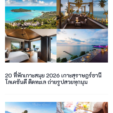
20 ที่พักเกาะสมุย 2026 เกาะสุราษฎร์ธานี
โลเคชันดี ติดทะเล ถ่ายรูปสวยทุกมุม