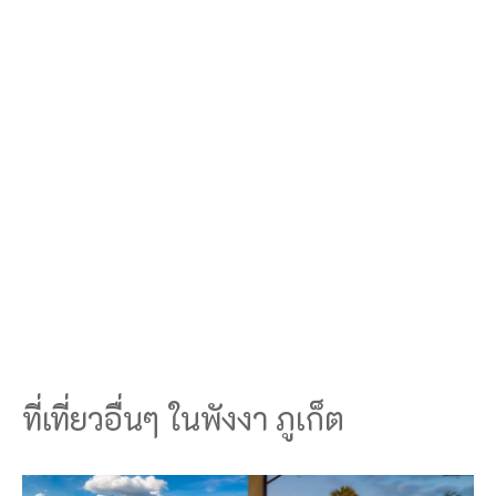
ที่เที่ยวอื่นๆ ในพังงา ภูเก็ต