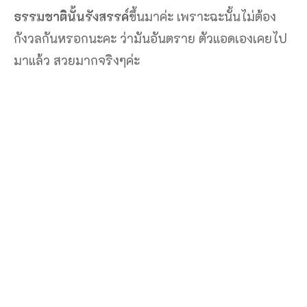
ธรรมชาตินั้นรังสรรค์
ขึ้นมาค่ะ เพราะฉะนั้นไม่ต้อง
กังวลกันหรอกนะคะ ว่ามันอันตราย ตัวแอดเองเคยไป
มาแล้ว สวยมากจริงๆค่ะ