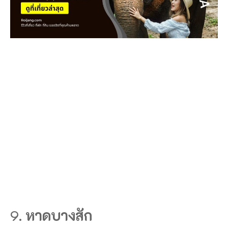
9.
หาดบางสัก