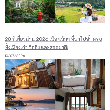
20 ที่เที่ยวน่าน 2026 เมืองเล็กๆ ที่น่าไปซ้ำ ครบ
ทั้งเมืองเก่า วัดดัง และธรรชาติ!
10/07/2026