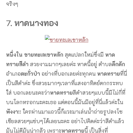
จริงๆ
7.
หาดนางทอง
หนึ่งใน ชายทะเลเขาหลัก
สุดแปลกใหม่ซึ่งมี
หาด
ทรายสีดำ
สวยงามมากๆเลยค่ะ หาดนี้อยู่ ตำบล
คึกคัก
อำเภอ
ตะกั่วป่า
อย่างที่บอกเลยค่ะทุกคน
หาดทราย
ที่นี่
เป็นสีดำค่ะ ซึ่งสวยมากๆเวลาที่แสงอาทิตย์ตกกระทบ
ใส่ บอกเลยนะคะว่า
หาดทราย
สีดำสวยๆแบบนี้มีไม่กี่ที่
บนโลกหรอกนะคะเธอ แต่ตอนนี้มันมีอยู่ที่นี่แล้วค่ะใน
พังงา
!! ใครผ่านมาแถวนี้ก็แวะมาเล่นน้ำถ่ายรูปลงโซ
เชียลสวยๆแซ่บๆได้เลยนะคะ อย่าไปคิดค่ะว่าสีดำแล้ว
มันไม่ดีมันน่ากลัว เพราะ
หาดทราย
นี้ เป็นสิ่งที่