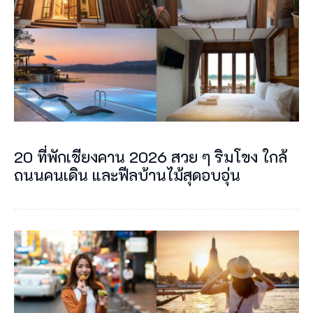
20 ที่พักเชียงคาน 2026 สวย ๆ ริมโขง ใกล้
ถนนคนเดิน และฟีลบ้านไม้สุดอบอุ่น