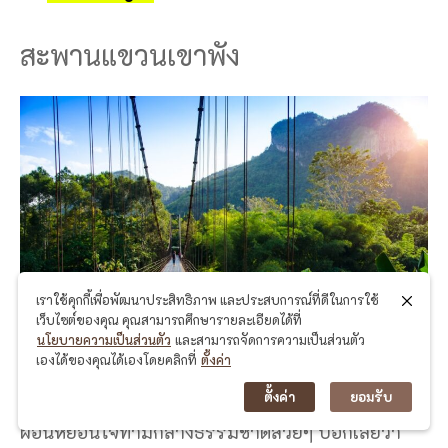
สะพานแขวนเขาพัง
เราใช้คุกกี้เพื่อพัฒนาประสิทธิภาพ และประสบการณ์ที่ดีในการใช้
เว็บไซต์ของคุณ คุณสามารถศึกษารายละเอียดได้ที่
นโยบายความเป็นส่วนตัว
และสามารถจัดการความเป็นส่วนตัว
เองได้ของคุณได้เองโดยคลิกที่
ตั้งค่า
ตั้งค่า
ยอมรับ
สำหรับนักท่องเที่ยวท่านใดกำลังมองหาสถานที่พัก
ผ่อนหย่อนใจท่ามกลางธรรมชาติสวยๆ บอกเลยว่า