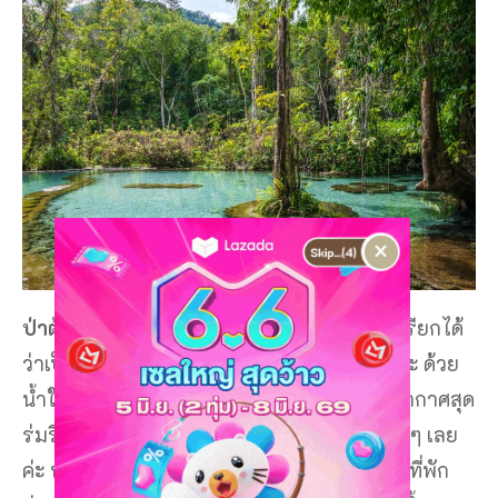
×
ป่าต้นน้ำ บ้านน้ำราด
ที่เที่ยวสุราษฎร์ธานี ที่เรียกได้
ว่าเป็น สวรรค์ของคนรักธรรมชาติเลยจริงๆ ค่ะ ด้วย
น้ำใสแจ๋วราวกับกระจกใส มาพร้อมกับบรรยากาศสุด
ร่มรื่น เหมาะแก่การมาเที่ยวมาพักผ่อนแบบสุดๆ เลย
ค่ะ หากนักท่องเที่ยวท่านใด กำลังมองหาสถานที่พัก