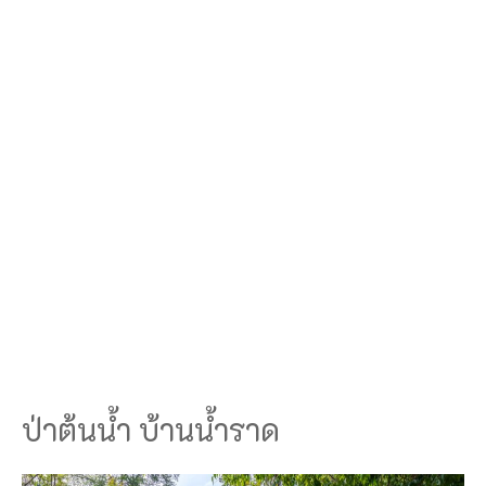
ป่าต้นน้ำ บ้านน้ำราด