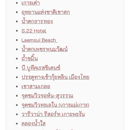
เกาะเต่า
อุทยานแห่งชาติเขาสก
น้ำตกธารทอง
S.22 Hotel
Laemsui Beach
น้ำตกเพชรพนมวัฒน์
ถ้ำขมิ้น
บี บูทีคเรสซิเดนซ์
ประตูทางเข้ากุ้ยหลิน เมืองไทย
เขาสามเกลอ
จุดชมวิวจอห์น-สุวรรณ
จุดชมวิวทะเลใน (เกาะแม่เกาะ)
วารีวาน่า รีสอร์ท เกาะพะงัน
คลองน้ำใส