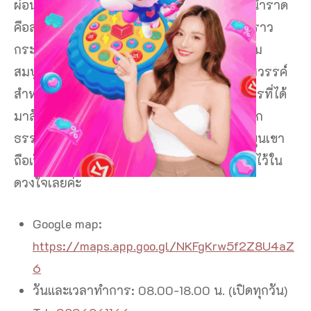
ผ่อนหย่อนใจใกล้ชิดธรรมชาติ ป่าต้นน้ำ บ้านน้ำราด
คือสถานที่พักผ่อนที่ดีจริงๆ เลยค่ะ ด้วยน้ำที่ใสราว
กระจก บรรยากาศสุดร่มรื่น และยังมีความอุดม
สมบูรณ์ของธรรมชาติ ทำให้ที่เที่ยวแห่งนี้เป็นสวรรค์
สำหรับนักท่องเที่ยวทุกท่านอย่างแน่นอนค่ะ การที่ได้
มาสัมผัสกับความเย็นสดชื่นของน้ำที่ไหลมาจาก
ธรรมชาติ และได้สูดอากาศบริสุทธิ์ท่ามกลางขุนเขา
ถือเป็นอีกหนึ่ง ทริปเที่ยวสุราษฎร์ธานี ที่ควรมีไว้ใน
ดวงใจเลยค่ะ
Google map:
https://maps.app.goo.gl/NKFgKrw5f2Z8U4aZ
6
วันและเวลาทำการ: 08.00-18.00 น. (เปิดทุกวัน)