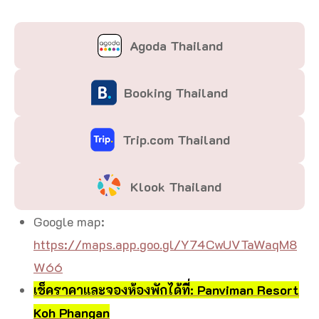
Agoda Thailand
Booking Thailand
Trip.com Thailand
Klook Thailand
Google map:
https://maps.app.goo.gl/Y74CwUVTaWaqM8
W66
เช็คราคาและจองห้องพักได้ที่: Panviman Resort
Koh Phangan