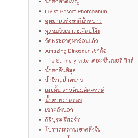
น้ำตกตาดใหญ่
Livist Resort Phetchabun
อุทยานแห่งชาติน้ำหนาว
จุดชมวิวเขาตะเคียนโง๊ะ
วัดพระธาตุผาซ่อนแก้ว
Amazing Dinosaur เขาค้อ
The Sunnery ville เดอะ ซันเนอรี่ วิวล์
น้ำตกสันติสุข
ถ้ำใหญ่น้ำหนาว
เลยดั้น ลานหินมหัศจรรย์
น้ำตกทรายทอง
เขาคลังนอก
คีรีปุระ รีสอร์ท
โบราณสถานเขาคลังใน