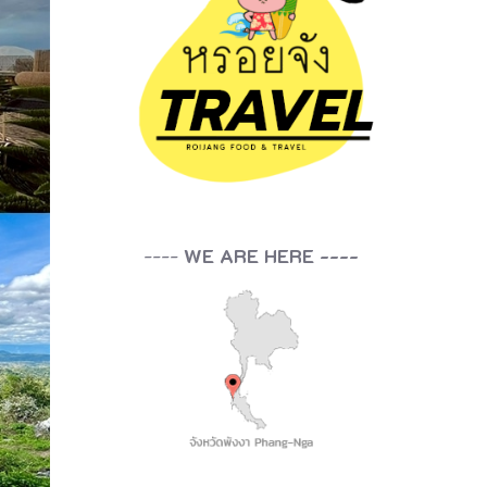
----
WE ARE HERE ----