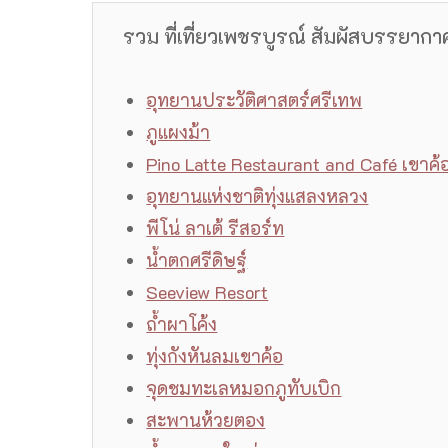
รวม ที่เที่ยวเพชรบูรณ์ สัมผัสบรรยากา
อุทยานประวัติศาสตร์ศรีเทพ
ภูแผงม้า
Pino Latte Restaurant and Café เขาค้
อุทยานแห่งชาติทุ่งแสลงหลวง
พีโน่ ลาเต้ รีสอร์ท
น้ำตกศรีดิษฐ์
Seeview Resort
ถ้ำผาโค้ง
ทุ่งกังหันลมเขาค้อ
จุดชมทะเลหมอกภูทับเบิก
สะพานห้วยตอง