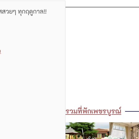
ศสวยๆ ทุกฤดูกาล!!
อ
รวมที่พักเพชรบูรณ์