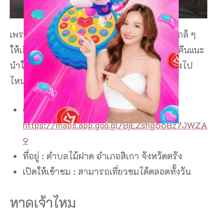
เพราะชายหาดมีความกว้างมาก ๆ และมีที่พักใกล้ ๆ
ให้เลือกพักผ่อนกันอีกด้วยนะคะ เที่ยวตรัง2วัน1คืนแนะ
นําให้มาพักผ่อนที่หาดปากเมงกันเลยค่ะ ไม่ต้องไป
ไหนไกล ทุกอย่างมีให้ครบจบที่เดียว
Google map :
https://maps.app.goo.gl/BjEZshg66Bz7JWZA
9
ที่อยู่ : ตําบลไม้ฝาด อําเภอสิเกา จังหวัดตรัง
เปิดให้เข้าชม : สามารถเที่ยวชมได้ตลอดทั้งวัน
หาดเจ้าไหม