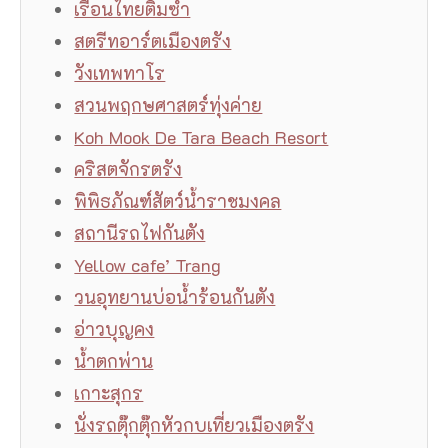
เรือนไทยติ่มซํา
สตรีทอาร์ตเมืองตรัง
วังเทพทาโร
สวนพฤกษศาสตร์ทุ่งค่าย
Koh Mook De Tara Beach Resort
คริสตจักรตรัง
พิพิธภัณฑ์สัตว์น้ําราชมงคล
สถานีรถไฟกันตัง
Yellow cafe’ Trang
วนอุทยานบ่อน้ําร้อนกันตัง
อ่าวบุญคง
น้ำตกพ่าน
เกาะสุกร
นั่งรถตุ๊กตุ๊กหัวกบเที่ยวเมืองตรัง