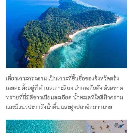
เที่ยวเกาะกระดาน เป็นเกาะที่ขึ้นชื่อของจังหวัดตรัง
เลยค่ะ ตั้งอยู่ที่ ตําบลเกาะลิบง อําเภอกันตัง ด้วยหาด
ทรายที่นี่มีสีขาวเนียนละเอียด น้ําทะเลที่ใสสีฟ้าคราม
และมีแนวปะการังน้ําตื้น และฝูงปลาอีกมากมาย