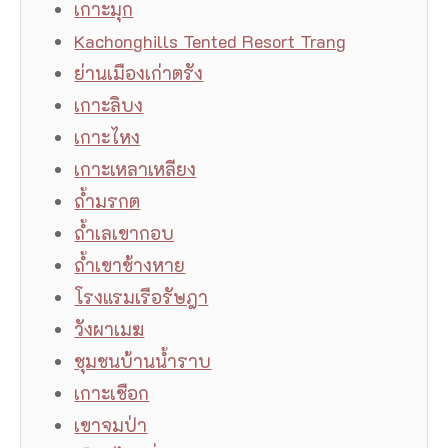
เกาะมุก
Kachonghills Tented Resort Trang
ย่านเมืองเก่าตรัง
เกาะลิบง
เกาะไหง
เกาะเหลาเหลียง
ถ้ํามรกต
ถ้ําเลเขากอบ
ถ้ําเขาช้างหาย
โรงแรมเรือรัษฎา
วังผาเมฆ
ชุมชนบ้านน้ําราบ
เกาะเชือก
เขาจมป่า