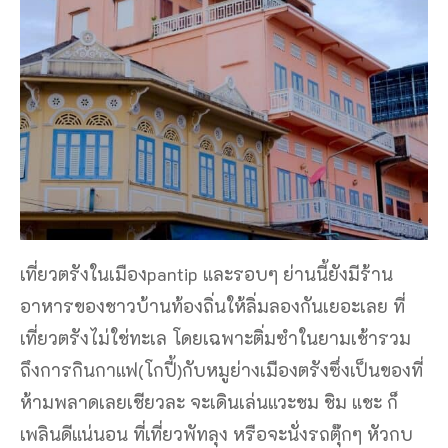
เที่ยวตรังในเมืองpantip และรอบๆ ย่านนี้ยังมีร้าน
อาหารของชาวบ้านท้องถิ่นให้ลิ่มลองกันเยอะเลย ที่
เที่ยวตรังไม่ใช่ทะเล โดยเฉพาะติ่มซำในยามเช้ารวม
ถึงการกินกาแฟ(โกปี้)กับหมูย่างเมืองตรังซึ่งเป็นของที่
ห้ามพลาดเลยเชียวละ จะเดินเล่นแวะชม ชิม แชะ ก็
เพลินดีแน่นอน ที่เที่ยวพัทลุง หรือจะนั่งรถตุ๊กๆ หัวกบ