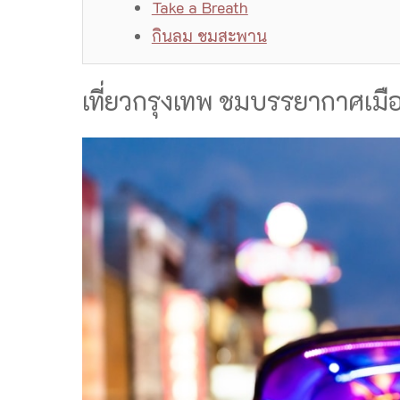
Take a Breath
กินลม ชมสะพาน
เที่ยวกรุงเทพ ชมบรรยากาศเม