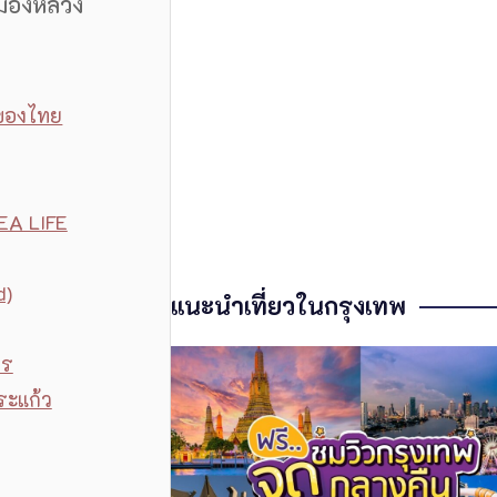
เมืองหลวง
งของไทย
EA LIFE
d)
แนะนำเที่ยวในกรุงเทพ
าร
ระแก้ว