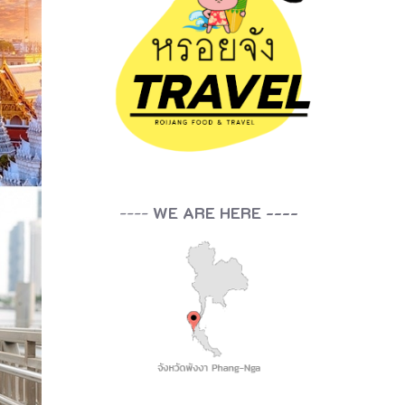
----
WE ARE HERE ----