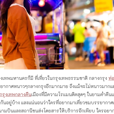
งเทพมหานครก็มี ที่เที่ยวในกรุงเทพธรรมชาติ กลางกรุง
ท่
รรยากาศหนาวๆกลางกรุงอีกมากมาย ถึงแม้จะไม่หนาวมากแ
นกรุงเทพกลางคืน
เมืองที่มีความโรแมนติคสุดๆ ในยามค่ำคืนแ
นกันอยู่บ้าง และแน่นอนว่าใครที่อยากมาเที่ยวชมบรรยากา
สนามบินและสถานีขนส่งโดยสารให้บริการอีกเพียบ ใครอยา