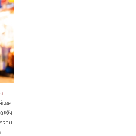
อง
ต่แอด
ละยัง
ศความ
ก