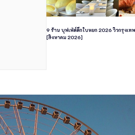
9 ร้าน บุฟเฟ่ต์ตึกใบหยก 2026 วิวกรุงเท
[สิงหาคม 2026]