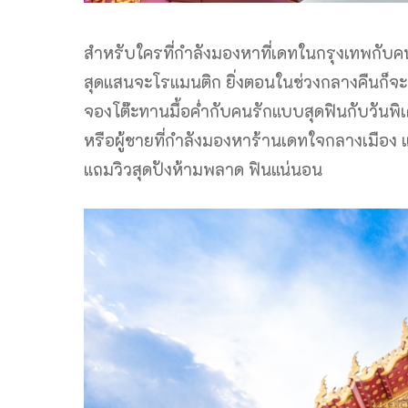
สำหรับใครที่กำลังมองหาที่เดทในกรุงเทพกับค
สุดแสนจะโรแมนติก ยิ่งตอนในช่วงกลางคืนก็จ
จองโต๊ะทานมื้อค่ำกับคนรักแบบสุดฟินกับวัน
หรือผู้ชายที่กำลังมองหาร้านเดทใจกลางเมือง 
แถมวิวสุดปังห้ามพลาด ฟินแน่นอน