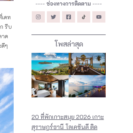
----
ช่องทางการติดตาม
----
ี่เดท
ก รีบ
พลาด
โพสล่าสุด
ะดีๆ
20 ที่พักเกาะสมุย 2026 เกาะ
สุราษฎร์ธานี โลเคชันดี ติด