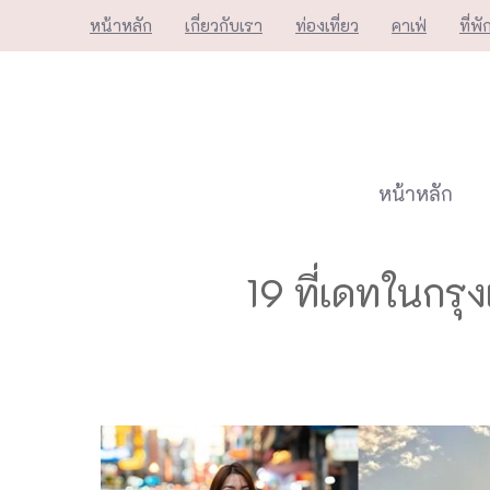
Skip
หน้าหลัก
เกี่ยวกับเรา
ท่องเที่ยว
คาเฟ่
ที่พั
to
content
หน้าหลัก
19 ที่เดทในกร