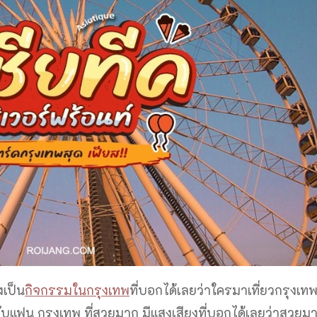
งเป็น
กิจกรรมในกรุงเทพ
ที่บอกได้เลยว่าใครมาเที่ยวกรุงเทพ
ดทกับแฟน กรุงเทพ ที่สวยมาก มีแสงเสียงที่บอกได้เลยว่าสวยม