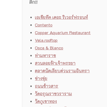
ติก!!
เอเชียทีค เดอะ ริเวอร์ฟรอนท์
Contento
Copper Aquarium Restaurant
Vela.rooftop
Osca & Blanco
ท่ามหาราช
สวนลอยฟ้าเจ้าพระยา
ตลาดนัดเลียบด่วนรามอินทรา
ช่างชุ่ย
ถนนข้าวสาร
วัดอรุณราชวราราม
วัดภูเขาทอง