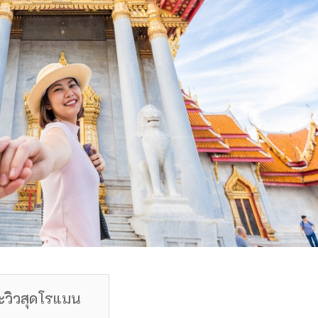
ละวิวสุดโรแมน