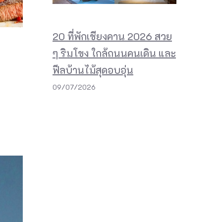
20 ที่พักเชียงคาน 2026 สวย
พ
ๆ ริมโขง ใกล้ถนนคนเดิน และ
ฟีลบ้านไม้สุดอบอุ่น
09/07/2026