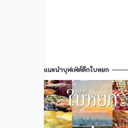
แนะนำบุฟเฟ่ต์ตึกใบหยก