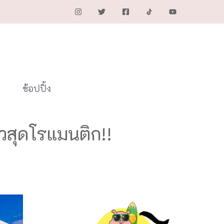
ช้อปปิ้ง
วสุดโรแมนติก!!