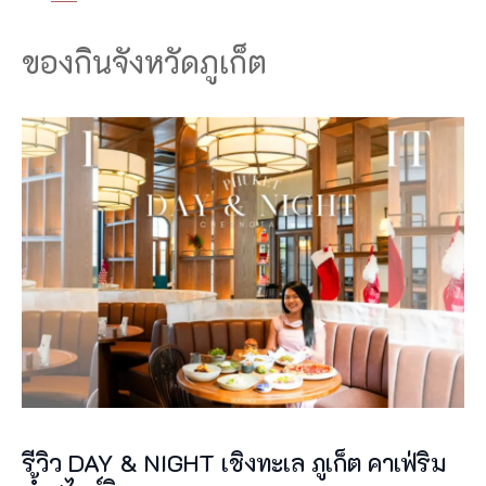
รีวิว DAY & NIGHT เชิงทะเล ภูเก็ต คาเฟ่ริม
น้ำสไตล์วินเทจ