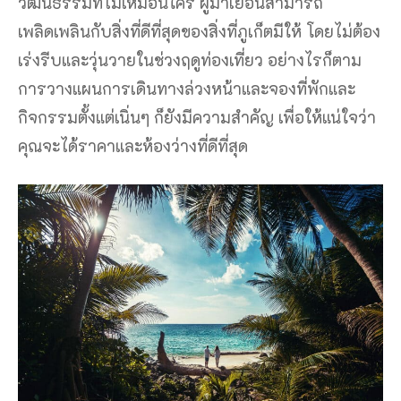
บรรยากาศชายทะเลภูเก็ต ในฤดูแล้ง
วางแผนการเดินทางไปภูเก็ต
โดยรวมแล้ว ฤดูแล้ง หรือฤดูกาลท่องเที่ยวเป็นช่วง
เวลาที่ดีในการเที่ยวชมภูเก็ต
โดยเฉพาะอย่างยิ่งหาก
คุณกำลังมองหาความสมดุลระหว่างสภาพอากาศที่ดี