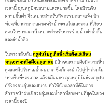
เพลิดเพลินกับวันที่มีแดดและท้องฟ้าสีคราม ในช่วง
เวลานี้ อุณหภูมิจะสบายและสบายขึ้น โดยมีระดับ
ความชื้นต่ำ จึงเหมาะสำหรับกิจกรรมกลางแจ้ง นัก
ท่องเที่ยวสามารถคาดหวังน้ำทะเลใสและทะเลที่เงียบ
สงบในช่วงเวลานี้ เหมาะสำหรับการว่ายน้ำ ดำน้ำตื้น
และดำน้ำลึก
ในทางกลับกัน
ฤดูฝนในภูเก็ตซึ่งเริ่มตั้งแต่เดือน
พฤษภาคมถึงเดือนตุลาคม
มีลักษณะเด่นคือมีความชื้น
สูงและมีปริมาณน้ำฝนมาก ซึ่งมักจะนำไปสู่น้ำท่วมใน
บางพื้นที่ของเกาะ แม้จะมีฝนตก อุณหภูมิในช่วงฤดูฝน
ก็ยังคงอบอุ่นและสบาย ทำให้เป็นเวลาที่ดีในการ
สำรวจป่าฝนเขียวชอุ่มและน้ำตกที่สวยงามที่สุดในช่วง
เวลานี้ของปี