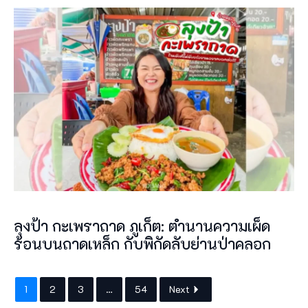
ลุงป้า กะเพราถาด ภูเก็ต: ตำนานความเผ็ด
ร้อนบนถาดเหล็ก กับพิกัดลับย่านป่าคลอก
1
2
3
…
54
Next
Categories
ผจญภัยไปกับแนน
Tags
คำถาม
,
ภูเก็ต
ไปพังงาลงเครื่องที่ไหน 2026 หรอยจัง พังงา เที่ยวให้ครบที่พังงา
เที่ยวกระบี่เดือนไหนดี 2026 หรอยจัง กระบี่ ครบเครื่องเรื่อง
กระบี่