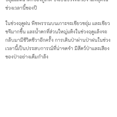
ช่วงเวลานี้ของปี
ในช่วงฤดูฝน พืชพรรณบนเกาะจะเขียวชอุ่ม และเขียว
ขจีมากขึ้น และน้ำตกที่ส่วนใหญ่แห้งในช่วงฤดูแล้งจะ
กลับมามีชีวิตชีวาอีกครั้ง การเดินป่าผ่านป่าฝนในช่วง
เวลานี้เป็นประสบการณ์ที่น่าจดจำ มีสัตว์ป่าและเสียง
ของป่าอย่างเต็มกำลัง
แลนด์มาร์คหอนาฬิกา เมืองเก่า
ภูเก็ต
แม้ว่าฝนในฤดูฝนนี้จะตกหนัก แต่โดยทั่วไปแล้วฝนจะ
ตกเป็นช่วงสั้นๆ และไม่คงอยู่ตลอดวัน อันที่จริง ฝนมัก
จะช่วยบรรเทาความร้อนและความชื้นได้ดี และ