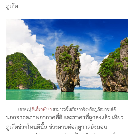
เขาตะปู
ที่เที่ยวพังงา
สามารถขึ้นเรือจากจังหวัดภูเก็ตมาชมได้
นอกจากสภาพอากาศที่ดี และราคาที่ถูกลงแล้ว เที่ยว
ภูเก็ตช่วงไหนดีนั้น ช่วงคาบต่อฤดูกาลยังมอบ
ประสบการณ์พิเศษบางอย่างที่ไม่มีในช่วงเวลาอื่นของ
ปีอีกด้วย ตัวอย่างเช่น ในช่วงเดือนพฤศจิกายนและ
ธันวาคม จะมีเทศกาลลอยกระทงมีการเฉลิมฉลองทั่ว
จังหวัดภูเก็ต โดยชาวบ้านจะปล่อยกระทงเล็กๆ ที่ทำ
จากใบตองและดอกไม้ลงบนน้ำเพื่อเฉลิมฉลองการสิ้น
สุดฤดูฝน ในขณะเดียวกันในเดือนกุมภาพันธ์ ภูเก็ตจะ
จัดงานเทศกาลตรุษจีน ซึ่งมีขบวนแห่หลากสีสัน การ