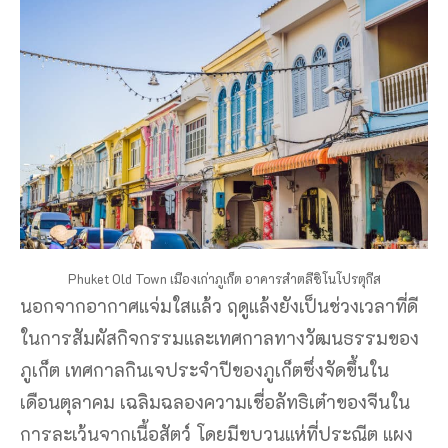
Phuket Old Town เมืองเก่าภูเก็ต อาคารสำตลืชิโนโปรตุกีส
นอกจากอากาศแจ่มใสแล้ว ฤดูแล้งยังเป็นช่วงเวลาที่ดี
ในการสัมผัสกิจกรรมและเทศกาลทางวัฒนธรรมของ
ภูเก็ต เทศกาลกินเจประจำปีของภูเก็ตซึ่งจัดขึ้นใน
เดือนตุลาคม เฉลิมฉลองความเชื่อลัทธิเต๋าของจีนใน
การละเว้นจากเนื้อสัตว์ โดยมีขบวนแห่ที่ประณีต แผง