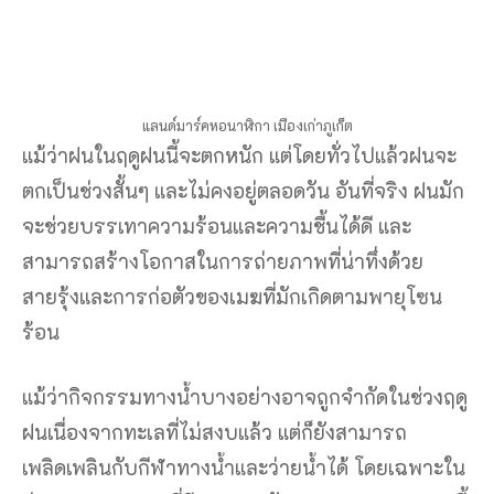
สามารถสร้างโอกาสในการถ่ายภาพที่น่าทึ่งด้วย
สายรุ้งและการก่อตัวของเมฆที่มักเกิดตามพายุโซน
ร้อน
แม้ว่ากิจกรรมทางน้ำบางอย่างอาจถูกจำกัดในช่วงฤดู
ฝนเนื่องจากทะเลที่ไม่สงบแล้ว แต่ก็ยังสามารถ
เพลิดเพลินกับกีฬาทางน้ำและว่ายน้ำได้ โดยเฉพาะใน
อ่าวและทะเลสาบที่มีอาคารหลังคาปกคลุม นอกจากนี้
ฤดูฝนยังเป็นช่วงเวลาที่ดีในการสัมผัสกิจกรรมในร่ม
ของเกาะ เช่น การเยี่ยมชมพิพิธภัณฑ์สัตว์น้ำภูเก็ตหรือ
พิพิธภัณฑ์ภูเก็ตทริคอาย
โดยรวมแล้ว เที่ยวภูเก็ตเดือนไหนดี
ฤดูฝนเป็นช่วง
เวลาที่ดีในการเยี่ยมชมภูเก็ต หากคุณกำลังมองหา