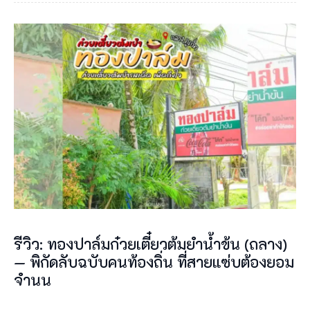
รีวิว: ทองปาล์มก๋วยเตี๋ยวต้มยำน้ำข้น (ถลาง)
— พิกัดลับฉบับคนท้องถิ่น ที่สายแซ่บต้องยอม
จำนน