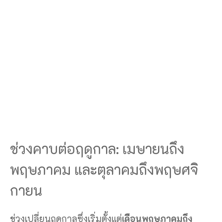
ช่วงคาบต่อฤดูกาล: เมษายนถึง
พฤษภาคม และตุลาคมถึงพฤษศจิ
กายน
ช่วงเปลี่ยนฤดูกาลซึ่งเริ่มตั้งแต่
เดือนพฤษภาคมถึง
ตุลาคมและพฤศจิกายนถึงกุมภาพันธ์
มีความสมดุล
ระหว่างสภาพอากาศที่ดีและผู้คนที่น้อยลง ทำให้เป็น
ช่วงเวลาที่ดีในการเที่ยวภูเก็ต ในช่วงเวลาดังกล่าว
อากาศโดยทั่วไปดี มีฝนตกน้อยและอุณหภูมิกำลัง
สบาย ทำให้เป็นเวลาที่ดีในการเที่ยวชายหาดของเกาะ
ภูเก็ตและกิจกรรมกลางแจ้งอื่นๆ