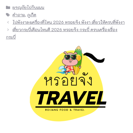
----
WE ARE HERE ----