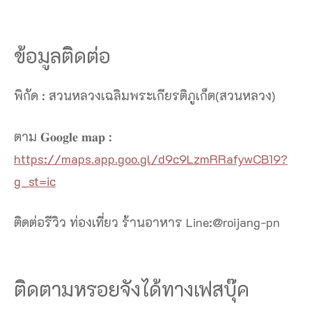
ข้อมูลติดต่อ
พิกัด : สวนหลวงเฉลิมพระเกียรติภูเก็ต(สวนหลวง)
ตาม 𝐆𝐨𝐨𝐠𝐥𝐞 𝐦𝐚𝐩 :
https://maps.app.goo.gl/d9c9LzmRRafywCB19?
g_st=ic
ติดต่อรีวิว ท่องเที่ยว ร้านอาหาร Line:@roijang-pn
ติดตามหรอยจังได้ทางเฟสบุ๊ค