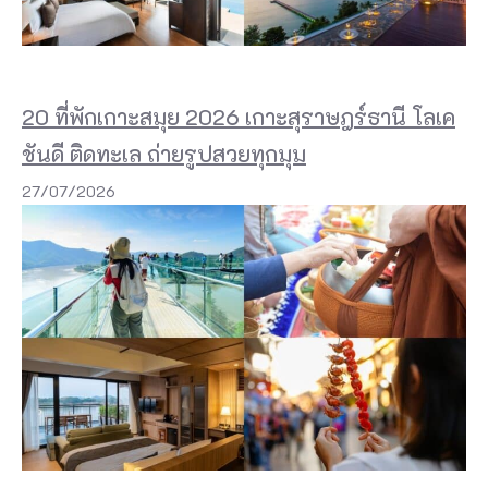
ส
ร
ะ
20 ที่พักเกาะสมุย 2026 เกาะสุราษฎร์ธานี โลเค
ไ
ชันดี ติดทะเล ถ่ายรูปสวยทุกมุม
ป
27/07/2026
จ
น
ถึ
ง
บ
า
ร์
ก
า