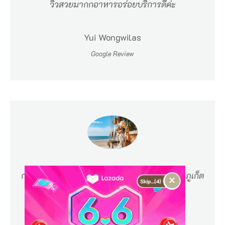
วิวสวยมากกอาหารอร่อยบริการดีค่ะ
ร
ร
Yui Wongwilas
ค์
Google Review
ข
อ
ง
ค
น
รั
ก
ก
กาแฟอร่อย บรรยากาศดี พนักงานน่ารัก
มาภูเก็ต
×
า
อย่าลืมแวะมานะค่ะ
แ
ฟ