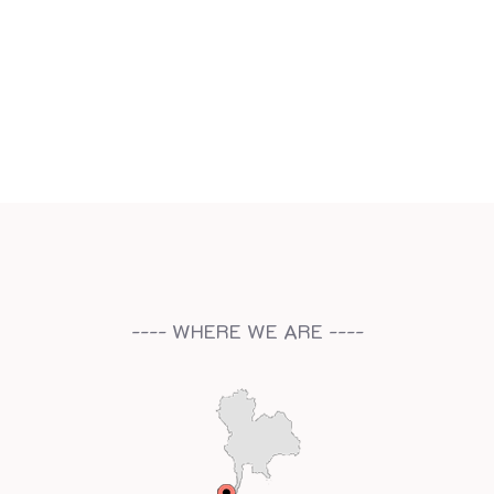
ง
เ
พื่
อ
ใ
ห้
มั่
น
ใ
---- WHERE WE ARE ----
จ
ว่
า
ลู
ก