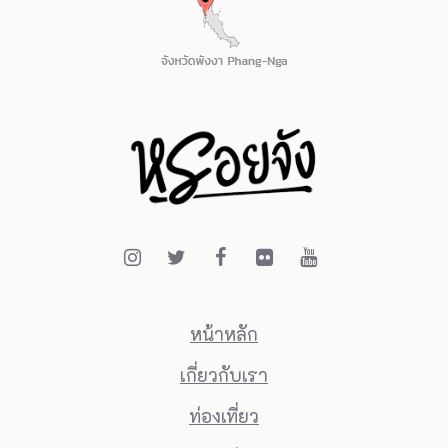
ค้
า
จ
ะ
ไ
ด้
รั
บ
โ
จ
หน้าหลัก
ที่
เกี่ยวกับเรา
C
o
ท่องเที่ยว
f