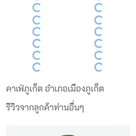
คาเฟ่ภูเก็ต อำเภอเมืองภูเก็ต
รีวิวจากลูกค้าท่านอื่นๆ
ภู
เ
ก็
ต