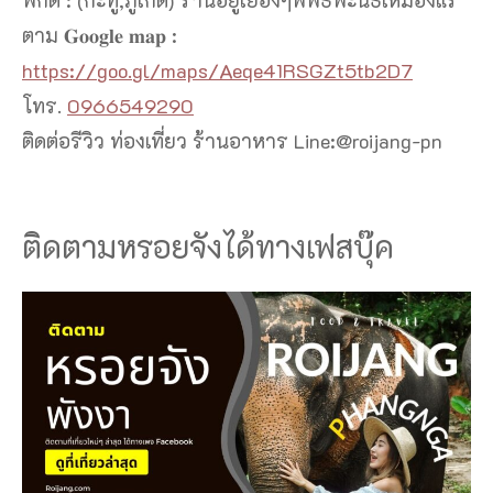
พิกัด : (กะทู้,ภูเก็ต) ร้านอยู่เยื้องๆพิพิธพะนธ์เหมืองแร่
ตาม 𝐆𝐨𝐨𝐠𝐥𝐞 𝐦𝐚𝐩 :
https://goo.gl/maps/Aeqe41RSGZt5tb2D7
โทร.
0966549290
ติดต่อรีวิว ท่องเที่ยว ร้านอาหาร Line:@roijang-pn
ติดตามหรอยจังได้ทางเฟสบุ๊ค