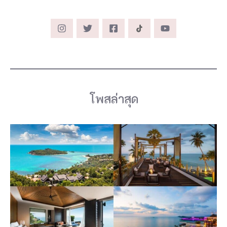
เ
ก
า
ะ
ตั้
ง
โพสล่าสุด
แ
ต่
โ
ร
ง
คั่
ว
อิ