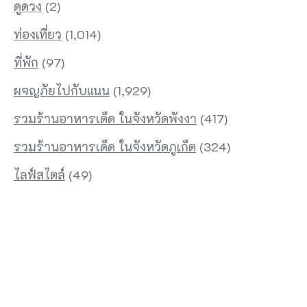
ดูดวง
(2)
แ
ท่องเที่ยว
(1,014)
ฟ
ที่พัก
(97)
แ
ล
ผจญภัยไปกับแนน
(1,929)
ะ
รวมร้านอาหารเด็ด ในจังหวัดพังงา
(417)
ร้
รวมร้านอาหารเด็ด ในจังหวัดภูเก็ต
(324)
า
น
ไลฟ์สไตล์
(49)
ค้
า
ทุ
ก
แ
ห่