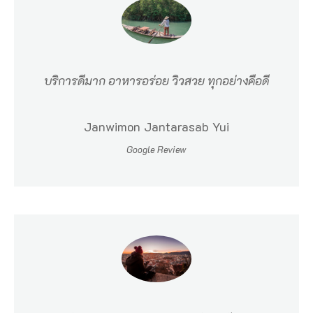
ป
ร
ะ
บริการดีมาก อาหารอร่อย วิวสวย ทุกอย่างคือดี
เ
ท
Janwimon Jantarasab Yui
ศ
Google Review
ไ
ท
ย
เ
ป็
น
ส
ว