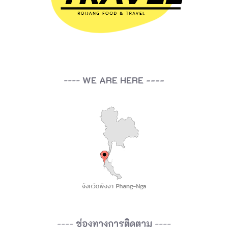
ก
ม
า
ย
ก
----
WE ARE HERE ----
ร
ะ
จ
า
ย
อ
ยู่
ทั่
----
ช่องทางการติดตาม
----
ว