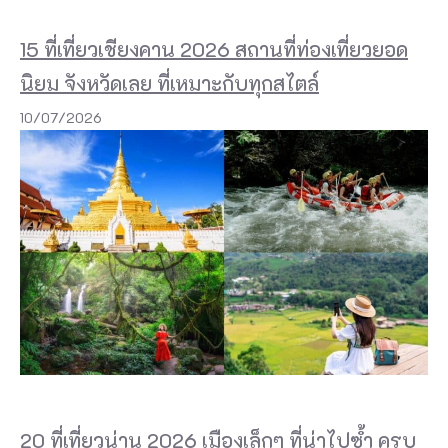
แ
15 ที่เที่ยวเชียงคาน 2026 สถานที่ท่องเที่ยวยอด
ฟ
นิยม จังหวัดเลย ที่เหมาะกับทุกสไตล์
ฝี
10/07/2026
มื
อ
ภู
เ
ก็
ต
มี
บ
า
ง
20 ที่เที่ยวน่าน 2026 เมืองเล็กๆ ที่น่าไปซ้ำ ครบ
สิ่