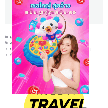
Pensiri Suk
มี
Google Review
ร้
า
น
Categories
ผจญภัยไปกับแนน
,
คาเฟ่
ค้
Tags
คาเฟ่ภูเก็ต
,
ภูเก็ต
า
30 ชุดบอดี้สูท 2026 งานนี้ต้องแซ่บสุด [สิงหาคม 2026]
แ
บ้านชมพูวิว ร้านอาหารซีฟู๊ด พังงา
ป
ล
ก
ต
า
ม
า