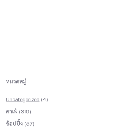
ถู
ก
นำ
ม
า
ใ
ช้
ใ
หมวดหมู่
น
ร้
Uncategorized
(4)
า
คาเฟ่
(310)
น
ก
ช้อปปิ้ง
(57)
า