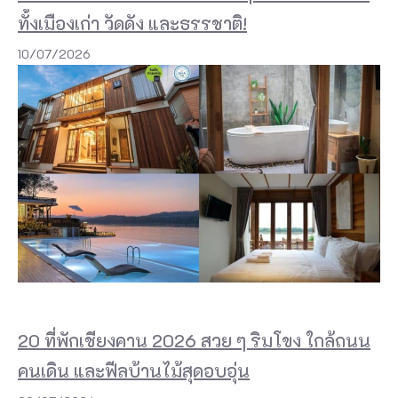
ทั้งเมืองเก่า วัดดัง และธรรชาติ!
ง
ที่
10/07/2026
C
o
f
f
e
e
i
n
f
a
20 ที่พักเชียงคาน 2026 สวย ๆ ริมโขง ใกล้ถนน
r
คนเดิน และฟีลบ้านไม้สุดอบอุ่น
m