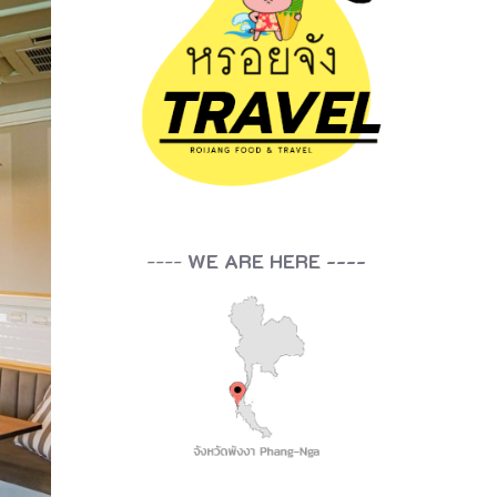
----
WE ARE HERE ----