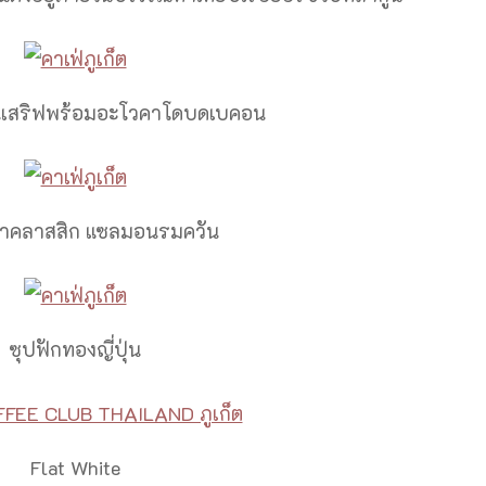
นเสริฟพร้อมอะโวคาโดบดเบคอน
น้ำคลาสสิก แซลมอนรมควัน
ซุปฟักทองญี่ปุ่น
Flat White