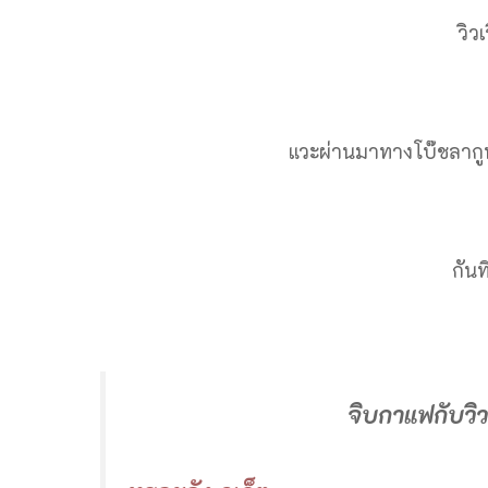
วิว
แวะผ่านมาทางโบ๊ชลาก
กันท
จิบกาแฟกับวิว