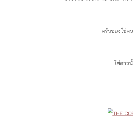
ครัวซองไข่ค
ไข่ดาว