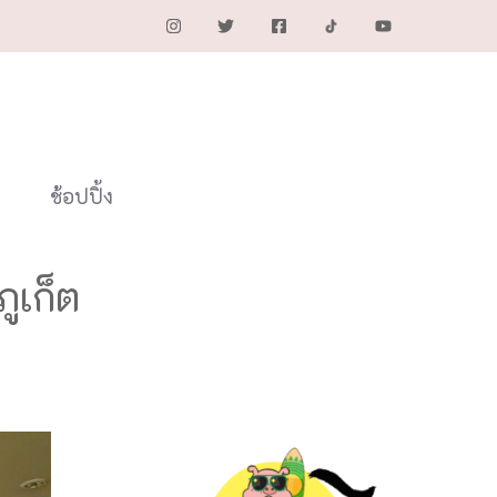
ช้อปปิ้ง
เก็ต