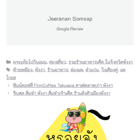
Jeeranan Somsap
Google Review
Categories
ผจญภัยไปกับแนน
,
ท่องเที่ยว
,
รวมร้านอาหารเด็ด ในจังหวัดพังงา
Tags
ท้ายเหมือง
,
พังงา
,
ร้านอาหาร
,
ล่องแพ
,
ลำแก่น
,
วังเคียงคู่
,
แพ
โกมล
ฟินน์คอฟฟี่ FinnCoffee Takuapa คาเฟ่ตลาดเก่า พังงา
จีบสด ติ่มซำ พังงา ติ่มซำเจ้าเด็ด ร้านดังตัวเมืองพังงา