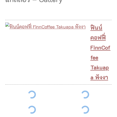
ฟินน์
คอฟฟี่
FinnCof
fee
Takuap
a พังงา