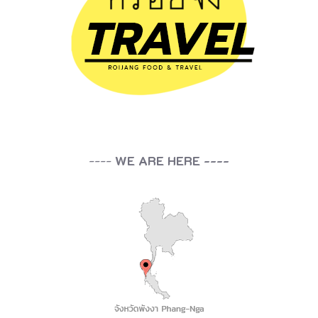
----
WE ARE HERE ----