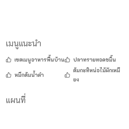
เมนูแนะนำ
เซตเมนูอาหารพื้นบ้าน
ปลาทรายทอดขมิ้น
ต้มกะทิหน่อไม้ผักเหมี
หมึกต้มน้ำดำ
ยง
แผนที่