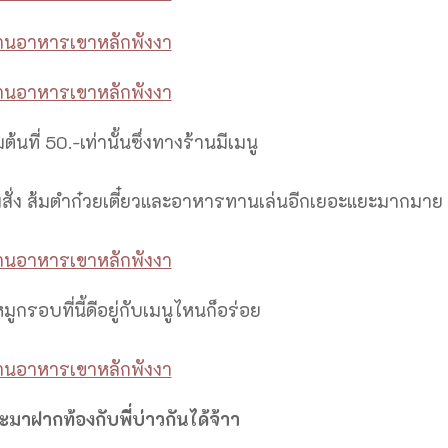
้นที่ 50.-เท่านั้นซึ่งทางร้านมีเมนู
สั่ง ส้มตำก๋วยเตี๋ยวและอาหารทานเล่นอีกเยอะแยะมากมาย
กรอบที่นี้ดีอยู่กับเมนูไหนก็อร่อย
วะมาฝากท้องกับพี่บ่าวกันได้จ้าา