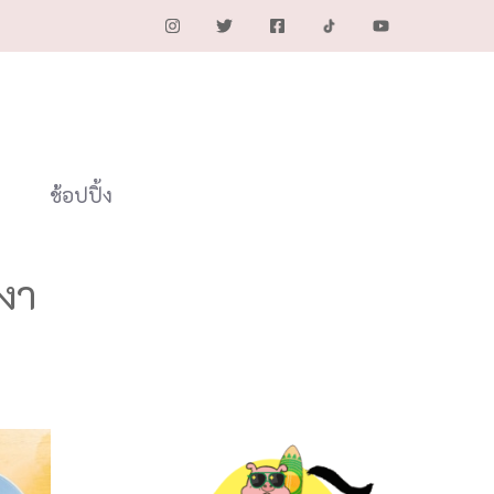
ช้อปปิ้ง
งงา