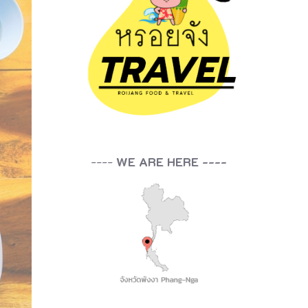
----
WE ARE HERE ----