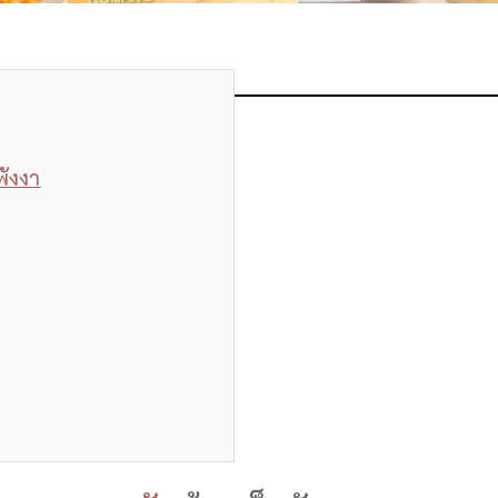
พังงา