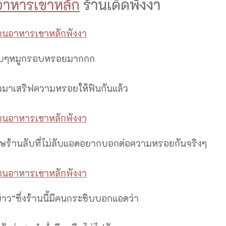
อาหารเขาหลัก
ร้านเด็ดพังงา
ับๆหมูกรอบหรอยมากกก
่าวมาเสริฟความหรอยให้ฟินกันแล้ว
ศษร้านลับที่ไม่ลับแอดอยากบอกต่อความหรอยกันจริงๆ
ี่บ่าว”ซึ่งร้านนี้มีคนกระซิบบอกแอดว่า