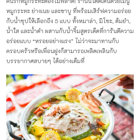
คนรักหมูกระทะต้องไม่พลาด! ร้านนี้โดดเด่นด้วยเมนู
หมูกระทะ ย่างเนย และชาบู ที่พร้อมเสิร์ฟความอร่อย
กับน้ำซุปให้เลือกถึง 5 แบบ ทั้งหมาล่า, มิโซะ, ต้มยำ,
น้ำใส และน้ำดำ ผสานกับน้ำจิ้มสูตรเด็ดที่การันตีความ
อร่อยแบบ “หรอยอย่างแรง” ไม่ว่าจะมาทานกับ
ครอบครัวหรือเพื่อนฝูงก็สามารถเพลิดเพลินกับ
บรรยากาศสบายๆ ได้อย่างเต็มที่