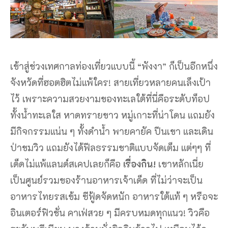
เข้าสู่ช่วงเทศกาลท่องเที่ยวแบบนี้ “พังงา” ก็เป็นอีกหนึ่ง
จังหวัดที่ฮอตฮิตไม่แพ้ใคร! สายเที่ยวหลายคนเล็งเป้า
ไว้ เพราะความสวยงามของทะเลใต้ที่นี่คือระดับท็อป
ทั้งน้ำทะเลใส หาดทรายขาว หมู่เกาะที่น่าโดน แถมยัง
มีกิจกรรมแน่น ๆ ทั้งดำน้ำ พายคายัค ปีนเขา และเดิน
ป่าชมวิว แถมยังได้ฟีลธรรมชาติแบบจัดเต็ม แต่ๆๆ ที่
เด็ดไม่แพ้แลนด์สเคปเลยก็คือ
เรื่องกิน!
เขาหลักเนี่ย
เป็นศูนย์รวมของร้านอาหารเจ้าเด็ด ที่ไม่ว่าจะเป็น
อาหารไทยรสเข้ม ซีฟู้ดจัดหนัก อาหารใต้แท้ ๆ หรือจะ
อินเตอร์ฟิวชั่น คาเฟ่สวย ๆ มีครบหมดทุกแนว! วิวคือ