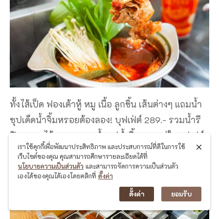
ทั้งไส้เป็ด ฟองเต้าหู้ หมู เนื้อ ลูกชิ้น เส้นต่างๆ แถมน้ำ
ซุปเด็ดน้ำจิ้มหรอยต้องลอง! บุฟเฟ่ต์ 289.- รวมน้ำรี
ฟิล & ผลไม้,ของหวาน น้ำซุปน้ำจิ้มรวมอยู่ในบุฟเฟต์
เราใช้คุกกี้เพื่อพัฒนาประสิทธิภาพ และประสบการณ์ที่ดีในการใช้
น้ำซุปหลายรสชาติ หมาล่าต้นตำรับจีน
เว็บไซต์ของคุณ คุณสามารถศึกษารายละเอียดได้ที่
นโยบายความเป็นส่วนตัว
และสามารถจัดการความเป็นส่วนตัว
เองได้ของคุณได้เองโดยคลิกที่
ตั้งค่า
ตั้งค่า
ยอมรับ