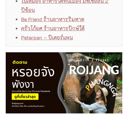
ในเหมือง อาหารใต้พื้นเมือง มิชเชอลิน 2
ปีซ้อน
Be Friend ร้านอาหารริมหาด
ครัวโก้ยศ ร้านอาหารปักษ์ใต้
Peterpan – ปีเตอร์แพน