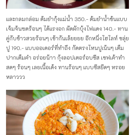
และกลมกล่อม ต้มยำกุ้งแม่น้ำ 350.- ต้มยำน้ำข้นแบบ
เจ้มจ้นซดร้อนๆ ได้แรงอก ผัดผักบุ้งไฟแดง 140.- ทาน
คู่กับข้าวสวยร้อนๆ เข้ากันเล้ยยยย อีกหนึ่งไฮไลท์ ขลุ่ย
ปู 190.- แบบออเดอร์ที่ทำถึง กัดตรงไหนปูเน้นๆ เต็ม
ปากเต็มคำ อร่อยน้าา กุ้งลอปเตอร์อบชีส เชฟเค้าทำ
สดๆ ร้อนๆ เลยเนื้อเด้ง ทานร้อนๆ แบบชีสยืดๆ หรอย
หลาววว