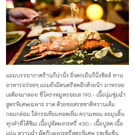
แถมบรรยากาศร้านก็น่านั่ง ยิ่งตกเย็นก็นั่งชิลล์ ทาน
อาหารอร่อยๆ แถมยังมีดนตรีสดอีกด้วยน้า มาหรอย
เลต้องมาลอง! ซี่โครงหมูหรอยเล 190.- เนื้อนุ่มชุ่มฉ่ำ
สูตรพิเศษเฉพาะ ราด ด้วยซอสรสชาติหวานเค็ม
กลมกล่อม ใส่กระเทียมทอดเพิ่ม ความหอม ละมุนลิ้น
ทุกคำที่ได้ชิม! เนื้อปูผัดผงกะหรี่ 450.- เนื้อปูสด เนื้อ
แน่น หวานฉ่ำ ผัดกับผงกะหรี่สูตรพิเศษ รสเข้มข้น