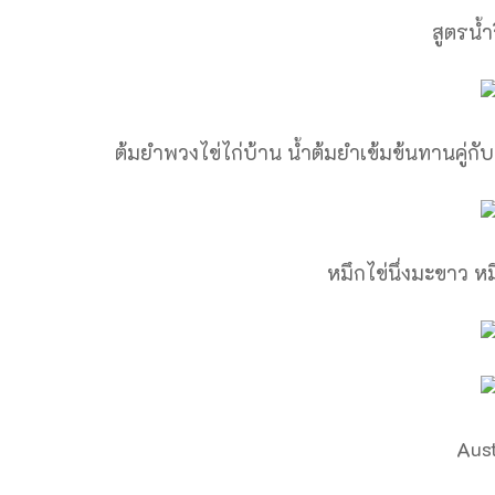
สูตรน้ำ
ต้มยำพวงไข่ไก่บ้าน น้ำต้มยำเข้มข้นทานคู่
หมึกไข่นึ่งมะขาว 
Aust