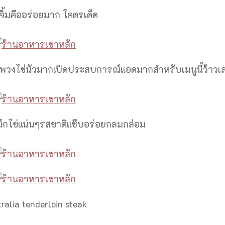
จิ้มคืออร่อยมาก โคตรเด็ด
กับพวงไข่นัวมากเปิดประสบการณ์แอดมากสำหรับเมนูนี้ว้าวเ
หมึกไข่แน่นๆรสชาติแซ๊บอร่อยกลมกล่อม
ralia tenderloin steak