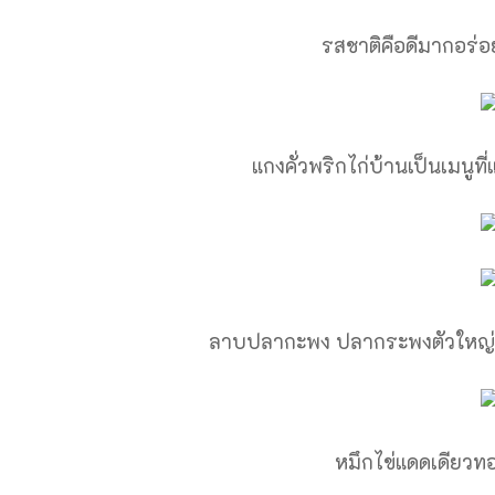
รสชาติคือดีมากอร่อย
แกงคั่วพริกไก่บ้านเป็นเมนูที่
ลาบปลากะพง ปลากระพงตัวใหญ่ทอ
หมึกไข่แดดเดียวทอด 