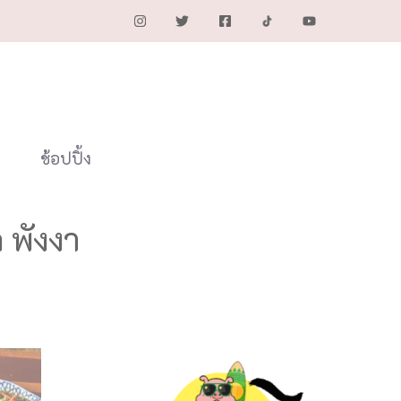
ช้อปปิ้ง
 พังงา