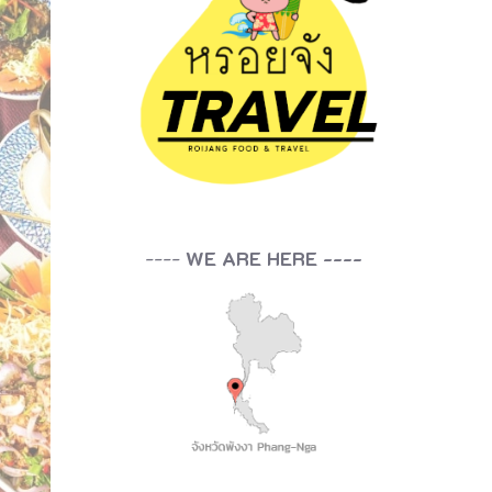
----
WE ARE HERE ----