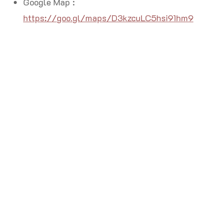
Google Map :
https://goo.gl/maps/D3kzcuLC5hsi91hm9