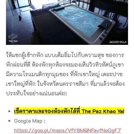
ให้แขกผู้เข้ากพัก แบบเต็มอิ่มไปกับความสุข ของการ
พักผ่อนที่ดี ห้องพักทุกห้องจะมองเห็นวิวทิวทัศน์ภูเขา
มีความโรแมนติกทุกมุมของ ที่พักเขาใหญ่ เดอะปาซ
เขาใหญ่ที่พัก ในจังหวัดนครราชสีมา ที่มาแล้วจะต้อง
ประทับใจอย่างแน่นอนค่ะ!!
เช็คราคาและจองห้องพักได้ที่ The Paz Khao Yai
Google Map :
https://goo.gl/maps/VfY8MQNFavfNoGgF7