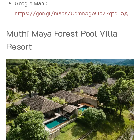
Google Map :
https://goo.gl/maps/Cqmh5gWTc77qtdL5A
Muthi Maya Forest Pool Villa
Resort