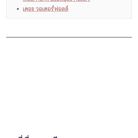
เดอะ วอเตอร์ฟอลล์