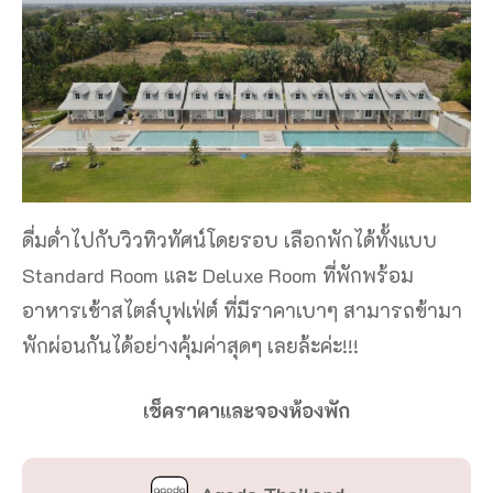
ดื่มด่ำไปกับวิวทิวทัศน์โดยรอบ เลือกพักได้ทั้งแบบ
Standard Room และ Deluxe Room ที่พักพร้อม
อาหารเช้าสไตล์บุฟเฟ่ต์ ที่มีราคาเบาๆ สามารถข้ามา
พักผ่อนกันได้อย่างคุ้มค่าสุดๆ เลยล้ะค่ะ!!!
เช็คราคาและจองห้องพัก