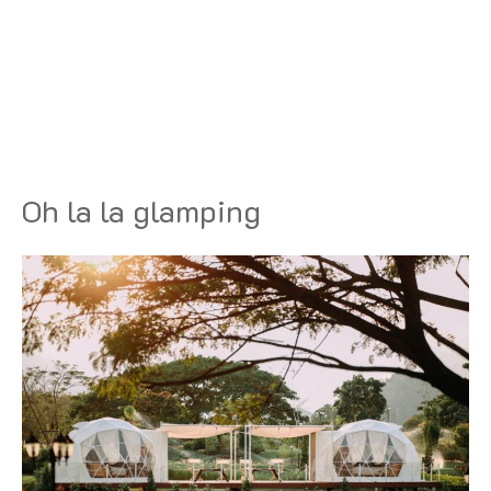
Oh la la glamping