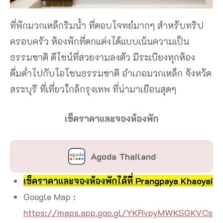
ที่พักมวกเหล็กริมน้ำ ที่ตอบโจทย์มากๆ สำหรับทริป
ครอบครัว ห้องพักที่ตกแต่งได้แบบเน้นความเป็น
ธรรมชาติ ดีไซน์ที่สวยงามลงตัว มีระเบียงทุกห้อง
ดื่มด่ำไปกับโอโซนธรรมชาติ อำเภอมวกเหล็ก จังหวัด
สระบุรี ที่เที่ยวใกล้กรุงเทพ ที่น่ามาเยือนสุดๆ
เช็คราคาและจองห้องพัก
Agoda Thailand
เช็คราคาและจองห้องพักได้ที่ Prangpaya Khaoyai
Google Map :
https://maps.app.goo.gl/YKRvpyMWKSGKVCs