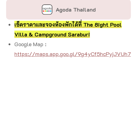
Agoda Thailand
เช็คราคาและจองห้องพักได้ที่ The 8ight Pool
Villa & Campground Saraburi
Google Map :
https://maps.app.goo.gl/9g4yCf5hcPyjJVUh7