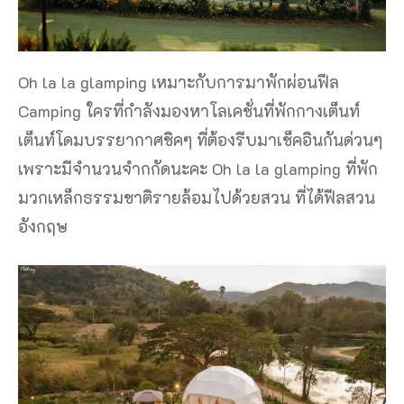
Oh la la glamping เหมาะกับการมาพักผ่อนฟีล
Camping ใครที่กำลังมองหาโลเคชั่นที่พักกางเต็นท์
เต็นท์โดมบรรยากาศชิคๆ ที่ต้องรีบมาเช็คอินกันด่วนๆ
เพราะมีจำนวนจำกกัดนะคะ Oh la la glamping ที่พัก
มวกเหล็กธรรมชาติรายล้อมไปด้วยสวน ที่ได้ฟีลสวน
อังกฤษ