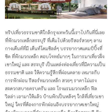
ทริปเที่ยวธรรมชาติใกล้กรุงเทพวันนี้เราไปกันที่นี่เลย
ที่พักมวกเหล็กสระบุรี ที่เต็มไปด้วยรีสอร์สวยๆ ลาน
กางเต็นท์ที่มี เต็นท์โดมชิลล์ๆ บรรยากาศแคมป์ปิ้งที่
ชิค ที่พักมวกเหล็ก ตอบโจทย์มากๆ ในการมาเที่ยวฝั่ง
เขาใหญ่ และ สระบุรี เป็นแหล่งท่องเที่ยวที่มีความเป็น
ธรรมชาติ และ ให้ความรู้สึกที่ผ่อนคลาย เหมาะกับ
การพักผ่อน รีสอร์ทมวกเหล็ก สวยๆ ราคาไม่แรง
สะดวกสบายครบครัน และ โรงแรมมวกเหล็ก ฟีล
วิลล่า เอามาให้แล้ว บ้านพักเป็นหลังๆ ใกล้ที่เที่ยวเขา
ใหญ่ ใครที่ต้องการพักผ่อนอิงบรรยากาศเขาใหญ่