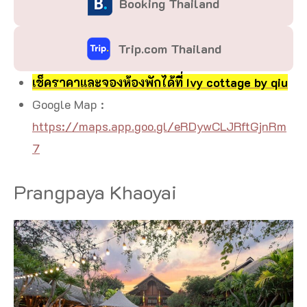
Booking Thailand
Trip.com Thailand
เช็คราคาและจองห้องพักได้ที่ Ivy cottage by qiu
Google Map :
https://maps.app.goo.gl/eRDywCLJRftGjnRm
7
Prangpaya Khaoyai