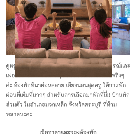
ดูหรูหราและลงตัวมากๆ ครบวงจรไปด้วยอุปกรณ์และ
เฟอร์นิเจอร์ที่ครบมากๆ แบบที่ไปกันแต่ตัวเลยจริงๆ
ค่ะ ห้องพักที่น่าผ่อนคลาย เตียงนอนสุดหรู ให้การพัก
ผ่อนที่เต็มที่มากๆ สำหรับการเลือกมาพักที่นี่!! บ้านพัก
ส่วนตัว ในอำเภอมวกเหล็ก จังหวัดสระบุรี ที่ห้าม
พลาดนะคะ
เช็คราคาและจองห้องพัก