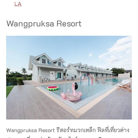
LA
Wangpruksa Resort
Wangpruksa Resort รีสอร์ทมวกเหล็ก ฟีลที่เที่ยวต่าง