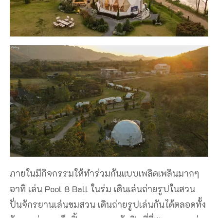
ภายในมีกิจกรรมให้ทำร่วมกันแบบเพลิดเพลินมากๆ
อาทิ เล่น Pool 8 Ball ในร่ม เดินเล่นถ่ายรูปในสวน
ปั่นจักรยานเล่นชมสวน เดินถ่ายรูปเล่นกันได้ตลอดทั้ง