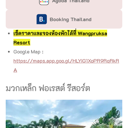
Agoda Thailand
Booking Thailand
เช็คราคาและจองห้องพักได้ที่ Wangpruksa
Resort
Google Map :
https://maps.app.goo.gl/HLYiG1XoPR9RqRkR
A
มวกเหล็ก ฟอเรสต์ รีสอร์ต