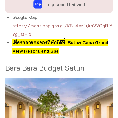
Trip.com Thailand
Google Map:
https://maps.app.goo.gl/KBL4ezjuAbVYGgRj6
?g_st=ic
เช็คราคาและจองที่พักได้ที่ :Bulow Casa Grand
View Resort and Spa
Bara Bara Budget Satun