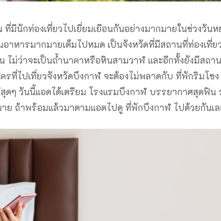
 ที่มีนักท่องเที่ยวไปเยี่ยมเยือนกันอย่างมากมายในช่วงวันหย
ร้านอาหารมากมายเต็มไปหมด เป็นจังหวัดที่มีสถานที่ท่องเที่ยว
น ไม่ว่าจะเป็นถ้ำนาคาหรือหินสามวาฬ และอีกทั้งยังมีสถานท
ใครที่ไปเที่ยวจังหวัดบึงกาฬ จะต้องไม่พลาดกับ ที่พักริมโขง
ศดีสุดๆ วันนี้แอดได้เตรียม โรงแรมบึงกาฬ บรรยากาศสุดฟิน
าย ถ้าพร้อมแล้วมาตามแอดไปดู ที่พักบึงกาฬ ไปด้วยกันเล