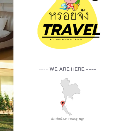
----
WE ARE HERE ----