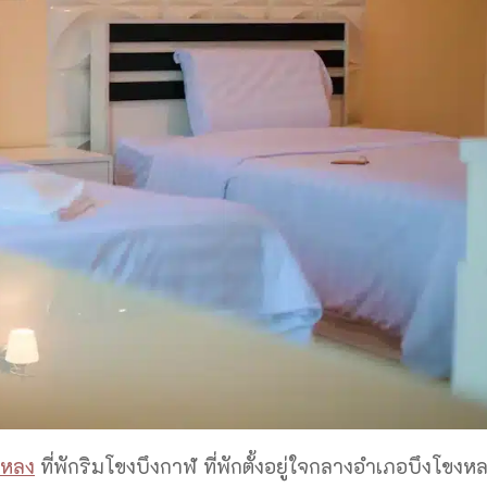
ขงหลง
ที่พักริมโขงบึงกาฬ ที่พักตั้งอยู่ใจกลางอำเภอบึงโขงห