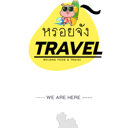
----
WE ARE HERE ----