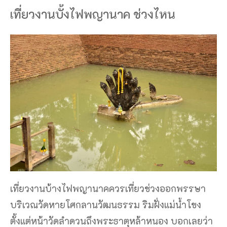
เที่ยวงานบั้งไฟพญานาค ช่วงไหน
เที่ยวงานบ้างไฟพญานาคควรเที่ยวช่วงออกพรรษา
บริเวณวัดหายโศกลานวัฒนธรรม ริมฝั่งแม่น้ำโขง
ตั้งแต่หน้าวัดลำดวนถึงพระธาตุหล้าหนอง บอกเลยว่า