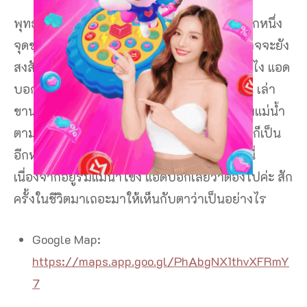
พุทธอุทยานนานาชาติ จังหวัดหนองคาย เป็นอีกหนึ่ง
จุดชมบั้งไฟที่ใกล้ ที่เที่ยวบึงกาฬ หลายๆ คนอาจจะยัง
สงสัยว่า บั้งไฟพญานาคคือ อะไร เกิดขึ้นมายังไง แอด
บอกเลยค่ะว่าเป็นความเชื่อส่วนบุคคลมีตำนาน เล่า
ขานกันมาจากรุ่นสู่รุ่น ลูกไฟที่เกิดอีกฝั่งของริมแม่น้ำ
ตามความเชื่อของคนสมัยก่อน ซึ่งพุทธอุทยาน ก็เป็น
อีกหนึ่งสถานที่ ที่ชาวบ้านนิยมไปดูบั้งไฟกันที่นี่
เนื่องจากอยู่ริมแม่น้ำโขง แอดบอกเลยว่าต้องไปค่ะ สัก
ครั้งในชีวิตมาเถอะมาให้เห็นกับตาว่าเป็นอย่างไร
Google Map:
https://maps.app.goo.gl/PhAbgNX1thvXFRmY
7