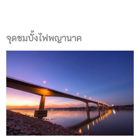
จุดชมบั้งไฟพญานาค