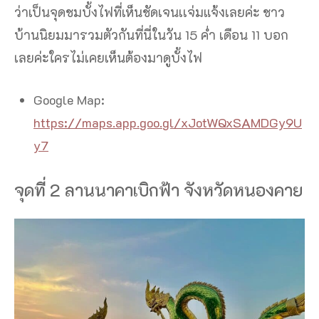
ว่าเป็นจุดชมบั้งไฟที่เห็นชัดเจนเเจ่มแจ้งเลยค่ะ ชาว
บ้านนิยมมารวมตัวกันที่นี่ในวัน 15 ค่ำ เดือน 11 บอก
เลยค่ะใครไม่เคยเห็นต้องมาดูบั้งไฟ
Google Map:
https://maps.app.goo.gl/xJotWQxSAMDGy9U
y7
จุดที่ 2 ลานนาคาเบิกฟ้า จังหวัดหนองคาย