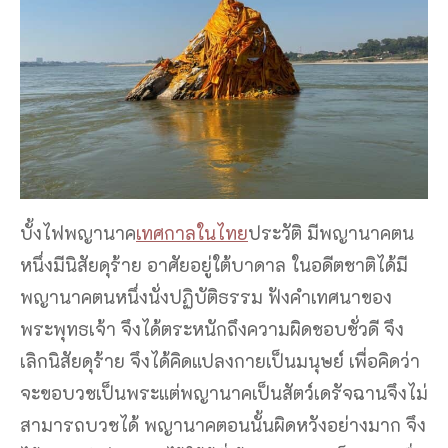
บั้งไฟพญานาค
เทศกาลในไทย
ประวัติ มีพญานาคตน
หนึ่งมีนิสัยดุร้าย อาศัยอยู่ใต้บาดาล ในอดีตชาติได้มี
พญานาคตนหนึ่งนั่งปฏิบัติธรรม ฟังคำเทศนาของ
พระพุทธเจ้า จึงได้ตระหนักถึงความผิดชอบชั่วดี จึง
เลิกนิสัยดุร้าย จึงได้คิดแปลงกายเป็นมนุษย์ เพื่อคิดว่า
จะขอบวชเป็นพระแต่พญานาคเป็นสัตว์เดรัจฉานจึงไม่
สามารถบวชได้ พญานาคตอนนั้นผิดหวังอย่างมาก จึง