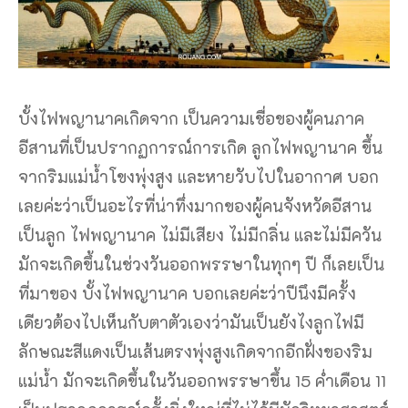
บั้งไฟพญานาคเกิดจาก เป็นความเชื่อของผู้คนภาค
อีสานที่เป็นปรากฏการณ์การเกิด ลูกไฟพญานาค ขึ้น
จากริมแม่น้ำโขงพุ่งสูง และหายวับไปในอากาศ บอก
เลยค่ะว่าเป็นอะไรที่น่าทึ่งมากของผู้คนจังหวัดอีสาน
เป็นลูก ไฟพญานาค ไม่มีเสียง ไม่มีกลิ่น และไม่มีควัน
มักจะเกิดขึ้นในช่วงวันออกพรรษาในทุกๆ ปี ก็เลยเป็น
ที่มาของ บั้งไฟพญานาค บอกเลยค่ะว่าปีนึงมีครั้ง
เดียวต้องไปเห็นกับตาตัวเองว่ามันเป็นยังไงลูกไฟมี
ลักษณะสีแดงเป็นเส้นตรงพุ่งสูงเกิดจากอีกฝั่งของริม
แม่น้ำ มักจะเกิดขึ้นในวันออกพรรษาขึ้น 15 ค่ำเดือน 11