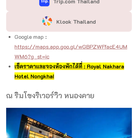
Trip.com Thailand
Klook Thailand
Google map :
https://maps.app.goo.gl/wGBPZWFfacE4UM
WM6?g_st=ic
เช็คราคาและจองห้องพักได้ที่ : Royal Nakhara
Hotel Nongkhai
ณ ริมโขงริเวอร์วิว หนองคาย