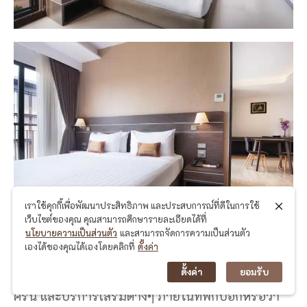
เราใช้คุกกี้เพื่อพัฒนาประสิทธิภาพ และประสบการณ์ที่ดีในการใช้
เว็บไซต์ของคุณ คุณสามารถศึกษารายละเอียดได้ที่
นโยบายความเป็นส่วนตัว
และสามารถจัดการความเป็นส่วนตัว
เองได้ของคุณได้เองโดยคลิกที่
ตั้งค่า
เป็นที่พักที่ออกแบบและตกแต่งได้สวยมาก มองเห็นวิว
เมืองจังหวัดหนองคาย มีสิ่งอำนวยความสะดวกครบ
ตั้งค่า
ยอมรับ
ครัน และบริการเสริมต่างๆ ภายในที่พักบอกหรือว่า