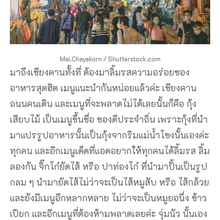
Mai.Chayakorn / Shutterstock.com
มาถึงเชียงคานทั้งที่ ต้องมาลิ้มรสความอร่อยของ
อาหารสุดฮิต เมนูแนะนำกันหน่อยแล้วค่ะ เชียงคาน
ถนนคนเดิน และเมนูที่จะพลาดไม่ได้เลยนั้นก็คือ กุ้ง
เสียบไม้ เป็นเมนูขึ้นชื่อ ของดีประจำถิ่น เพราะกุ้งที่นำ
มาแปรรูปอาหารนั้นเป็นกุ้งจากริมแม่น้ำโขงนั้นเองค่ะ
ทุกคน และอีกเมนูเด็ดที่แอดอยากให้ทุกคนได้ลิ้มรส ลิ้ม
ลองกัน จิ๊กโก๋ยัดไส้ หรือ ปาท่องโก๋ ที่นำมาปั้นเป็นรูป
กลม ๆ นำมายัดไส้ไม่ว่าจะเป็นไส้หมูสับ หรือ ไส้กล้วย
และยังมีเมนูอีกหลากหลาย ไม่ว่าจะเป็นหมูยอนึ่ง ข้าว
เปียก และอีกเมนูที่ต้องห้ามพลาดเลยค่ะ จุ่มนัว นั้นเอง