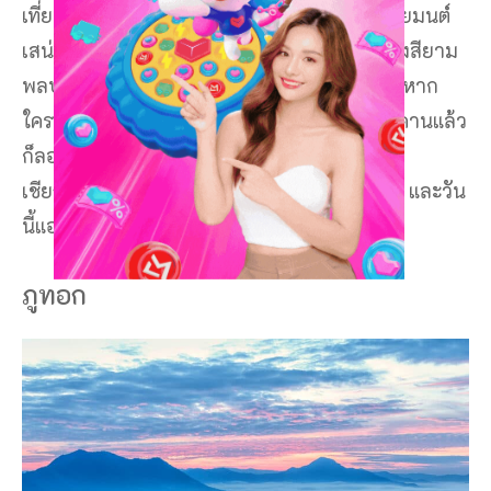
เที่ยวอีกมากมาย บรรยากาศแบบเรียบง่ายด้วยมนต์
เสน่ห์มากมาย ไม่ว่าจะเป็นธรรมชาติ หรือ แสงสียาม
พลบค่ำเป็นแถวเรียงรายผ่านบ้านไม้เก่า หรือ หาก
ใครที่เบื่อ ไม่อยากจะเดินเล่นถนนคนเดินเชียงคานแล้ว
ก็ลองไปเที่ยว ชมวิว ถ่ายรูปชิว ๆ ถนนคนเดิน
เชียงคานรูปภาพ สถานที่ใกล้เคียงกันได้เลยค่ะ และวัน
นี้แอดก็มีสถานที่มาแนะนำด้วยน๊า
ภูทอก