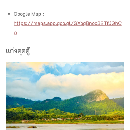
Google Map :
https://maps.app.goo.gl/SXogBnoc32TfJGhC
6
แก่งคุดคู้