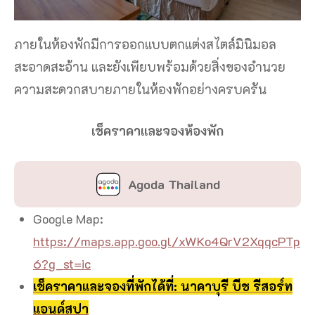
ภายในห้องพักมีการออกแบบตกแต่งสไตล์มินิมอล
สะอาดสะอ้าน และยังเพียบพร้อมด้วยสิ่งของอำนวย
ความสะดวกสบายภายในห้องพักอย่างครบครัน
เช็คราคาและจองห้องพัก
Agoda Thailand
Google Map:
https://maps.app.goo.gl/xWKo4QrV2XqqcPTp
6?g_st=ic
เช็คราคาและจองที่พักได้ที่: นาคาบุรี บีช รีสอร์ท
แอนด์สปา