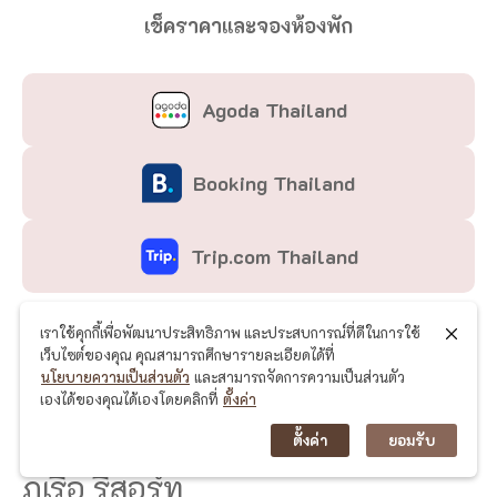
เช็คราคาและจองห้องพัก
Agoda Thailand
Booking Thailand
Trip.com Thailand
Google Map:
เราใช้คุกกี้เพื่อพัฒนาประสิทธิภาพ และประสบการณ์ที่ดีในการใช้
https://maps.app.goo.gl/xdT5Puo4yYmGcc16
เว็บไซต์ของคุณ คุณสามารถศึกษารายละเอียดได้ที่
นโยบายความเป็นส่วนตัว
และสามารถจัดการความเป็นส่วนตัว
9?g_st=ic
เองได้ของคุณได้เองโดยคลิกที่
ตั้งค่า
เช็คราคาและจองที่พักได้ที่: อินดีโก สเปซ
ตั้งค่า
ยอมรับ
ภูเรือ รีสอร์ท