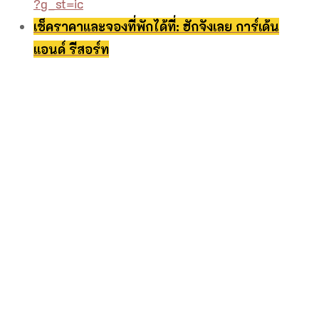
?g_st=ic
เช็คราคาและจองที่พักได้ที่: ฮักจังเลย การ์เด้น
แอนด์ รีสอร์ท