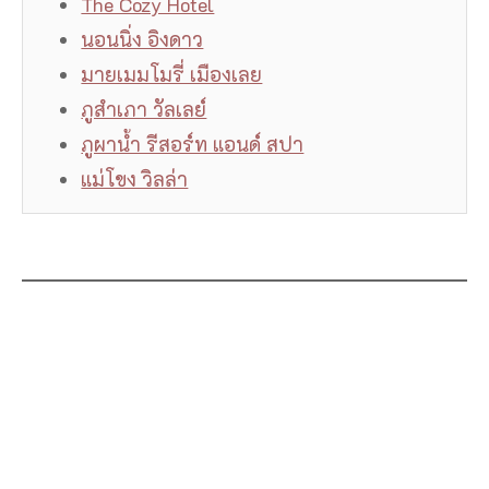
The Cozy Hotel
นอนนิ่ง อิงดาว
มายเมมโมรี่ เมืองเลย
ภูสำเภา วัลเลย์
ภูผาน้ำ รีสอร์ท แอนด์ สปา
แม่โขง วิลล่า