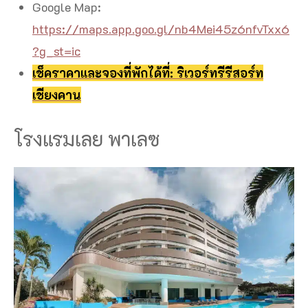
Google Map:
https://maps.app.goo.gl/nb4Mei45z6nfvTxx6
?g_st=ic
เช็คราคาและจองที่พักได้ที่: ริเวอร์ทรีรีสอร์ท
เชียงคาน
โรงแรมเลย พาเลซ