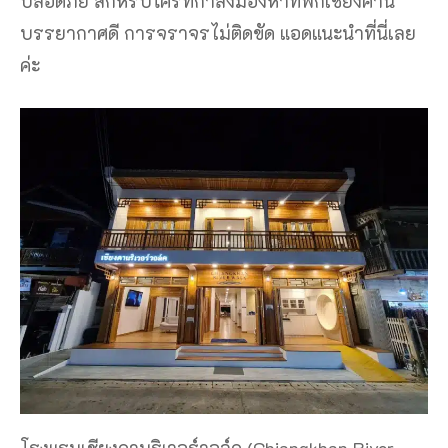
ปลอดภัย สักหรับใครที่กำลังมองหาที่พักเชียงคาน
บรรยากาศดี การจราจรไม่ติดขัด แอดแนะนำที่นี่เลย
ค่ะ
โรงแรมเชียงคานริเวอร์วอล์ค (Chiangkhan River