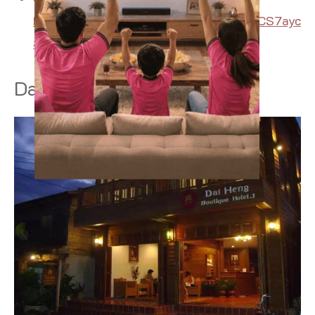
https://maps.app.goo.gl/qWS4y3aNfVCS7ayc
8
Dai Heng Boutique Hotel