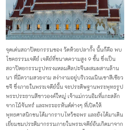
จุดเด่นสถาปัตยกรรมของ วัดห้วยปลากั้ง นั้นก็คือ พบ
โชคธรรมเจดีย์ เจดีย์ที่ขนาดความสูง 9 ชั้น ซึ่งเป็น
สถาปัตยกรรมรูปทรงแหลมศิลปะจีนผสมผสานล้าน
นา ที่มีความสวยงาม สง่างามอยู่บริเวณเนินเขาสีเขียว
ขจี ซึ่งภายในพระเจดีย์นั้น จะประดิษฐานพระพุทธรูป
พระประธานสีขาวองค์ใหญ่ เจ้าแม่กวนอิมที่แกะสลัก
จากไม้จันทร์ และพระอรหันต์ต่างๆ ที่เปิดให้
พุทธศาสนิกชนได้มากราบไหว้ขอพร และยังได้มาเดิน
เยี่ยมชมประติมากรรมภายในพระเจดีย์อันเกิดมาจาก