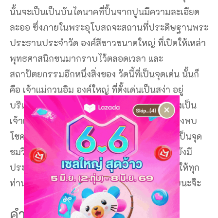
นั้นจะเป็นเป็นบันไดนาคที่ปั้นจากปูนมีความละเอียด
ละออ ซึ่งภายในพระอุโบสถจะสถานที่ประดิษฐานพระ
ประธานประจำวัด องค์สีขาวขนาดใหญ่ ที่เปิดให้เหล่า
พุทธศาสนิกชนมากราบไว้ตลอดเวลา และ
สถาปัตยกรรมอีกหนึ่งสิ่งของ วัดนี้ที่เป็นจุดเด่น นั้นก็
คือ เจ้าแม่กวนอิม องค์ใหญ่ ที่ตั้งเด่นเป็นสง่า อยู่
บริเวณเนินเขา ซึ่งมีขนาดความสูง 79 เมตร ซึ่งเป็น
×
เจ้าแม่กวนอิมองค์ ปางพระโพธิสัตว์กวนอิมปางพบ
โชค ซึ่งภายในด้านในองค์เจ้าแม่กวนอิมนั้นจะเป็นจุด
ชมวิวโดยรอบวัดที่มีความสวยงาม นอกจากนี้ยังมี
ประติมากรรมเจ้าแม่กวนอิมอยู่บริเวณทางขึ้นให้ทุก
ท่านได้ชื่นชมความประณีตของช่างฝีมืออีกด้วยนะจ๊ะ
คำแนะนำ / วิธีการเข้าชม