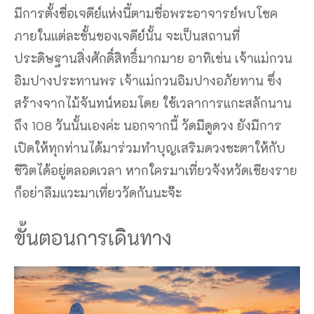
มีการตั้งชื่อเจดีย์แห่งนี้ตามชื่อพระอาจารย์พบโชค
ภายในแต่ละชั้นของเจดีย์นั้น จะเป็นสถานที่
ประดิษฐานสิ่งศักดิ์สิทธิ์มากมาย อาทิเช่น เจ้าแม่กวน
อิมปางประทานพร เจ้าแม่กวนอิมปางอภัยทาน ซึ่ง
สร้างจากไม้จันทน์หอมโดย ใช้เวลาการแกะสลักนาน
ถึง 108 วันนั้นเองค่ะ นอกจากนี้ วัดมีดูดวง ยังมีการ
เปิดให้ทุกท่านได้มาร่วมทำบุญเสริมดวงชะตาให้กับ
ชีวิตได้อยู่ตลอดเวลา หากใครมาเที่ยวจังหวัดเชียงราย
ก็อย่าลืมแวะมาเที่ยววัดกันนะจ๊ะ
ขั้นตอนการเดินทาง