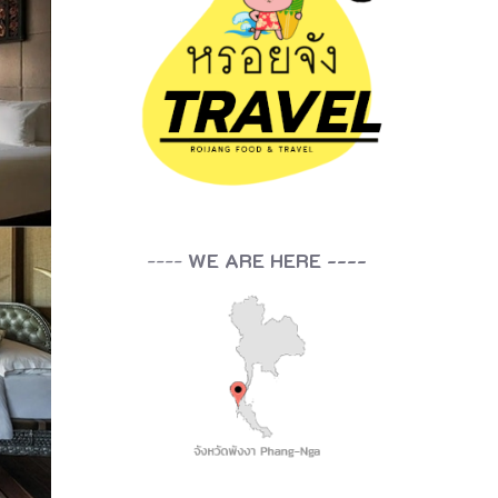
----
WE ARE HERE ----