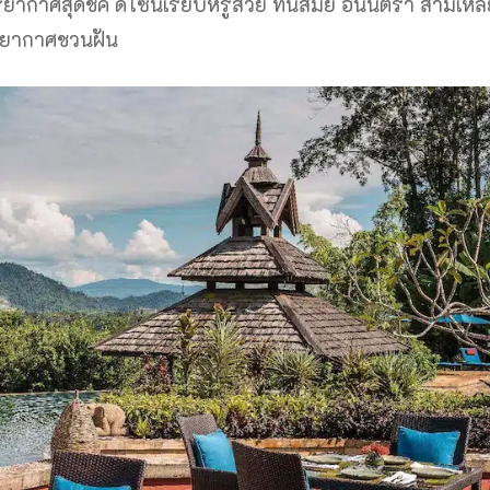
ากาศสุดชิค ดีไซน์เรียบหรูสวย ทันสมัย อนันตรา สามเหลี
บรรยากาศชวนฝัน