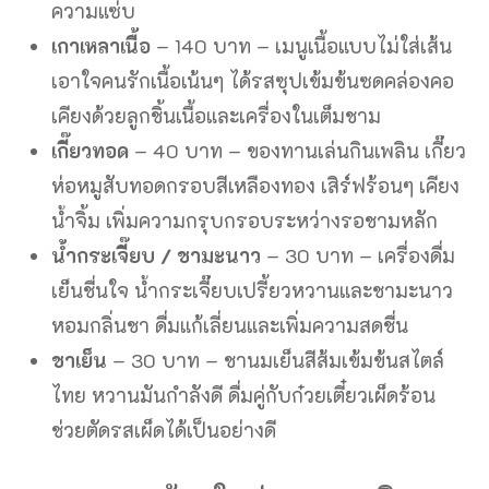
ความแซ่บ
เกาเหลาเนื้อ
– 140 บาท – เมนูเนื้อแบบไม่ใส่เส้น
เอาใจคนรักเนื้อเน้นๆ ได้รสซุปเข้มข้นซดคล่องคอ
เคียงด้วยลูกชิ้นเนื้อและเครื่องในเต็มชาม
เกี๊ยวทอด
– 40 บาท – ของทานเล่นกินเพลิน เกี๊ยว
ห่อหมูสับทอดกรอบสีเหลืองทอง เสิร์ฟร้อนๆ เคียง
น้ำจิ้ม เพิ่มความกรุบกรอบระหว่างรอชามหลัก
น้ำกระเจี๊ยบ / ชามะนาว
– 30 บาท – เครื่องดื่ม
เย็นชื่นใจ น้ำกระเจี๊ยบเปรี้ยวหวานและชามะนาว
หอมกลิ่นชา ดื่มแก้เลี่ยนและเพิ่มความสดชื่น
ชาเย็น
– 30 บาท – ชานมเย็นสีส้มเข้มข้นสไตล์
ไทย หวานมันกำลังดี ดื่มคู่กับก๋วยเตี๋ยวเผ็ดร้อน
ช่วยตัดรสเผ็ดได้เป็นอย่างดี