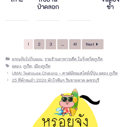
ป่าคลอก
ซ้ำ
1
2
3
…
41
Next
Categories
ผจญภัยไปกับแนน
,
รวมร้านอาหารเด็ด ในจังหวัดภูเก็ต
Tags
ฉลอง
,
ภูเก็ต
,
เมืองภูเก็ต
UMAI Teahouse Chalong – คาเฟ่มัทฉะสไตล์ญี่ปุ่น ฉลอง ภูเก็ต
25 ที่พักชะอำ 2026 พักใจฟินๆ ริมชายหาด เพชรบุรี