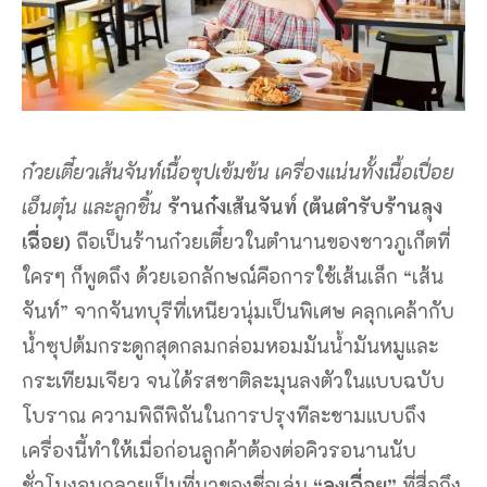
ก๋วยเตี๋ยวเส้นจันท์เนื้อซุปเข้มข้น เครื่องแน่นทั้งเนื้อเปื่อย
เอ็นตุ๋น และลูกชิ้น
ร้านก๋งเส้นจันท์ (ต้นตำรับร้านลุง
เฉื่อย)
ถือเป็นร้านก๋วยเตี๋ยวในตำนานของชาวภูเก็ตที่
ใครๆ ก็พูดถึง ด้วยเอกลักษณ์คือการใช้เส้นเล็ก “เส้น
จันท์” จากจันทบุรีที่เหนียวนุ่มเป็นพิเศษ คลุกเคล้ากับ
น้ำซุปต้มกระดูกสุดกลมกล่อมหอมมันน้ำมันหมูและ
กระเทียมเจียว จนได้รสชาติละมุนลงตัวในแบบฉบับ
โบราณ ความพิถีพิถันในการปรุงทีละชามแบบถึง
เครื่องนี้ทำให้เมื่อก่อนลูกค้าต้องต่อคิวรอนานนับ
ชั่วโมงจนกลายเป็นที่มาของชื่อเล่น
“ลุงเฉื่อย”
ที่สื่อถึง