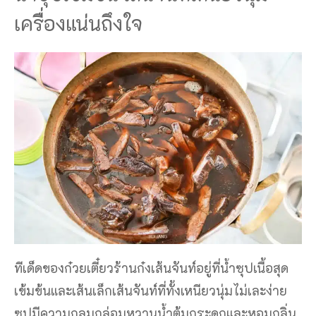
เครื่องแน่นถึงใจ
ทีเด็ดของก๋วยเตี๋ยวร้านก๋งเส้นจันท์อยู่ที่น้ำซุปเนื้อสุด
เข้มข้นและเส้นเล็กเส้นจันท์ที่ทั้งเหนียวนุ่มไม่เละง่าย
ซุปมีความกลมกล่อมหวานน้ำต้มกระดูกและหอมกลิ่น