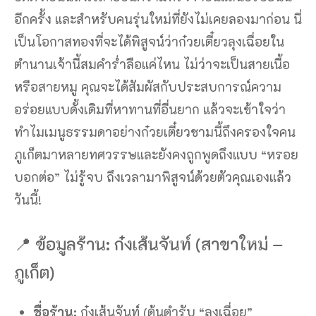
อีกครั้ง และสำหรับคนรุ่นใหม่ที่ยังไม่เคยลองมาก่อน นี่
เป็นโอกาสทองที่จะได้พิสูจน์ว่าก๋วยเตี๋ยวลุงเฉื่อยใน
ตำนานเจ้านี้สมคำร่ำลือแค่ไหน ไม่ว่าจะเป็นสายเนื้อ
หรือสายหมู คุณจะได้สัมผัสกับประสบการณ์ความ
อร่อยแบบดั้งเดิมที่หาทานที่อื่นยาก แล้วจะเข้าใจว่า
ทำไมเมนูธรรมดาอย่างก๋วยเตี๋ยวชามนี้ถึงครองใจคน
ภูเก็ตมาหลายทศวรรษและยังคงถูกพูดถึงแบบ “หรอย
บอกต่อ” ไม่รู้จบ ถึงเวลามาพิสูจน์ด้วยตัวคุณเองแล้ว
วันนี้!
📍 ข้อมูลร้าน: ก๋งเส้นจันท์ (สาขาใหม่ –
ภูเก็ต)
ชื่อร้าน:
ก๋งเส้นจันท์ (ต้นตำรับ “ลุงเฉื่อย”