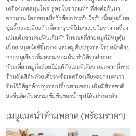
เครื่องเทศสมุนไพร สูตรโบราณแท้ๆ ที่ส่งต่อกันมา
ยาวนาน ใครชอบเนื้อวัวต้องประทับใจกับเนื้อตุ๋นเปื่อย
นุ่มลิ้นและเอ็นแก้วเคี้ยวกรุบที่ใส่มาแบบไม่หวง เครื่อง
แน่นเต็มชามจนฟินเต็มคำ ในขณะที่สายหมูก็มีหมูตุ๋น
เปื่อย หมูสไลซ์ชิ้นบาง และหมูสับปรุงรส โรยหน้าด้วย
กากหมูเจียวเพิ่มความหอมมัน ทำให้ทุกคำของ
ก๋วยเตี๋ยวหมูก็อร่อยไม่แพ้กันเลยทีเดียว นอกจากนี้ทาง
ร้านยังเสิร์ฟก๋วยเตี๋ยวพร้อมเครื่องเคียงอย่างมะนาว
ซีกไว้ให้ลูกค้าปรุงรสเปรี้ยวตามชอบ เพิ่มมิติรสชาติ
สดชื่นตัดกับความเข้มข้นของน้ำซุปได้อย่างลงตัว
เมนูแนะนำห้ามพลาด (พร้อมราคา)