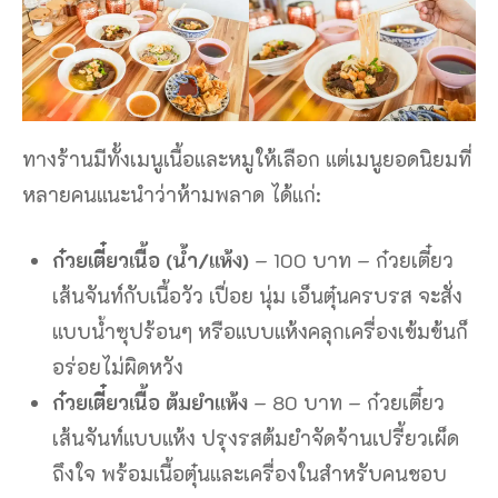
ทางร้านมีทั้งเมนูเนื้อและหมูให้เลือก แต่เมนูยอดนิยมที่
หลายคนแนะนำว่าห้ามพลาด ได้แก่:
ก๋วยเตี๋ยวเนื้อ (น้ำ/แห้ง)
– 100 บาท – ก๋วยเตี๋ยว
เส้นจันท์กับเนื้อวัว เปื่อย นุ่ม เอ็นตุ๋นครบรส จะสั่ง
แบบน้ำซุปร้อนๆ หรือแบบแห้งคลุกเครื่องเข้มข้นก็
อร่อยไม่ผิดหวัง
ก๋วยเตี๋ยวเนื้อ ต้มยำแห้ง
– 80 บาท – ก๋วยเตี๋ยว
เส้นจันท์แบบแห้ง ปรุงรสต้มยำจัดจ้านเปรี้ยวเผ็ด
ถึงใจ พร้อมเนื้อตุ๋นและเครื่องในสำหรับคนชอบ