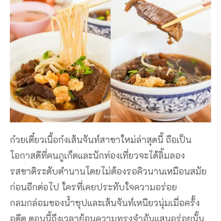
ก๋วยเตี๋ยวเนื้อก๋งเส้นจันท์สาขาใหม่ล่าสุดนี้ ถือเป็น
โอกาสดีที่คนภูเก็ตและนักท่องเที่ยวจะได้ลิ้มลอง
รสชาติระดับตำนานโดยไม่ต้องรอคิวนานเหมือนสมัย
ก่อนอีกต่อไป ใครที่เคยประทับใจความอร่อย
กลมกล่อมของน้ำซุปและเส้นจันท์เหนียวนุ่มเมื่อครั้ง
อดีต ตอนนี้ถึงเวลาย้อนความทรงจำอันแสนอร่อยนั้น