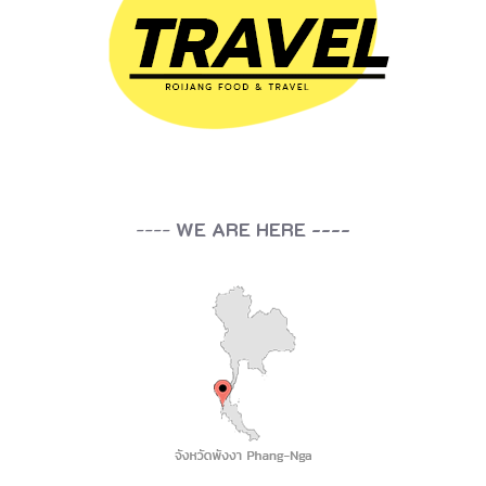
----
WE ARE HERE ----