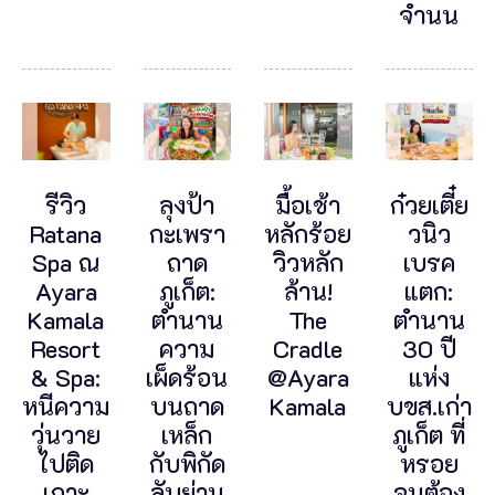
จำนน
รีวิว
ลุงป้า
มื้อเช้า
ก๋วยเตี๋ย
Ratana
กะเพรา
หลักร้อย
วนิว
Spa ณ
ถาด
วิวหลัก
เบรค
Ayara
ภูเก็ต:
ล้าน!
แตก:
Kamala
ตำนาน
The
ตำนาน
Resort
ความ
Cradle
30 ปี
& Spa:
เผ็ดร้อน
@Ayara
แห่ง
หนีความ
บนถาด
Kamala
บขส.เก่า
วุ่นวาย
เหล็ก
ภูเก็ต ที่
ไปติด
กับพิกัด
หรอย
เกาะ
ลับย่าน
จนต้อง