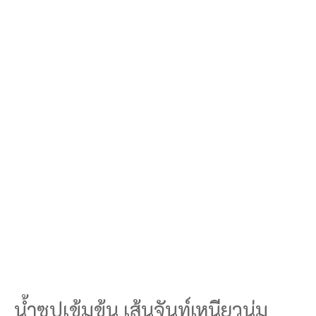
น้ำซุปเข้มข้น เส้นจันท์เหนียวนุ่ม