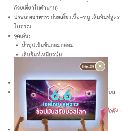
ก๋วยเตี๋ยวในตำนาน)
ประเภทอาหาร:
ก๋วยเตี๋ยวเนื้อ–หมู เส้นจันท์สูตร
โบราณ
จุดเด่น:
น้ำซุปเข้มข้นกลมกล่อม
เส้นจันท์เหนียวนุ่ม
เนื้อ–เอ็น–หมูเปื่อย–หมูสับ จัดเต็ม
×
เมนูถึงเครื่องตามแบบฉบับโบราณ
เวลาเปิด:
ทุกวัน 10:00–21:00 น.
พิกัด:
โครงการ My Front Yard Phuket, ตำบล
ฉลอง, ภูเก็ต
(ร้านอยู่ติดกับ
Umai Teahouse คาเฟ่มัทฉะชื่อดัง
–
แนะนำสายกินไปต่อได้เลย!)
ที่จอดรถ:
มีในโครงการ