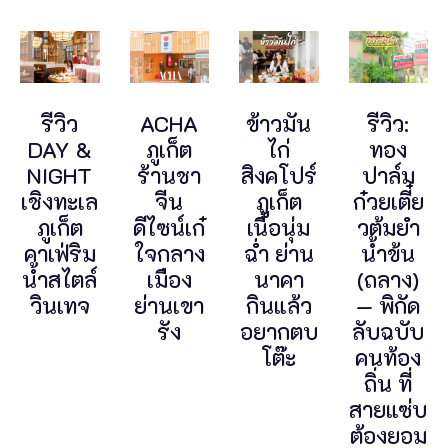
รีวิว
ACHA
ข้าวมัน
รีวิว:
DAY &
ภูเก็ต
ไก่
ทอง
NIGHT
ร้านชา
สิงคโปร์
ปาล์ม
เชิงทะเล
จีน
ภูเก็ต
ก๋วยเตี๋ย
ภูเก็ต
ดีไซน์เก๋
เนื้อนุ่ม
วต้มยำ
คาเฟ่ริม
ใจกลาง
ฉ่ำ ย่าน
น้ำข้น
น้ำสไตล์
เมือง
นาคา
(ถลาง)
วินเทจ
ย่านเขา
กินแล้ว
— พิกัด
รัง
อยากตบ
ลับฉบับ
โต๊ะ
คนท้อง
ถิ่น ที่
สายแซ่บ
ต้องยอม