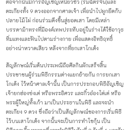
ต่อจากนั้นมีการอัญเชิญเหนี่ยวซั่ว (ร่มฉัตรจีน)และ
ตะเกียงทั้ง 9 ดวงออกจากศาลเจ้า เพื่อนำไปผูกยึดกับ
ปลายไม้ไผ่ ก่อนร่วมดึงขึ้นสู่ยอดเสา โดยมีเหล่า
บรรดาม้าทรงที่มีองค์เทพประทับอยู่ในร่างได้ใช้อาวุธ
ทิ่มแทงและฟันไปตามร่างกาย เพื่อแสดงอิทธิฤทธิ์
อย่างน่าหวาดเสียว หลังจากที่ยกเสาโกเต้ง
สัญลักษณ์เริ่มต้นประเพณีถือศีลกินผักเสร็จสิ้น
ประชาชนผู้ร่วมพิธีกรรมต่างแยกย้ายกัน การยกเสา
โกเต้ง ไว้หน้าศาลเจ้านั้น เป็นการประกอบพิธีอัญเชิญ
เจ้ายกฮ่องซ่งเต่ หรือพระอิศวร และกิ๋วอ๋องไต่เต่ หรือ
พระผู้ใหญ่ทั้งเก้า มาเป็นประธานในพิธี และจะนำ
ตะเกียง 9 ดวง ซึ่งถือว่าเป็นสัญลักษณ์ของการเริ่มพิธี
ไว้บนเสาโกเต้ง จากนั้นจะเป็นการทำโขกุ้น เป็น