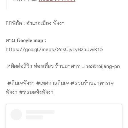
👉🏻พิกัด : อำเภอเมือง พังงา
ตาม 𝐆𝐨𝐨𝐠𝐥𝐞 𝐦𝐚𝐩 :
https://goo.gl/maps/2skUjyLyBzbJwiKf6
📌ติดต่อรีวิว ท่องเที่ยว ร้านอาหาร Line:@roijang-pn
#กินเจพังงา #เทศกาลกินเจ #รวมร้านอาหารเจ
พังงา #หรอยจังพังงา