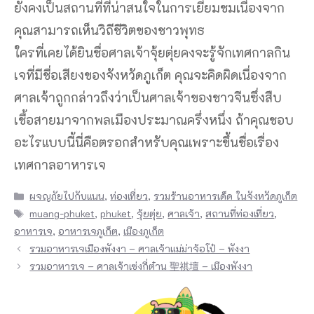
ยังคงเป็นสถานที่ที่น่าสนใจในการเยี่ยมชมเนื่องจาก
คุณสามารถเห็นวิถีชีวิตของชาวพุทธ
ใครที่เคยได้ยินชื่อศาลเจ้าจุ้ยตุ่ยคงจะรู้จักเทศกาลกิน
เจที่มีชื่อเสียงของจังหวัดภูเก็ต คุณจะคิดผิดเนื่องจาก
ศาลเจ้าถูกกล่าวถึงว่าเป็นศาลเจ้าของชาวจีนซึ่งสืบ
เชื้อสายมาจากพลเมืองประมาณครึ่งหนึ่ง ถ้าคุณชอบ
อะไรแบบนี้นี่คือตรอกสำหรับคุณเพราะขึ้นชื่อเรื่อง
เทศกาลอาหารเจ
Categories
ผจญภัยไปกับแนน
,
ท่องเที่ยว
,
รวมร้านอาหารเด็ด ในจังหวัดภูเก็ต
Tags
muang-phuket
,
phuket
,
จุ้ยตุ่ย
,
ศาลเจ้า
,
สถานที่ท่องเที่ยว
,
อาหารเจ
,
อาหารเจภูเก็ต
,
เมืองภูเก็ต
รวมอาหารเจเมืองพังงา – ศาลเจ้าแม่ม่าจ้อโป๋ – พังงา
รวมอาหารเจ – ศาลเจ้าเซ่งกี่ต๋าน 聖祺壇 – เมืองพังงา