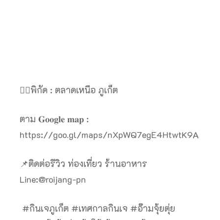
👉🏻พิกัด : ตลาดเหนือ ภูเก็ต
ตาม 𝐆𝐨𝐨𝐠𝐥𝐞 𝐦𝐚𝐩 :
https://goo.gl/maps/nXpWQ7egE4HtwtK9A
📌ติดต่อรีวิว ท่องเที่ยว ร้านอาหาร
Line:@roijang-pn
#กินเจภูเก็ต #เทศกาลกินเจ #อ๊ามจุ้ยตุ่ย