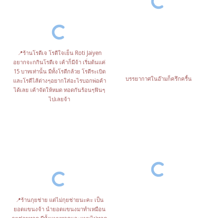
📍ร้านโรตีเจ โรตีใจเย็น Roti Jaiyen
อยากจะกกินโรตีเจ เค้าก็มีจ้า เริ่มต้นแค่
15 บาทเท่านั้น มีทั้งโรตีกล้วย โรตีระเบิด
บรรยากาศในอ๊ามก็ครึกครื้น
และโรตีไส้ต่างๆอยากใส่อะไรบอกพ่อค้า
ได้เลย เค้าจัดให้หมด ทอดกันร้อนๆฟินๆ
ไปเลยจ้า
📍ร้านกุยช่าย แต่ไม่กุยช่ายนะคะ เป็น
ยอดแขนงจ้า นำยอดแขนงมาทำเหมือน