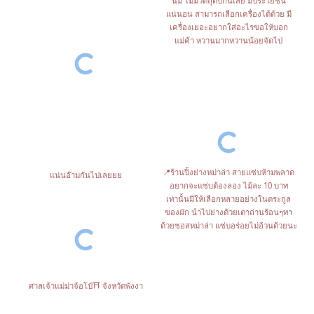
นม ไม่มีวัตถุดิบกันเสีย มีประโยชน์
แน่นอน สามารถเลือกเครื่องได้ด้วย มี
เครื่องเยอะอยากใส่อะไรขอให้บอก
แม่ค้า หวานมากหวานน้อยจัดไป
📍ร้านปิ้งย่างหม่าล่า สายแซ่บห้ามพลาด
แน่นอ๊ามกันไปเลยยย
อยากจะแซ่บต้องลอง ไม้ละ 10 บาท
เท่านั้นมีให้เลือกหลายอย่างในตระกูล
ของผัก นำไปย่างด้วยเตาถ่านร้อนๆทา
ด้วยซอสหม่าล่า แซ่บอร่อยไม่อ้วนด้วยนะ
ศาลเจ้าแม่ม่าจ้อโป๋⛩ จังหวัดพังงา