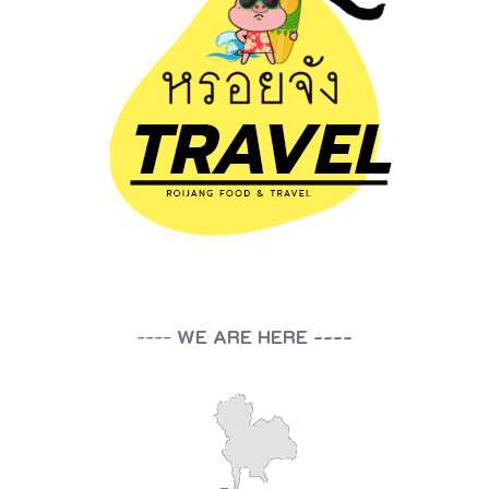
----
WE ARE HERE ----