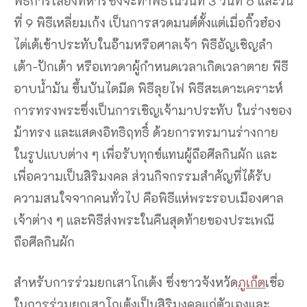
พิธีการเลี้ยงทหารซึ่งจะทำพิธีในวันที่ 3 วันที่ 6 และวัน
ที่ 9 พิธีเหลี่ยมเก้ง เป็นการสวดมนต์ตั้งแต่เมื่อกิ๊วฮ๋อง
ไต่เต้เข้าประทับในอ๊ามหรือศาลเจ้า พิธีอัญเชิญลำ
เต้า-ปักเต้า หรือเทวดาผู้กำหนดเวลาเกิดเวลาตาย พีธี
อาบน้ำมัน ขึ้นบันไดมีด พิธีลุยไฟ พิธีสะเดาะเคราะห์
การทรงพระซึ่งเป็นการเชิญเจ้ามาประทับ ในร่างของ
ม้าทรง และแสดงอิทธิฤทธิ์ ด้วยการทรมานร่างกาย
ในรูปแบบต่าง ๆ เพื่อรับทุกข์แทนผู้ถือศีลกินผัก และ
เพื่อความเป็นสิริมงคล ส่วนกิจกรรมสำคัญที่ได้รับ
ความสนใจจากคนทั่วไป คือพิธีแห่พระรอบเมืองศาล
เจ้าต่าง ๆ และพิธีส่งพระในคืนสุดท้ายของประเพณี
ถือศีลกินผัก
สำหรับการร่วมยกเสาโกเต้ง ซึ่งชาวจังหวัด
ภูเก็ต
เชื่อ
ในการร่วมยกเสาโกเต้งเป็นสิริมงคลแก่ตัวเองและ