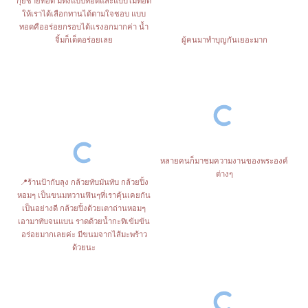
กุยช่ายทอด มีทั้งแบบทอดและแบบไม่ทอด
ให้เราได้เลือกทานได้ตามใจชอบ แบบ
ทอดคืออร่อยกรอบได้เเรงอกมากค่า น้ำ
ผู้คนมาทำบุญกันเยอะมาก
จิ้มก็เด็ดอร่อยเลย
หลายคนก็มาชมความงานของพระองค์
ต่างๆ
📍ร้านป้ากับลุง กล้วยทับมันทับ กล้วยปิ้ง
หอมๆ เป็นขนมหวานฟินๆที่เราคุ้นเคยกัน
เป็นอย่างดี กล้วยปิ้งด้วยเตาถ่านหอมๆ
เอามาทับจนแบน ราดด้วยน้ำกะทิเข้มข้น
อร่อยมากเลยค่ะ มีขนมจากไส้มะพร้าว
ด้วยนะ