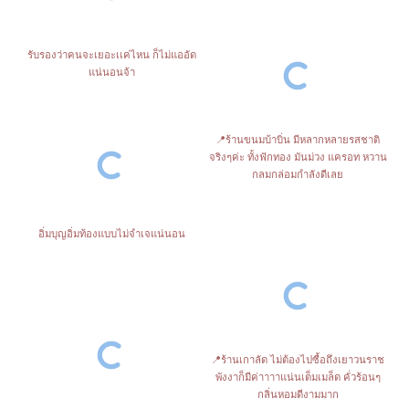
รับรองว่าคนจะเยอะเเค่ไหน ก็ไม่แออัด
แน่นอนจ้า
📍ร้านขนมบ้าบิ่น มีหลากหลายรสชาติ
จริงๆค่ะ ทั้งฟักทอง มันม่วง แครอท หวาน
กลมกล่อมกำลังดีเลย
อิ่มบุญอิ่มท้องแบบไม่จำเจแน่นอน
📍ร้านเกาลัด ไม่ต้องไปซื้อถึงเยาวนราช
พังงาก็มีค่าาาาแน่นเต็มเมล็ด คั่วร้อนๆ
กลิ่นหอมดีงามมาก