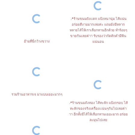
📍ร้านขนมถังเเตก แป้งหนานุ่ม ไส้แน่น
อร่อยดีงามมากเลยค่ะ แถมยังมีหลาก
หลายไส้ให้เราเลือกทานอีกด้วย ทำร้อยๆ
ขายกันเลยค่าา รับรองว่ากัดสักคำมีฟิน
อ๊ามที่นี่กว้างขวาง
แน่นอน
รวมร้านอาหารเจ มาแบบเยอะมากๆ
📍ร้านขนมถังทอง ไส้ทะลัก แป้งกรอบ ไส้
ทะลักของจริงเครื่องเเน่นๆกันไปเลยค่า
าา อีกทั้งมีไส้ให้เลือกทานเยอะมาก อร่อย
ละมุนไปเลย