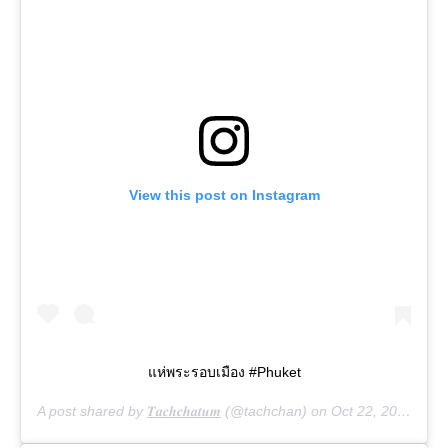
View this post on Instagram
แห่พระรอบเมือง #Phuket
A post shared by
𝑻𝒂𝒄𝒉𝒄𝒉𝒂𝒕𝒖𝒎
(@tachchan) on
Oct 22, 2020 at 5:59pm PDT