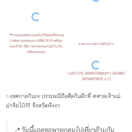
📍ร้านขนมทอด ขนมจิงโจ้ทอดหรือขนม
งาทอด แอดชอบมากมีทั้งไส้ ถั่วเหลือง
มาสะเดาะเคราะห์กันบ้าง
และถั่วดำ มีความกรอบนอกนุ่มใน กิน
เพลินแน่นอน
122071219_360903738693411_6054487
585580979679_o (1)
✨เทศกาลกินเจ ประเพณีถือศีลกินผักที่ #ศาลเจ้าแม่
ม่าจ้อโป๋⛩ จังหวัดพังงา
📍 วันนี้แอดขอพาทุกคนไปเที่ยวอ๊ามกัน