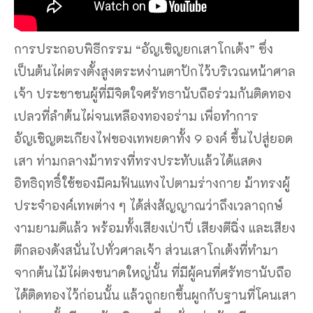
การประกอบพิธีกรรม “อัญเชิญยกเสาโกเต้ง” ซึ่ง
เป็นต้นไผ่ตรงตั้งสูงตระหง่านตาปักไว้บริเวณหน้าศาล
เจ้า ประชาชนผู้ที่มีจิตใจศรัทธานับถือร่วมกันติดทอง
เปลวที่ลำต้นไผ่จนเหลืองทองอร่าม เพื่อทำการ
อัญเชิญตะเกียงไฟของเทพยดาทั้ง 9 องค์ ขึ้นไปสู่ยอด
เสา ท่ามกลางม้าทรงที่ทรงประทับแล้วได้แสดง
อิทธิฤทธิ์ใช้ของมีคมฟันแทงไปตามร่างกาย ม้าทรงผู้
ประจำองค์เทพต่าง ๆ ได้ส่งสัญญาณว่าถึงเวลาฤกษ์
งามยามดีแล้ว พร้อมทั้งเสียงเป่าปี่ เสียงตีฉิ่ง และเสียง
ตีกลองดังสนั่นไปทั่วศาลเจ้า ส่วนเสาโกเต้งที่ทำมา
จากต้นไม้ไผ่ตงขนาดใหญ่นั้น ที่มีผู้คนที่ศรัทธานับถือ
ได้ติดทองไว้ก่อนนั้น แล้วถูกยกขึ้นผูกกับฐานที่โคนเสา