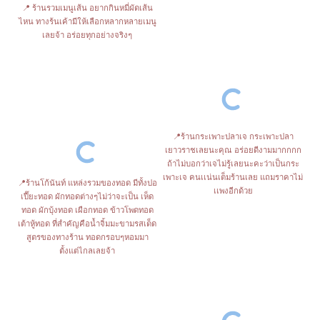
📍 ร้านรวมเมนูเส้น อยากกินหมี่ผัดเส้น
ไหน ทางร้นเค้ามีให้เลือกหลากหลายเมนู
เลยจ้า อร่อยทุกอย่างจริงๆ
📍ร้านกระเพาะปลาเจ กระเพาะปลา
เยาวราชเลยนะคุณ อร่อยดีงามมากกกก
ถ้าไม่บอกว่าเจไม่รู้เลยนะคะว่าเป็นกระ
เพาะเจ คนเเน่นเต็มร้านเลย แถมราคาไม่
📍ร้านโก้นันท์ แหล่งรวมของทอด มีทั้งปอ
เเพงอีกด้วย
เปี๊ยะทอด ผักทอดต่างๆไม่ว่าจะเป็น เห็ด
ทอด ผักบุ้งทอด เผือกทอด ข้าวโพดทอด
เต้าหู้ทอด ที่สำคัญคือน้ำจิ้มมะขามรสเด็ด
สูตรของทางร้าน ทอดกรอบๆหอมมา
ตั้งแต่ไกลเลยจ้า