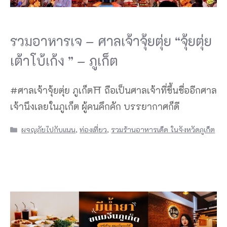
รวมอาหารเจ – ศาลเจ้าจุ้ยตุ่ย “จุ้ยตุ่ย
เต้าโบ้เก้ง ” – ภูเก็ต
#ศาลเจ้าจุ้ยตุ่ย ภูเก็ต⛩ ถือเป็นศาลเจ้าที่ขึ้นชื่ออีกศาล
เจ้านึงเลยในภูเก็ต ผู้คนคึกคัก บรรยากาศก็ดี
Categories
ผจญภัยไปกับแนน
,
ท่องเที่ยว
,
รวมร้านอาหารเด็ด ในจังหวัดภูเก็ต