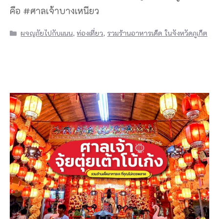
คือ #ศาลเจ้าบางเหนียว
Categories
ผจญภัยไปกับแนน
,
ท่องเที่ยว
,
รวมร้านอาหารเด็ด ในจังหวัดภูเก็ต