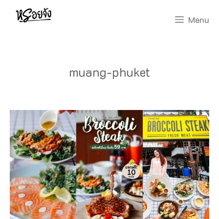
Skip
Menu
to
content
muang-phuket