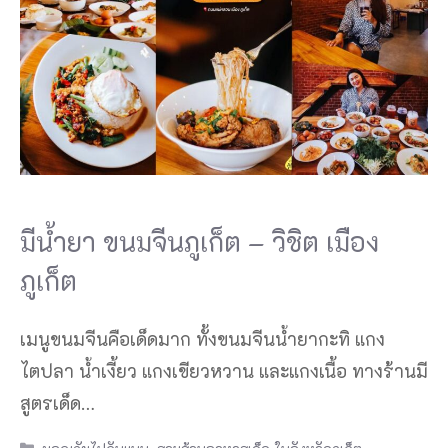
มีน้ำยา ขนมจีนภูเก็ต – วิชิต เมือง
ภูเก็ต
เมนูขนมจีนคือเด็ดมาก ทั้งขนมจีนน้ำยากะทิ แกง
ไตปลา น้ำเงี้ยว แกงเขียวหวาน และแกงเนื้อ ทางร้านมี
สูตรเด็ด…
Categories