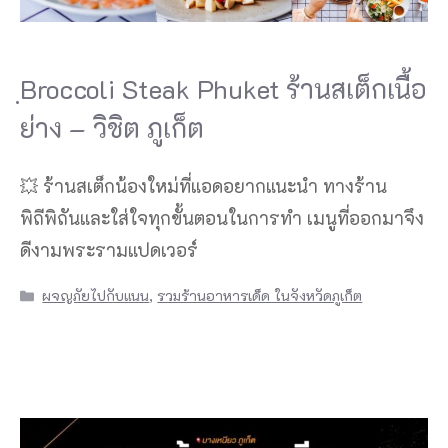
ฺBroccoli Steak Phuket ร้านสเต็กเนื้อ
ย่าง – วิชิต ภูเก็ต
💥 ร้านสเต็กน้องใหม่ที่แอดอยากแนะนำ ทางร้าน
พิถีพิถันและใส่ใจทุกขั้นตอนในการทำ เมนูที่ออกมาจึง
ดีงามพระรามแปดเวอร์
Categories
ผจญภัยไปกับแนน
,
รวมร้านอาหารเด็ด ในจังหวัดภูเก็ต