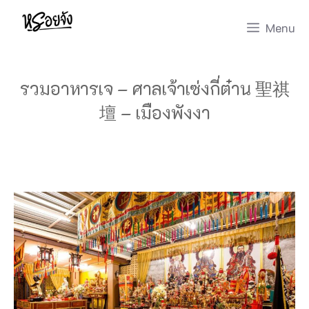
Skip
Menu
to
content
รวมอาหารเจ – ศาลเจ้าเซ่งกี่ต๋าน 聖祺
壇 – เมืองพังงา