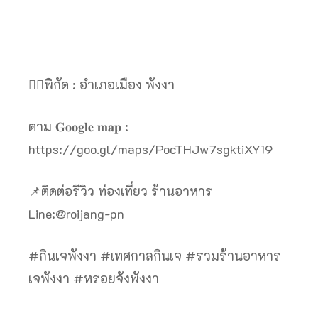
👉🏻พิกัด : อำเภอเมือง พังงา
ตาม 𝐆𝐨𝐨𝐠𝐥𝐞 𝐦𝐚𝐩 :
https://goo.gl/maps/PocTHJw7sgktiXY19
📌ติดต่อรีวิว ท่องเที่ยว ร้านอาหาร
Line:@roijang-pn
#กินเจพังงา #เทศกาลกินเจ #รวมร้านอาหาร
เจพังงา #หรอยจังพังงา