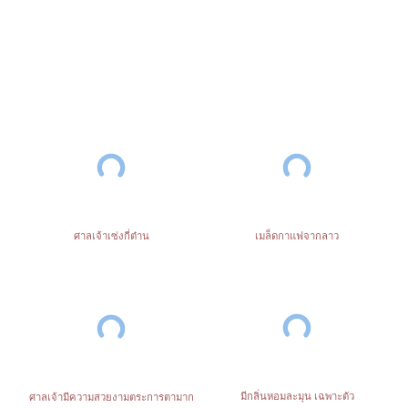
เมล็ดกาแฟจากลาว
ศาลเจ้าเซ่งกี่ต๋าน
มีกลิ่นหอมละมุน เฉพาะตัว
ศาลเจ้ามีความสวยงามตระการตามาก