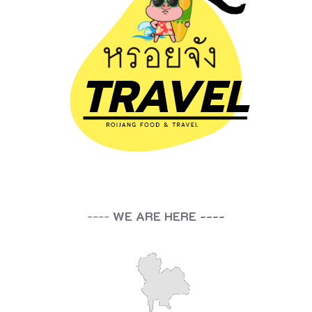
----
WE ARE HERE ----