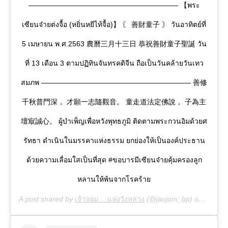
————————————————————— 【พระ
เซียนจ๋ายต่งจื้อ (หยิ่นหยีไท้จื้อ)】 〘 善財童子 〙 วันอาทิตย์ที่
5 เมษายน พ.ศ.2563 農曆三月十三日 恭祝善財童子聖誕 วัน
ที่ 13 เดือน 3 ตามปฏิทินจันทรคติจีน ถือเป็นวันคล้ายวันเทว
สมภพ ————————————————————— 善修
千秋普門深， 才願一志隨觀音。 童走道法定佛說， 子為主
壇㝡誠心。 ผู้บำเพ็ญเพื่อหวังพุทธภูมิ ติดตามพระกวนอิมด้วยศ
รัทธา ดำเนินในมรรคาแห่งธรรม ยกย่องให้เป็นองค์ประธาน
ด้วยความเลื่อมใสเป็นที่สุด #ขอบารมีเซียนจ๋ายคุ้มครองลูก
หลานให้พ้นจากโรคร้าย
A post shared by
เจ้าจอม….แห่งวังหลวง
(@jaojom_bp) on
Apr 5,