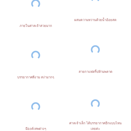
ผสมความหวานด้วยน้ำอ้อยสด
ภายในศาลเจ้าสวยมาก
สายกาแฟดริ้ปห้ามพลาด
บรรยากาศดีงาม สง่ามากๆ
ศาลเจ้าเล็ก ได้บรรยากาศอีกแบบไหน
มีองค์เทพต่างๆ
เลยค่ะ