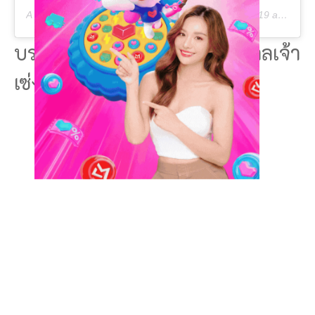
A post shared by
Sow Love
(@sowzaa) on
Oct 4, 2019 at 7:03am PDT
บรรยากาศ พิธียกเสาโกเต็ง ศาลเจ้า
เซ่งกี่ต๋าน 聖祺壇 – เมืองพังงา