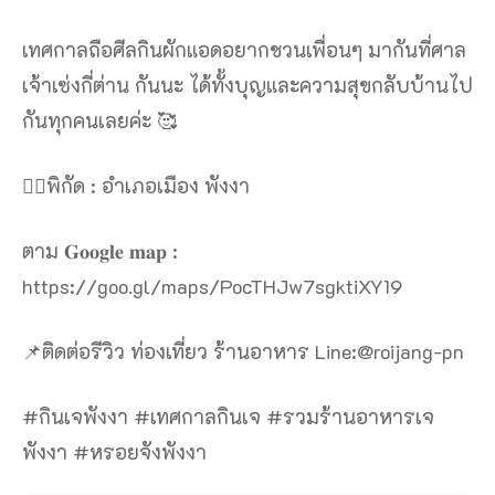
เทศกาลถือศีลกินผักแอดอยากชวนเพื่อนๆ มากันที่ศาล
เจ้าเซ่งกี่ต่าน กันนะ ได้ทั้งบุญและความสุขกลับบ้านไป
กันทุกคนเลยค่ะ 🥰
👉🏻พิกัด : อำเภอเมือง พังงา
ตาม 𝐆𝐨𝐨𝐠𝐥𝐞 𝐦𝐚𝐩 :
https://goo.gl/maps/PocTHJw7sgktiXY19
📌ติดต่อรีวิว ท่องเที่ยว ร้านอาหาร Line:@roijang-pn
#กินเจพังงา #เทศกาลกินเจ #รวมร้านอาหารเจ
พังงา #หรอยจังพังงา