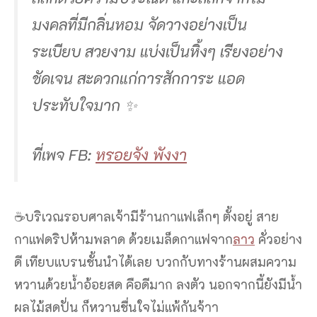
มงคลที่มีกลิ่นหอม จัดวางอย่างเป็น
ระเบียบ สวยงาม แบ่งเป็นหิ้งๆ เรียงอย่าง
ชัดเจน สะดวกแก่การสักการะ แอด
ประทับใจมาก ✨
ที่เพจ FB:
หรอยจัง พังงา
☕️บริเวณรอบศาลเจ้ามีร้านกาแฟเล็กๆ ตั้งอยู่ สาย
กาแฟดริปห้ามพลาด ด้วยเมล็ดกาแฟจาก
ลาว
คั่วอย่าง
ดี เทียบแบรนชั้นนำได้เลย บวกกับทางร้านผสมความ
หวานด้วยน้ำอ้อยสด คือดีมาก ลงตัว นอกจากนี้ยังมีน้ำ
ผลไม้สดปั่น ก็หวานชื่นใจไม่แพ้กันจ้าา