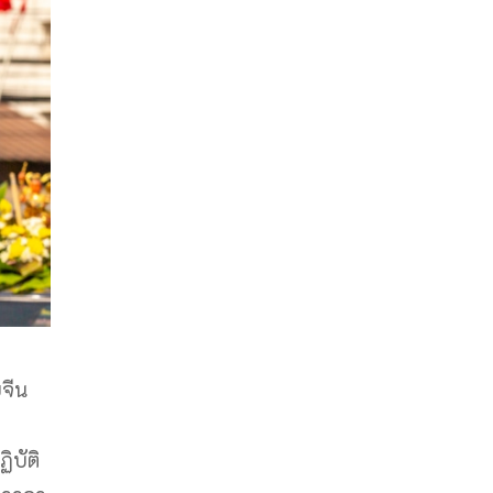
ยจีน
ิบัติ