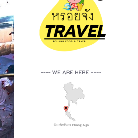
----
WE ARE HERE ----