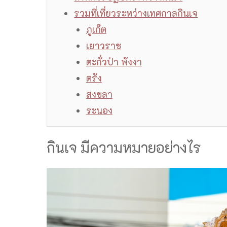
รวมที่เที่ยวระหว่างเทศกาลกินเจ
ภูเก็ต
เยาวราช
ตะกั่วป่า พังงา
ตรัง
สงขลา
ระนอง
กินเจ มีความหมายอย่างไร