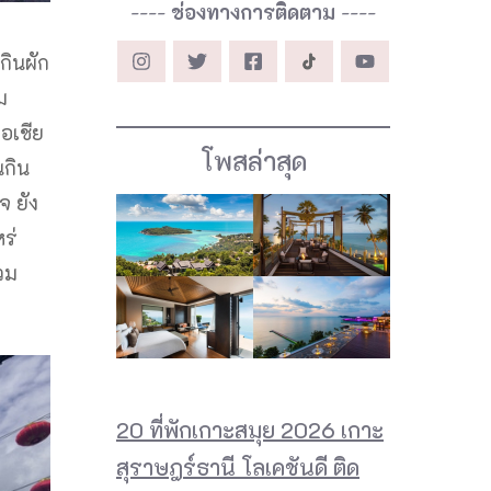
----
ช่องทางการติดตาม
----
กินผัก
ม
อเชีย
โพสล่าสุด
นกิน
จ ยัง
หร่
รวม
20 ที่พักเกาะสมุย 2026 เกาะ
สุราษฎร์ธานี โลเคชันดี ติด