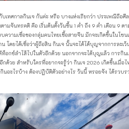
กกับเทศกาลกินเจ กันค่ะ หรือ บางแห่งเรียกว่า ประเพณีถือศีล
มจันทรคติ คือ เริ่มต้นตั้งวันขึ้น 1 ค่ำ ถึง 9 ค่ำ เดือน 9 ตา
บบความเชื่อของกลุ่มคนไทยเชื้อสายจีน มักจะเกิดขึ้นในโซนเ
น โดยได้เชื่อว่าผู้ถือสิน กินเจ นั้นจะได้ได้บุญจากการละเว้
อ ดีท็อกซ์ลำไส้ไปในตัวอีกด้วย นอกจากจะได้บุญแล้ว การกินเ
ีกด้วย สำหรับใครที่อยากจะรู้ว่า กินเจ 2026 เกิดขึ้นเมื่อไ
้ามกินอะไรบ้าง ต้องปฏิบัติตัวอย่างไร วันนี้ หรอยจัง ได้รวบ