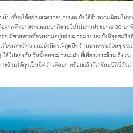
ทางไปเที่ยวได้อย่างสะดวกสบายแถมยังได้รับความนิยมไม่ว่
ั่งเรือจากพัทยาตรงแหลมบาลีฮายไปไม่นานประมาณ 30 นาทีก
ากๆ มีชายหาดที่สวยงามอยู่อย่างมากมายและยังมีจุดชมวิวที่
า เที่ยวเกาะล้าน แถมยังมีคาเฟ่สุดปัง ร้านอาหารอร่อยๆ รวมถึ
ด้ไปลองกัน วันนี้เลยจะมาแนะนำ ที่เที่ยวเกาะล้าน ถึง 25 ท
ล้านได้ลุกเป็นไฟ ถ้าเพื่อนๆ พร้อมแล้วก็เตรียมบิกินี่ตัวเก่