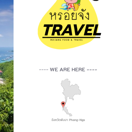
----
WE ARE HERE ----