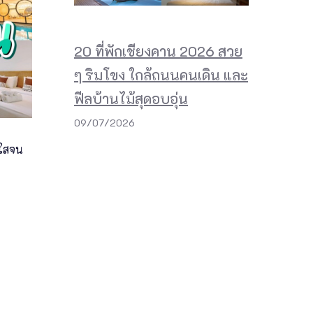
20 ที่พักเชียงคาน 2026 สวย
ๆ ริมโขง ใกล้ถนนคนเดิน และ
ฟีลบ้านไม้สุดอบอุ่น
09/07/2026
ำใสจน