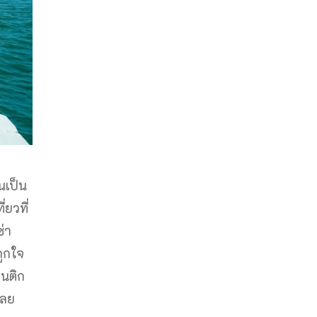
านเป็น
ยวที่
่า
ถูกใจ
มนติก
เลย