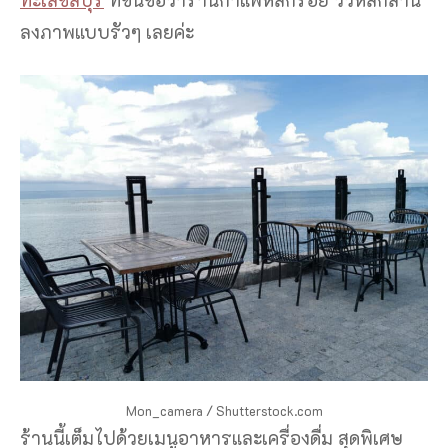
ลงภาพแบบรัวๆ เลยค่ะ
Mon_camera / Shutterstock.com
ร้านนี้เต็มไปด้วยเมนูอาหารและเครื่องดื่ม สุดพิเศษ