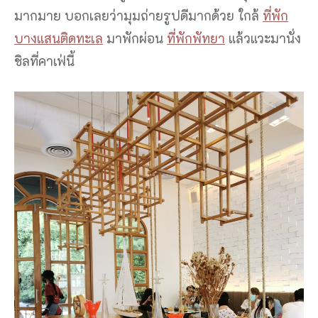
มากมาย บอกเลยว่ามุมถ่ายรูปดีมากด้วย ใกล้
ที่พัก
บางแสนติดทะเล
มาพักผ่อน
ที่พักพัทยา
แล้วแวะมานั่ง
ชิลที่คาเฟ่นี้