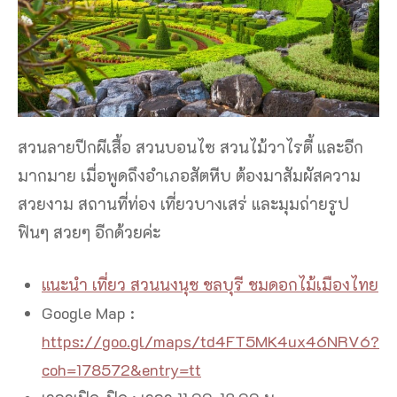
สวนลายปีกผีเสื้อ สวนบอนไซ สวนไม้วาไรตี้ และอีก
มากมาย เมื่อพูดถึงอำเภอสัตหีบ ต้องมาสัมผัสความ
สวยงาม สถานที่ท่อง เที่ยวบางเสร่ และมุมถ่ายรูป
ฟินๆ สวยๆ อีกด้วยค่ะ
แนะนำ เที่ยว สวนนงนุช ชลบุรี ชมดอกไม้เมืองไทย
Google Map :
https://goo.gl/maps/td4FT5MK4ux46NRV6?
coh=178572&entry=tt