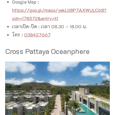
Google Map :
https://goo.gl/maps/yekLti8P7AXWULC68?
coh=178572&entry=tt
เวลาเปิด-ปิด : เวลา 08.30 – 18.00 น.
โทร :
038427667
Cross Pattaya Oceanphere