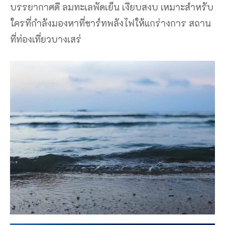
บรรยากาศดี ลมทะเลพัดเย็น เงียบสงบ เหมาะสำหรับ
ใครที่กำลังมองหาที่ชาร์ทพลังไฟให้แกร่างการ สถาน
ที่ท่องเที่ยวบางเสร่