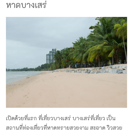
หาดบางเสร่
เปิดด้วยที่แรก ที่เที่ยวบางเสร่ บางเสร่ที่เที่ยว เป็น
สถานที่ท่องเที่ยวที่หาดทรายสวยงาม สะอาด วิวสวย