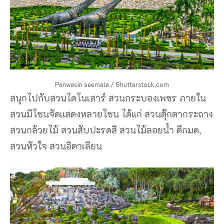
Panwasin seemala / Shutterstock.com
สนุกไปกับสวนไดโนเสาร์ สวนกระบองเพชร ภายใน
สวนมีโซนจัดแสดงหลายโซน ได้แก่ สวนตุ๊กตากระถาง
สวนกล้วยไม้ สวนสับปะรดสี สวนไม้ลอยน้ำ ตึกมด,
สวนหัวใจ สวนอิตาเลียน