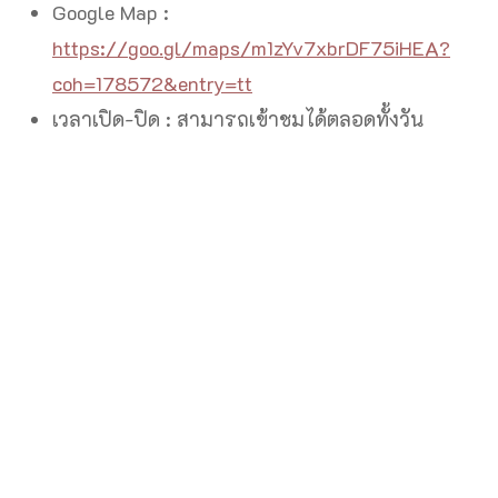
Google Map :
https://goo.gl/maps/m1zYv7xbrDF75iHEA?
coh=178572&entry=tt
เวลาเปิด-ปิด : สามารถเข้าชมได้ตลอดทั้งวัน