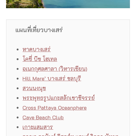
แผนที่เที่ยวบางเสร่
หาดบางเสร่
โคซี่ บีช โฮเทล
อเนกกุศลศาลา (วิหารเซียน)
Hill Mare’ บางเสร่ ชลบุรี
สวนนงนุช
พระพุทธรูปแกะสลักเขาชีจรรย์
Cross Pattaya Oceanphere
Cave Beach Club
เกาะแสมสาร