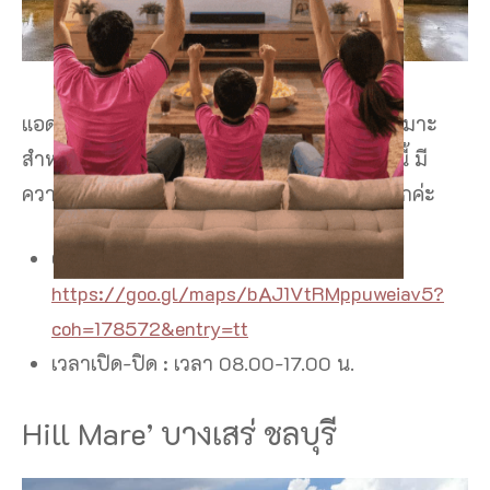
Toca Marine / Shutterstock.com
แอดอยากให้นักท่องเที่ยวเดินชมให้ทั่ว 3 ชั้น เหมาะ
สำหรับเดินเที่ยวที่เดินทางมาเที่ยวสถานที่แห่งนี้ มี
ความสวยงาม บรรยากาศภายในเงียบสงบมากค่ะ
Google Map :
https://goo.gl/maps/bAJ1VtRMppuweiav5?
coh=178572&entry=tt
เวลาเปิด-ปิด : เวลา 08.00-17.00 น.
Hill Mare’ บางเสร่ ชลบุรี