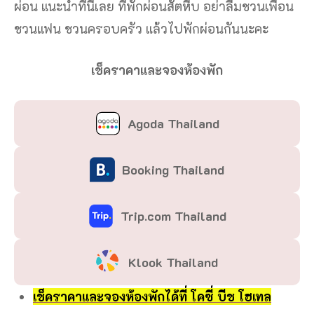
ผ่อน แนะนำที่นี่เลย ที่พักผ่อนสัตหีบ อย่าลืมชวนเพื่อน
ชวนแฟน ชวนครอบครัว แล้วไปพักผ่อนกันนะคะ
เช็คราคาและจองห้องพัก
Agoda Thailand
Booking Thailand
Trip.com Thailand
Klook Thailand
เช็คราคาและจองห้องพักได้ที่ โคซี่ บีช โฮเทล