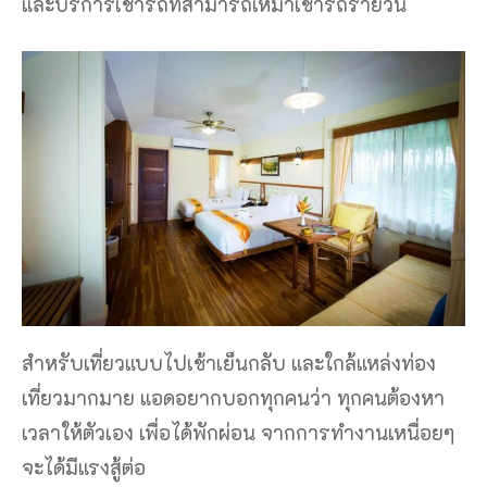
และบริการเช่ารถที่สามารถเหมาเช่ารถรายวัน
สำหรับเที่ยวแบบไปเช้าเย็นกลับ และใกล้แหล่งท่อง
เที่ยวมากมาย แอดอยากบอกทุกคนว่า ทุกคนต้องหา
เวลาให้ตัวเอง เพื่อได้พักผ่อน จากการทำงานเหนื่อยๆ
จะได้มีแรงสู้ต่อ