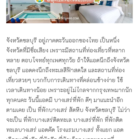
จังหวัดชลบุรี อยู่ภาคตะวันออกของไทย เป็นหนึ่ง
จังหวัดที่มีชื่อเสียง เพราะมีสถานที่ท่องเที่ยวที่หลาก
หลาย ตอบโจทย์ทุกเพศทุกวัย ถ้าให้แอดนึกถึงจังหวัด
ชลบุรี แอดคงนึกถึงทะเลสีฟ้าสดใส และสถานที่ท่อง
เที่ยวสวยๆ บวกกับการเดินทางที่คล่อนข้างง่าย ใช้
เวลาเดินทางน้อย เพราะอยู่ไม่ไกลจากกรุงเทพมากนัก
ทุกคนคะ วันนี้แอดมี บางเสร่ที่พัก ดีๆ มาแนะนำอีก
ตามเคย เป็น ที่พักบางเสร่ สัตหีบ จังหวัดชลบุรี ไม่ว่า
จะเป็น ที่พักบางเสร่ติดทะเล บางเสร่ที่พัก ที่พักติด
ทะเลบางเสร่ แอดคัด โรงแรมบางเสร่ ทั้งแยก แอด