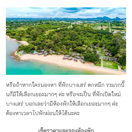
หรือถ้าหากใครมองหา ที่พักบางเสร่ ตกหมึก ระแวกนั้
นก็มีให้เลือกเยอะมากๆ ค่ะ หรือจะเป็น ที่พักเปิดใหม่
บางเสร่ บอกเลยว่ามีห้องพักให้เลือกเยอะมากๆ ค่ะ
ต้องหาเวลาไปพักผ่อนให้ได้นะคะ
เช็คราคาและจองห้องพัก