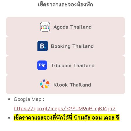
เช็คราคาและจองห้องพัก
Agoda Thailand
Booking Thailand
Trip.com Thailand
Klook Thailand
Google Map :
https://goo.gl/maps/x2YJM9uPLsjK16jb7
เช็คราคาและจองที่พักได้ที่ บ้านต๊ะ ออน เดอะ ซี