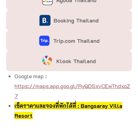
Booking Thailand
Trip.com Thailand
Klook Thailand
Google map :
https://maps.app.goo.gl/RyQDSxvCEwThdxoZ
7
เช็คราคาและจองที่พักได้ที่ : Bangsaray Villa
Resort