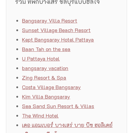
รวม ที่พักบางเสร่ ชลบุรีแบบฮีลใจ
Bangsaray Villa Resort
Sunset Village Beach Resort
Kept Bangsaray Hotel Pattaya
Baan Tah on the sea
U Pattaya Hotel
bangsaray vacation
Zing Resort & Spa
Costa Village Bangsaray
Kim Villa Bangsaray
Sea Sand Sun Resort & Villas
The Wind Hotel
เดอ แอมเบอร์ บางเสร่ บาย บีช ฮอลิเดย์