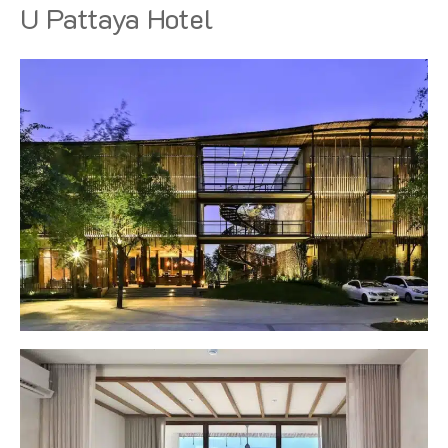
U Pattaya Hotel