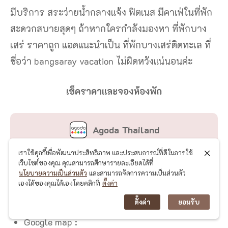
มีบริการ สระว่ายน้ำกลางแจ้ง ฟิตเนส มีคาเฟ่ในที่พัก
สะดวกสบายสุดๆ ถ้าหากใครกำลังมองหา ที่พักบาง
เสร่ ราคาถูก แอดแนะนำเป็น ที่พักบางเสร่ติดทะเล ที่
ชื่อว่า bangsaray vacation ไม่ผิดหวังแน่นอนค่ะ
เช็คราคาและจองห้องพัก
Agoda Thailand
เราใช้คุกกี้เพื่อพัฒนาประสิทธิภาพ และประสบการณ์ที่ดีในการใช้
Booking Thailand
เว็บไซต์ของคุณ คุณสามารถศึกษารายละเอียดได้ที่
นโยบายความเป็นส่วนตัว
และสามารถจัดการความเป็นส่วนตัว
เองได้ของคุณได้เองโดยคลิกที่
ตั้งค่า
Trip.com Thailand
ตั้งค่า
ยอมรับ
Google map :