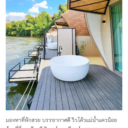
มองหาที่พักสวย บรรยากาศดี วิวโค้วแม่น้ำแควน้อย