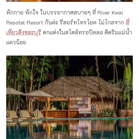
พักกาย พักใจ ในบรรยากาศสบายๆ ที่ River Kwai
Resotel Resort กันค่ะ รีสอร์ทไทรโยค ไม่ไกลจาก
ที่
เที่ยวสังขละบุรี
ตกแต่งในสไตล์ทรอปิคลอ ติดริมแม่น้ำ
แควน้อย