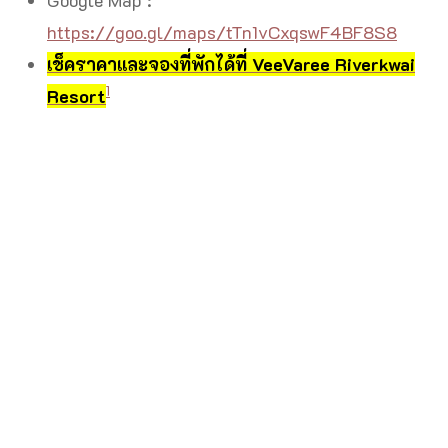
https://goo.gl/maps/tTn1vCxqswF4BF8S8
เช็คราคาและจองที่พักได้ที่ VeeVaree Riverkwai
1
Resort