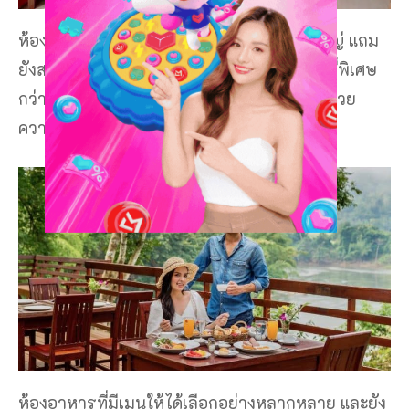
ห้องพักที่มาพร้อม อ่างออนเซ็นส่วนตัวขาดใหญ่ แถม
ยังสามารถมองเห็นวิวทิวเขาและแม่น้ำ ในมุมที่พิเศษ
กว่าที่ไหนๆ อีกด้วย นอกจากนี้ที่พักยังมีสิ่งอำนวย
ความสะดวกครบ ทั้งสระว่ายน้ำขนาดใหญ่
ห้องอาหารที่มีเมนูให้ได้เลือกอย่างหลากหลาย และยัง