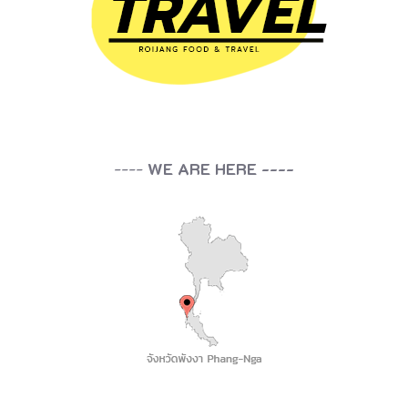
----
WE ARE HERE ----