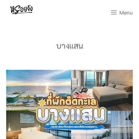
Skip
Menu
to
content
บางแสน