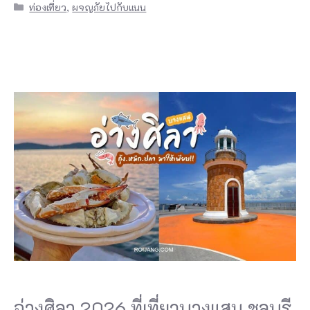
Categories
ท่องเที่ยว
,
ผจญภัยไปกับแนน
อ่างศิลา 2026 ที่เที่ยวบางแสน ชลบุรี