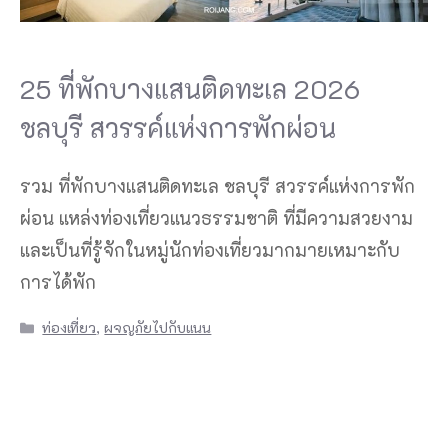
25 ที่พักบางแสนติดทะเล 2026
ชลบุรี สวรรค์แห่งการพักผ่อน
รวม ที่พักบางแสนติดทะเล ชลบุรี สวรรค์แห่งการพัก
ผ่อน แหล่งท่องเที่ยวแนวธรรมชาติ ที่มีความสวยงาม
และเป็นที่รู้จักในหมู่นักท่องเที่ยวมากมายเหมาะกับ
การได้พัก
Categories
ท่องเที่ยว
,
ผจญภัยไปกับแนน