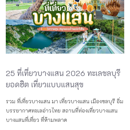
25 ที่เที่ยวบางแสน 2026 ทะเลชลบุรี
ยอดฮิต เที่ยวแบบแสนสุข
รวม ที่เที่ยวบางแสน มา เที่ยวบางแสน เมืองชลบุรี อิ่ม
บรรยากาศทะเลอ่าวไทย สถานที่ท่องเที่ยวบางแสน
บางแสนที่เที่ยว ที่ห้ามพลาด