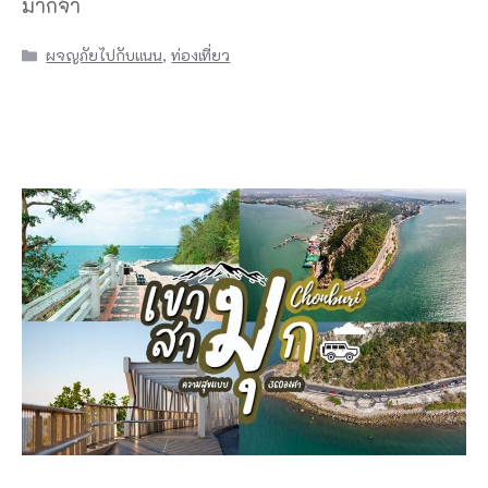
มากจ้า
Categories
ผจญภัยไปกับแนน
,
ท่องเที่ยว