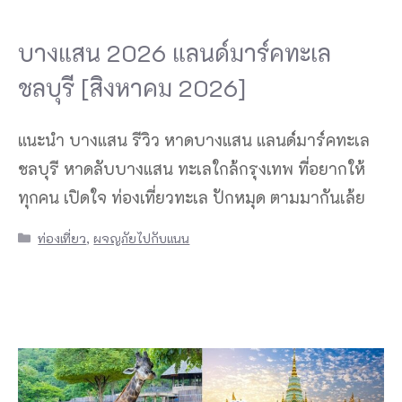
บางแสน 2026 แลนด์มาร์คทะเล
ชลบุรี [สิงหาคม 2026]
แนะนำ บางแสน รีวิว หาดบางแสน แลนด์มาร์คทะเล
ชลบุรี หาดลับบางแสน ทะเลใกล้กรุงเทพ ที่อยากให้
ทุกคน เปิดใจ ท่องเที่ยวทะเล ปักหมุด ตามมากันเล้ย
Categories
ท่องเที่ยว
,
ผจญภัยไปกับแนน