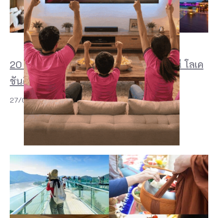
20 ที่พักเกาะสมุย 2026 เกาะสุราษฎร์ธานี โลเค
ชันดี ติดทะเล ถ่ายรูปสวยทุกมุม
27/07/2026