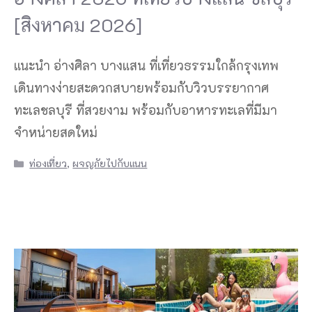
[สิงหาคม 2026]
แนะนำ อ่างศิลา บางแสน ที่เที่ยวธรรมใกล้กรุงเทพ
เดินทางง่ายสะดวกสบายพร้อมกับวิวบรรยากาศ
ทะเลชลบุรี ที่สวยงาม พร้อมกับอาหารทะเลที่มีมา
จำหน่ายสดใหม่
Categories
ท่องเที่ยว
,
ผจญภัยไปกับแนน