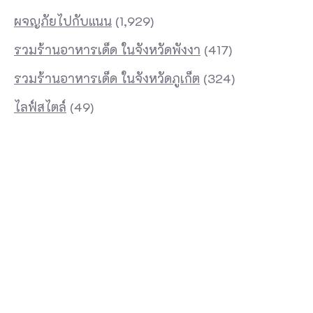
ผจญภัยไปกับแนน
(1,929)
รวมร้านอาหารเด็ด ในจังหวัดพังงา
(417)
รวมร้านอาหารเด็ด ในจังหวัดภูเก็ต
(324)
ไลฟ์สไตล์
(49)