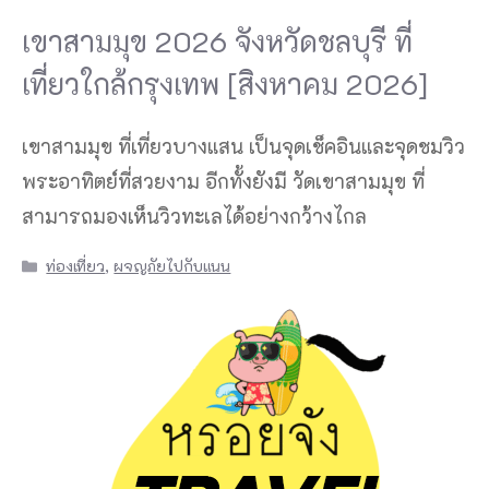
เขาสามมุข 2026 จังหวัดชลบุรี ที่
เที่ยวใกล้กรุงเทพ [สิงหาคม 2026]
เขาสามมุข ที่เที่ยวบางแสน เป็นจุดเช็คอินและจุดชมวิว
พระอาทิตย์ที่สวยงาม อีกทั้งยังมี วัดเขาสามมุข ที่
สามารถมองเห็นวิวทะเลได้อย่างกว้างไกล
Categories
ท่องเที่ยว
,
ผจญภัยไปกับแนน