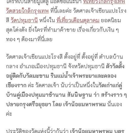
ใครที่เป็นสายมูเตลู แอดขอแนะนำ
ที่เที่ยวใกล้กรุงเทพ
วัดสวยใกล้กรุงเทพ
ที่นี้เลยค่ะ วัดศาลเจ้าเซียนแปะโรง
สี
วัดปทุมธานี
หนึ่งใน
ที่เที่ยวเดือนตุลาคม
ยอดนิยม
สุดโด่งดัง ยิ่งใครที่ทำมาค้าขาย เรื่องเกี่ยวกับเงิน ๆ
ทอง ๆ ต้องมาที่นี่เลย
วัดศาลเจ้าเซียนแปะโรงสี ตั้งอยู่ที่ ตั้งอยู่ที่ ตำบลบ้าน
กลาง อำเภอเมืองปทุมธานี จังหวัดปทุมธานี
ตัววัดตั้ง
อยู่ติดกับวัดมะขาม ริมแม่น้ำเจ้าพระยาและคลอง
เชียงราก
ค่ะ วัดศาลเจ้า นับว่าเป็นหนึ่งใน
วัดเก่าแก่คู่
บ้านคู่เมืองปทุมมาช้านาน สันนิษฐาน ว่
า
สร้างราว ๆ
ปลายกรุงศรีอยุธยา โดย เจ้าน้อยมหาพรหม
นั่นเอง
ค่ะ
ประวัติของวัดแห่งนี้ว่ากันว่า
เจ้าน้อยมหาพรหม บุตร