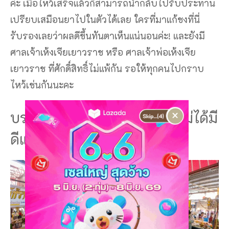
ค่ะ เมื่อไหว้เสร็จแล้วก็สามารถนำกลับไปรับประทาน
เปรียบเสมือนยาไปในตัวได้เลย ใครที่มาแก้ชงที่นี่
รับรองเลยว่าผลดีขึ้นทันตาเห็นแน่นอนค่ะ! และยังมี
ศาลเจ้าเห้งเจียเยาวราช หรือ ศาลเจ้าพ่อเห้งเจีย
เยาวราช ที่ศักดิ์สิทธิ์ไม่แพ้กัน รอให้ทุกคนไปกราบ
ไหว้เช่นกันนะคะ
×
บรรยากาศของ วัดศาลเจ้า ที่ไม่ได้มี
ดีแค่วัด