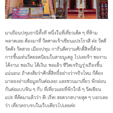
มาเยือนปทุมธานีทั้งที หนึ่งในที่เที่ยวเด็ด ๆ ที่ห้าม
พลาดเลย ต้องมาที่ วัดศาลเจ้าเซียนแปะโรงสี ค่ะ วัดดี
วัดดัง วัดสวย เมืองปทุม การันตีความศักดิ์สิทธิ์ด้วย
การขึ้นแท่นวัดยอดนิยมในสายมูเตลู ไปเลยจ้า ของาน
ได้งาน! ขอเงิน ได้เงิน! ขอแล้ว ชีวิตเจริญรุ่งเรืองขึ้น
แน่นอน! ถ้าสงสัยว่าศักดิ์สิทธิ์อย่างว่าจริงไหม ก็ต้อง
มาลองอ่านข้อมูลกันต่อเลย! และชวนมาเที่ยว พักผ่อน
กันต่อแบบฟิน ๆ กับ ที่เที่ยวและที่พักใกล้ ๆ วัดเซียน
แปะ ที่คัดมาแล้วว่า ดี! เริ่ด! สะดวกสบายสุด ๆ บอกเลย
ว่า เที่ยวครบจบในเว็บเดียวไปเลยค่ะ