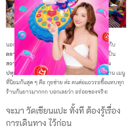
Sombat Muycheen / Shutterstock.com
นอกจากนี้บรรยากาศรอบ ๆ วัดศาลเจ้า ยังติดกับ
ตลาดริมน้ำวัดศาลเจ้า
อีกด้วยนะคะ ที่นี่นับว่าเป็น
สถานที่ที่รวบรวมของอร่อย อาหารขึ้นชื่อ ของ
ปทุมธานี
เลยก็ว่าได้ มีทั้ง ของคาว และ ของหวาน เมนู
ที่นิยมกันสุด ๆ คือ กุยช่าย ค่ะ คนต่อแถวรอซื้อแทบทุก
ร้านกันยาวมากกก บอกเลยว่า อร่อยของจริง!
จะมา วัดเซียนแปะ ทั้งที ต้องรู้เรื่อง
การเดินทาง ไว้ก่อน