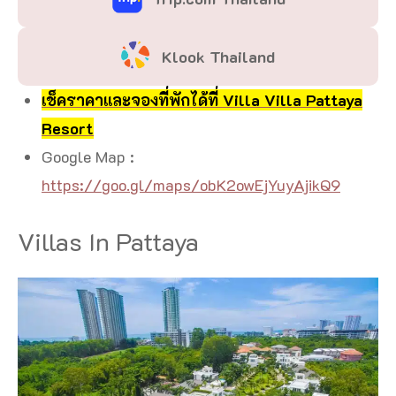
Klook Thailand
เช็คราคาและจองที่พักได้ที่ Villa Villa Pattaya
Resort
Google Map :
https://goo.gl/maps/obK2owEjYuyAjikQ9
Villas In Pattaya