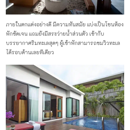
ภายในตกแต่งอย่างดี มีความทันสมัย แบ่งเป็นโซนห้อง
พักชัดเจน แถมยังมีสระว่ายน้ำส่วนตัว เข้ากับ
บรรยากาศริมทะเลสุดๆ ผู้เข้าพักสามารถชมวิวทะเล
ได้รอบด้านเลยทีเดียว