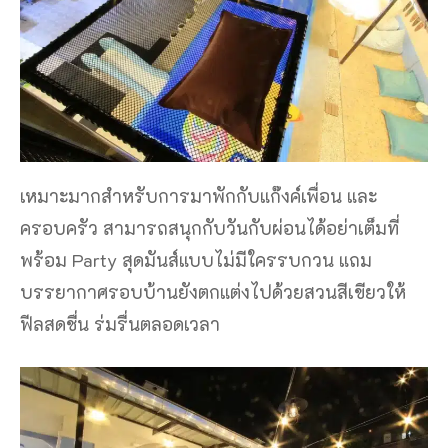
เหมาะมากสำหรับการมาพักกับแก๊งค์เพื่อน และ
ครอบครัว สามารถสนุกกับวันกับผ่อนได้อย่าเต็มที่
พร้อม Party สุดมันส์แบบไม่มีใครรบกวน แถม
บรรยากาศรอบบ้านยังตกแต่งไปด้วยสวนสีเขียวให้
ฟีลสดชื่น ร่มรื่นตลอดเวลา