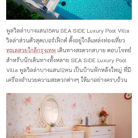
พูลวิลล่าบางแสน15คน SEA SIDE Luxury Pool Villa
วิลล่าส่วนตัวสุดเบอร์เฟ็กต์ ตั้งอยู่ใกล้แหล่งท่องเที่ยว
ทะเลสวยใกล้กรุงเทพ
เดินทางสะดวกสบาย ตอบโจทย์
สำหรับนักเดินทางทั้งหลาย SEA SIDE Luxury Pool
Villa พูลวิลล่าบางแสน12คน เป็นบ้านพักหลังใหญ่ ที่มี
เครื่องอำนวยความสะดวกต่างๆ ให้มาอย่างครบถ้วน