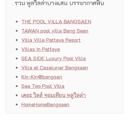
รวม พูลวิลล่าบางแสน บรรยากาศฟิน
THE POOL VILLA BANGSAEN
TAWAN pool villa Bang Sean
Villa Villa Pattaya Resort
Villas In Pattaya
SEA SIDE Luxury Pool Villa
Villa at Casalunar Bangsaen
Kin-Kin@bangsan
Sea Two Pool Villa
เดอะ วิลล์ จอมเทียน พลูวิลล่า
HomeHomeBangsaen