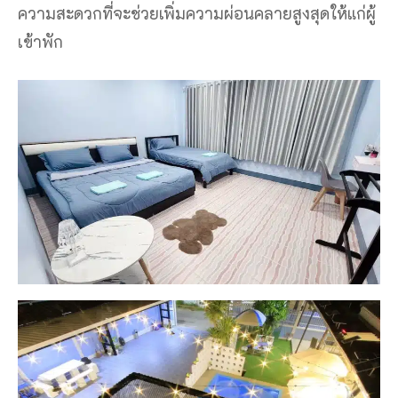
ความสะดวกที่จะช่วยเพิ่มความผ่อนคลายสูงสุดให้แก่ผู้
เข้าพัก