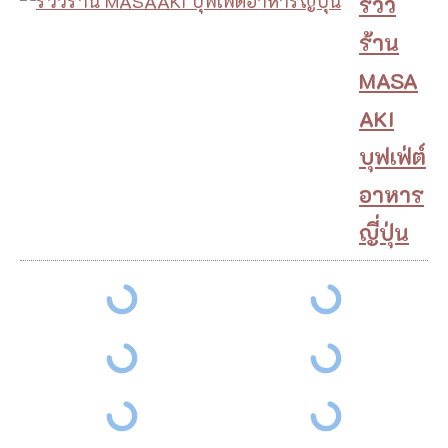
รีวิว
ร้าน
MASA
AKI
บุฟเฟ่ต์
อาหาร
ญี่ปุ่น