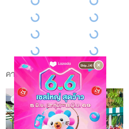
×
คาเฟ่ภูเก็ต