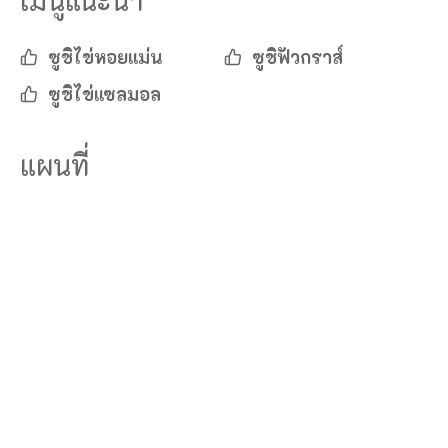
เมนูแนะนำ
ซูชิไข่หอยแม่น
ซูชิ
ฟัวกราส์
ซูชิไข่แซลมอล
แผนที่