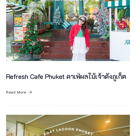
ผั
ส
วั
ฒ
น
ธ
ร
ร
Refresh Cafe Phuket คาเฟ่ผลไม้เจ้าดังภูเก็ต
ม
ไ
Read More
ท
ย
แ
ท้