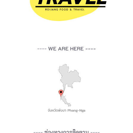
t
t
e
C
a
----
WE ARE HERE ----
f
e
K
r
a
a
m
S
i
----
ช่องทางการติดตาม
----