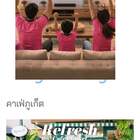
คาเฟ่ภูเก็ต
สั
ม