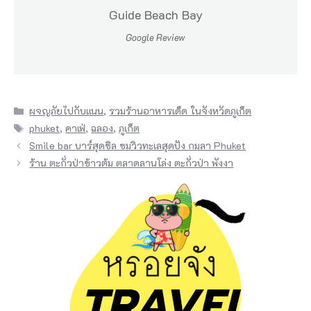
พั
Guide Beach Bay
ก
Google Review
ที่
K
R
Categories
ผจญภัยไปกับแนน
,
รวมร้านอาหารเด็ด ในจังหวัดภูเก็ต
A
Tags
phuket
,
คาเฟ่
,
ฉลอง
,
ภูเก็ต
M
Smile bar บาร์สุดชิล ชมวิวทะเลสุดปัง กมลา Phuket
S
ร้าน ตะกั่วป่าข้าวต้ม ตลาดลานโล่ง ตะกั่วป่า พังงา
i
l
h
o
u
e