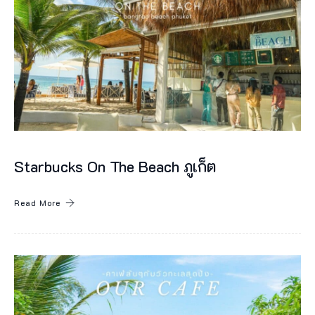
า
ม
ซิ
ล
ลู
เ
อ
ท
Starbucks On The Beach ภูเก็ต
โ
ฮ
Read More
เ
ท
ล
แ