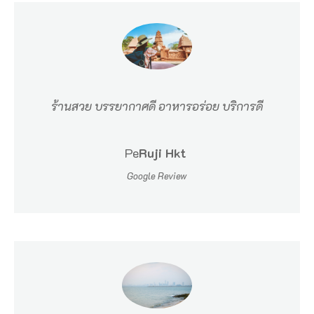
ยู่
ห่
า
ง
จ
ร้านสวย บรรยากาศดี อาหารอร่อย บริการดี
า
ก
Pe
Ruji Hkt
ถ
Google Review
น
น
บ
า
ง
ล