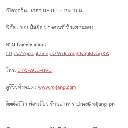
เปิดทุกวัน : เวลา 08:00 – 21:00 น.
พิกัด : ซอยมัสยิด บางคณฑี ห้าแยกฉลอง
ตาม 𝐆𝐨𝐨𝐠𝐥𝐞 𝐦𝐚𝐩 :
https://goo.gl/maps/WQsvnpytQqhMv5gXA
โทร.
076-603-890
ดูรีวิวทั้งหมด :
www.roijang.com
ติดต่อรีวิว ท่องเที่ยว ร้านอาหาร Line:@roijang-pn