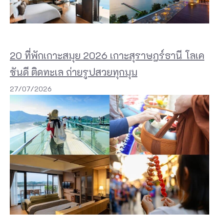
n
d
C
a
20 ที่พักเกาะสมุย 2026 เกาะสุราษฎร์ธานี โลเค
f
ชันดี ติดทะเล ถ่ายรูปสวยทุกมุม
e
27/07/2026
P
h
u
k
e
t
เ
พี