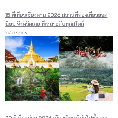
ย
บ
15 ที่เที่ยวเชียงคาน 2026 สถานที่ท่องเที่ยวยอด
พ
นิยม จังหวัดเลย ที่เหมาะกับทุกสไตล์
ร้
10/07/2026
อ
ม
ไ
ป
ด้
ว
ย
สิ่
ง
อำ
20 ที่เที่ยวน่าน 2026 เมืองเล็กๆ ที่น่าไปซ้ำ ครบ