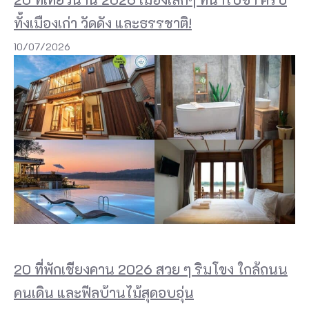
น
ทั้งเมืองเก่า วัดดัง และธรรชาติ!
ว
ย
10/07/2026
ค
ว
า
ม
ส
ะ
ด
ว
ก
ที่
20 ที่พักเชียงคาน 2026 สวย ๆ ริมโขง ใกล้ถนน
K
คนเดิน และฟีลบ้านไม้สุดอบอุ่น