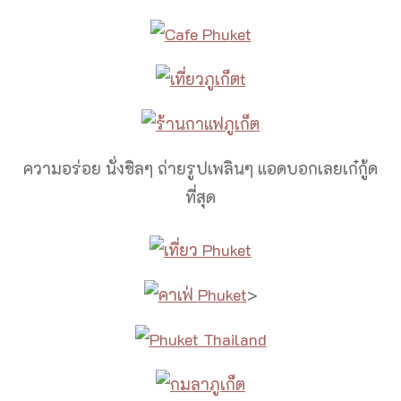
ความอร่อย นั่งชิลๆ ถ่ายรูปเพลินๆ แอดบอกเลยเก๋กู้ด
ที่สุด
>