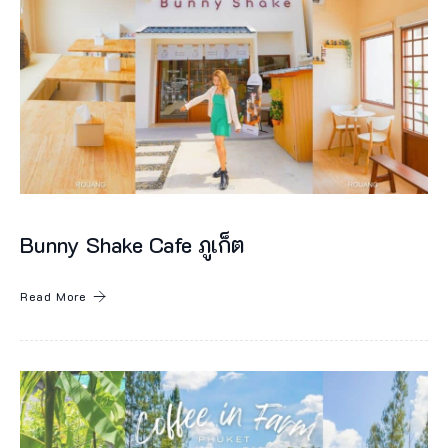
ก
ที่
K
R
A
M
S
i
Bunny Shake Cafe ภูเก็ต
l
h
Read More
o
u
e
t