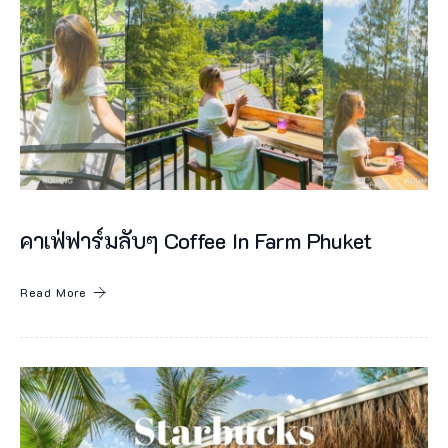
t
e
C
a
f
e
โ
ร
คาเฟ่ฟาร์มลับๆ Coffee In Farm Phuket
ง
แ
Read More
ร
ม
ค
ร