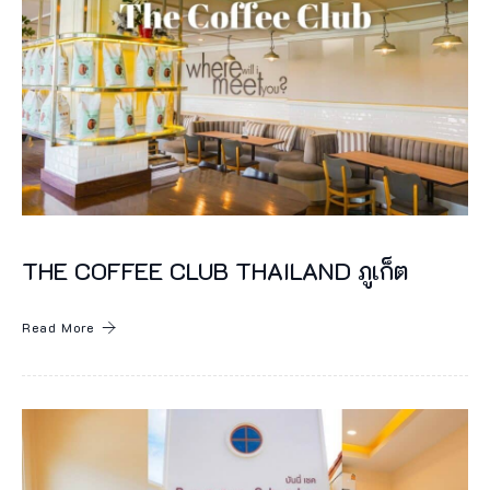
ๆ
ไ
ด้
ง่
า
ย
ๆ
เ
THE COFFEE CLUB THAILAND ภูเก็ต
มื่
อ
Read More
เ
ข้
า
พั