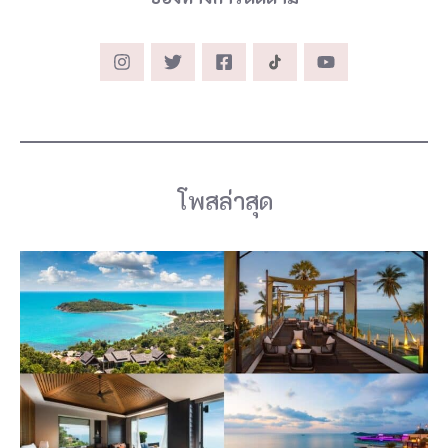
l
h
o
u
e
t
t
โพสล่าสุด
e
H
o
t
e
l
a