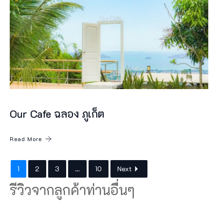
อ
น
ด์
ค
า
เ
ฟ่
ภู
Our Cafe ฉลอง ภูเก็ต
เ
Read More
ก็
ต
1
2
3
…
10
Next
ซึ่
รีวิวจากลูกค้าท่านอื่นๆ
ง
อ